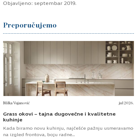
Objavljeno: septembar 2019.
Preporučujemo
Milka Vujanović
jul 2026.
Grass okovi – tajna dugovečne i kvalitetne
kuhinje
Kada biramo novu kuhinju, najčešće pažnju usmeravamo
na izgled frontova, boju radne...