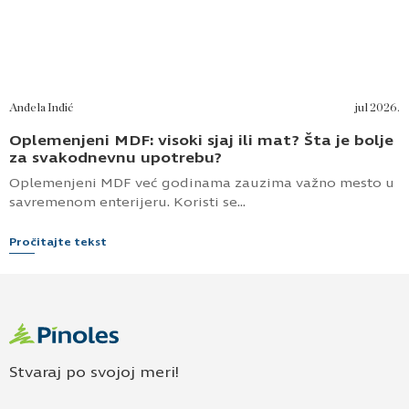
Anđela Inđić
jul 2026.
Oplemenjeni MDF: visoki sjaj ili mat? Šta je bolje
za svakodnevnu upotrebu?
Oplemenjeni MDF već godinama zauzima važno mesto u
savremenom enterijeru. Koristi se...
Pročitajte tekst
Stvaraj po svojoj meri!