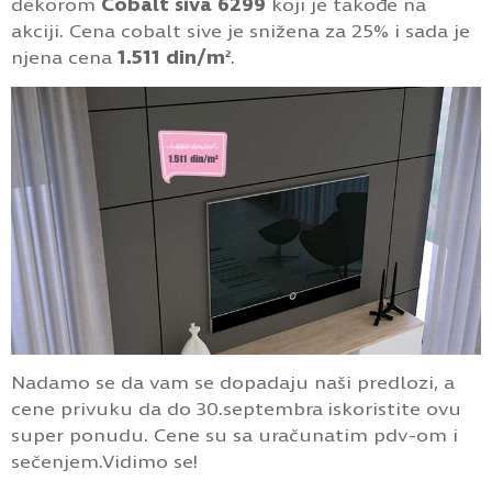
dekorom
Cobalt siva 6299
koji je takođe na
akciji. Cena cobalt sive je snižena za 25% i sada je
njena cena
1.511 din/m²
.
Nadamo se da vam se dopadaju naši predlozi, a
cene privuku da do 30.septembra iskoristite ovu
super ponudu. Cene su sa uračunatim pdv-om i
sečenjem.Vidimo se!