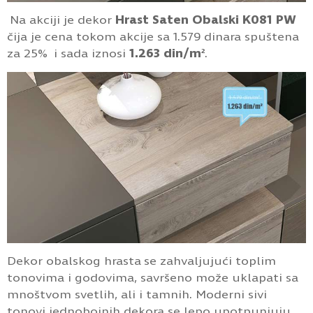
Na akciji je dekor
Hrast Saten Obalski K081 PW
čija je cena tokom akcije sa 1.579 dinara spuštena
za 25% i sada iznosi
1.263 din/m²
.
Dekor obalskog hrasta se zahvaljujući toplim
tonovima i godovima, savršeno može uklapati sa
mnoštvom svetlih, ali i tamnih. Moderni sivi
tonovi jednobojnih dekora se lepo upotpunjuju