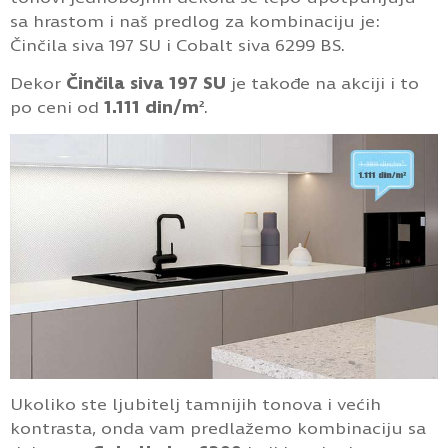
sa hrastom i naš predlog za kombinaciju je:
Činčila siva 197 SU i Cobalt siva 6299 BS.
Dekor
Činčila siva 197 SU
je takođe na akciji i to
po ceni od
1.111 din/m²
.
Ukoliko ste ljubitelj tamnijih tonova i većih
kontrasta, onda vam predlažemo kombinaciju sa