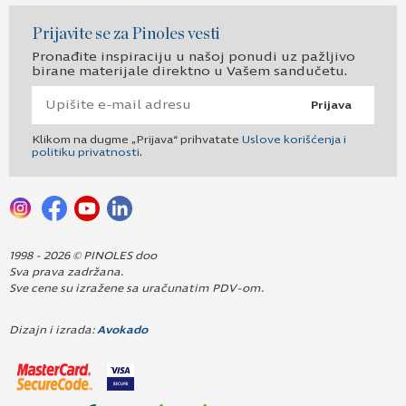
Prijavite se za Pinoles vesti
Pronađite inspiraciju u našoj ponudi uz pažljivo
birane materijale direktno u Vašem sandučetu.
Prijava
Klikom na dugme „Prijava“ prihvatate
Uslove korišćenja i
politiku privatnosti
.
1998 - 2026 © PINOLES doo
Sva prava zadržana.
Sve cene su izražene sa uračunatim PDV-om.
Dizajn i izrada:
Avokado