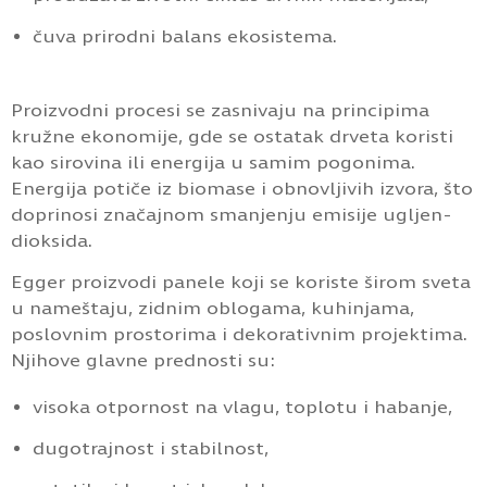
čuva prirodni balans ekosistema.
Proizvodni procesi se zasnivaju na principima
kružne ekonomije, gde se ostatak drveta koristi
kao sirovina ili energija u samim pogonima.
Energija potiče iz biomase i obnovljivih izvora, što
doprinosi značajnom smanjenju emisije ugljen-
dioksida.
Egger proizvodi panele koji se koriste širom sveta
u nameštaju, zidnim oblogama, kuhinjama,
poslovnim prostorima i dekorativnim projektima.
Njihove glavne prednosti su:
visoka otpornost na vlagu, toplotu i habanje,
dugotrajnost i stabilnost,