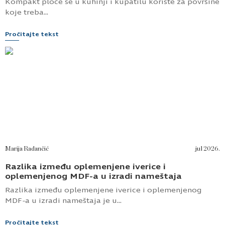
Kompakt ploče se u kuhinji i kupatilu koriste za površine
koje treba...
Pročitajte tekst
Marija Radančić
jul 2026.
Razlika između oplemenjene iverice i
oplemenjenog MDF-a u izradi nameštaja
Razlika između oplemenjene iverice i oplemenjenog
MDF-a u izradi nameštaja je u...
Pročitajte tekst