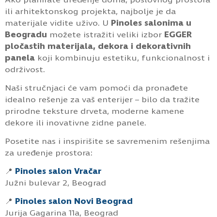
ili arhitektonskog projekta, najbolje je da
materijale vidite uživo. U
Pinoles salonima u
Beogradu
možete istražiti veliki izbor
EGGER
pločastih materijala, dekora i dekorativnih
panela
koji kombinuju estetiku, funkcionalnost i
održivost.
Naši stručnjaci će vam pomoći da pronađete
idealno rešenje za vaš enterijer – bilo da tražite
prirodne teksture drveta, moderne kamene
dekore ili inovativne zidne panele.
Posetite nas i inspirišite se savremenim rešenjima
za uređenje prostora:
📍
Pinoles salon Vračar
Južni bulevar 2, Beograd
📍
Pinoles salon Novi Beograd
Jurija Gagarina 11a, Beograd