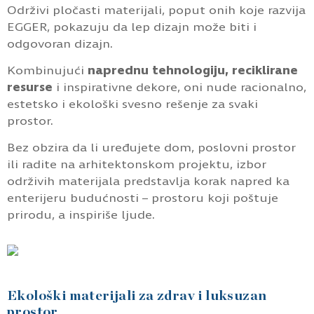
Održivi pločasti materijali, poput onih koje razvija
EGGER, pokazuju da lep dizajn može biti i
odgovoran dizajn.
Kombinujući
naprednu tehnologiju, reciklirane
resurse
i inspirativne dekore, oni nude racionalno,
estetsko i ekološki svesno rešenje za svaki
prostor.
Bez obzira da li uređujete dom, poslovni prostor
ili radite na arhitektonskom projektu, izbor
održivih materijala predstavlja korak napred ka
enterijeru budućnosti – prostoru koji poštuje
prirodu, a inspiriše ljude.
Ekološki materijali za zdrav i luksuzan
prostor