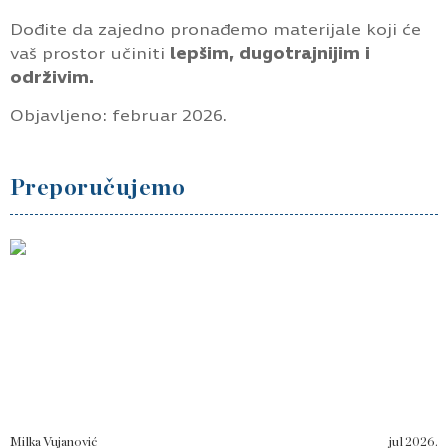
Dođite da zajedno pronađemo materijale koji će
vaš prostor učiniti
lepšim, dugotrajnijim i
održivim.
Objavljeno: februar 2026.
Preporučujemo
Milka Vujanović
jul 2026.