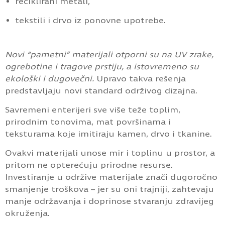
reciklirani metali,
tekstili i drvo iz ponovne upotrebe.
Novi “pametni” materijali otporni su na UV zrake,
ogrebotine i tragove prstiju, a istovremeno su
ekološki i dugovečni.
Upravo takva rešenja
predstavljaju novi standard održivog dizajna.
Savremeni enterijeri sve više teže toplim,
prirodnim tonovima, mat površinama i
teksturama koje imitiraju kamen, drvo i tkanine.
Ovakvi materijali unose mir i toplinu u prostor, a
pritom ne opterećuju prirodne resurse.
Investiranje u održive materijale znači dugoročno
smanjenje troškova – jer su oni trajniji, zahtevaju
manje održavanja i doprinose stvaranju zdravijeg
okruženja.