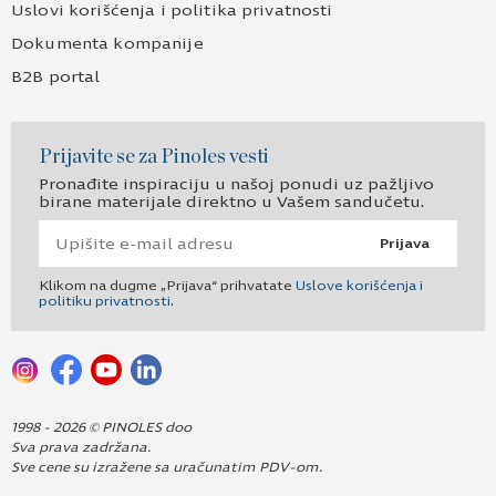
Uslovi korišćenja i politika privatnosti
Dokumenta kompanije
B2B portal
Prijavite se za Pinoles vesti
Pronađite inspiraciju u našoj ponudi uz pažljivo
birane materijale direktno u Vašem sandučetu.
Prijava
Klikom na dugme „Prijava“ prihvatate
Uslove korišćenja i
politiku privatnosti
.
1998 - 2026 © PINOLES doo
Sva prava zadržana.
Sve cene su izražene sa uračunatim PDV-om.