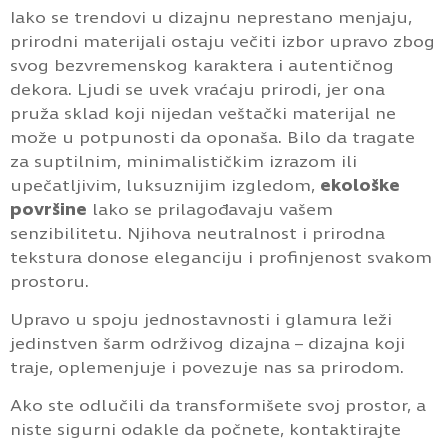
Iako se trendovi u dizajnu neprestano menjaju,
prirodni materijali ostaju večiti izbor upravo zbog
svog bezvremenskog karaktera i autentičnog
dekora. Ljudi se uvek vraćaju prirodi, jer ona
pruža sklad koji nijedan veštački materijal ne
može u potpunosti da oponaša. Bilo da tragate
za suptilnim, minimalističkim izrazom ili
upečatljivim, luksuznijim izgledom,
ekološke
površine
lako se prilagođavaju vašem
senzibilitetu. Njihova neutralnost i prirodna
tekstura donose eleganciju i profinjenost svakom
prostoru.
Upravo u spoju jednostavnosti i glamura leži
jedinstven šarm održivog dizajna – dizajna koji
traje, oplemenjuje i povezuje nas sa prirodom.
Ako ste odlučili da transformišete svoj prostor, a
niste sigurni odakle da počnete, kontaktirajte