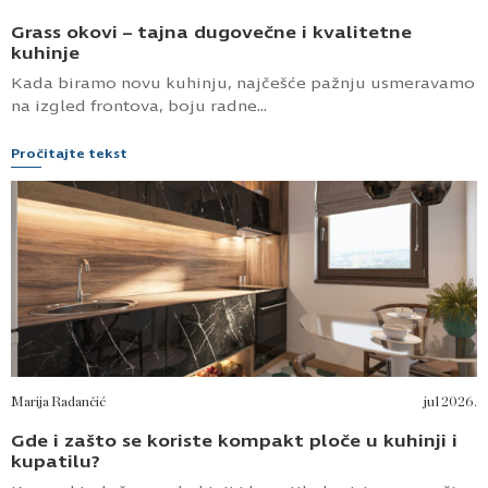
Grass okovi – tajna dugovečne i kvalitetne
kuhinje
Kada biramo novu kuhinju, najčešće pažnju usmeravamo
na izgled frontova, boju radne...
Pročitajte tekst
Marija Radančić
jul 2026.
Gde i zašto se koriste kompakt ploče u kuhinji i
kupatilu?