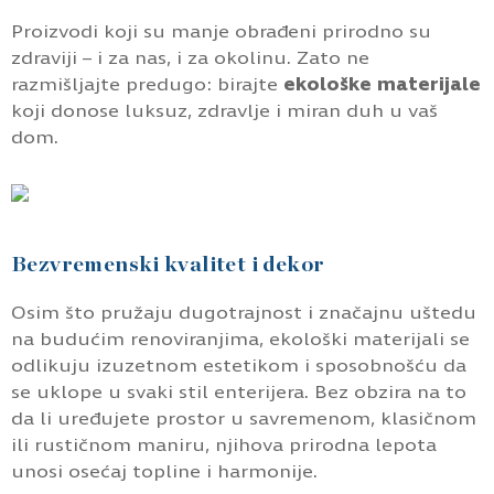
Proizvodi koji su manje obrađeni prirodno su
zdraviji – i za nas, i za okolinu. Zato ne
razmišljajte predugo: birajte
ekološke materijale
koji donose luksuz, zdravlje i miran duh u vaš
dom.
Bezvremenski kvalitet i dekor
Osim što pružaju dugotrajnost i značajnu uštedu
na budućim renoviranjima, ekološki materijali se
odlikuju izuzetnom estetikom i sposobnošću da
se uklope u svaki stil enterijera. Bez obzira na to
da li uređujete prostor u savremenom, klasičnom
ili rustičnom maniru, njihova prirodna lepota
unosi osećaj topline i harmonije.