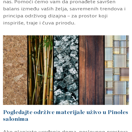
nas. Pomoći ćemo vam da pronađete savršen
balans između vaših želja, savremenih trendova i
principa održivog dizajna – za prostor koji
inspiriše, traje i čuva prirodu.
Pogledajte održive materijale uživo u Pinoles
salonima
Ako planirate uređenje doma, poslovnog prostora