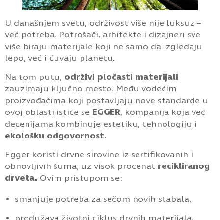
U današnjem svetu, održivost više nije luksuz –
već potreba. Potrošači, arhitekte i dizajneri sve
više biraju materijale koji ne samo da izgledaju
lepo, već i čuvaju planetu.
Na tom putu,
održivi pločasti materijali
zauzimaju ključno mesto. Među vodećim
proizvođačima koji postavljaju nove standarde u
ovoj oblasti ističe se
EGGER
, kompanija koja već
decenijama kombinuje estetiku, tehnologiju i
ekološku odgovornost.
Egger koristi drvne sirovine iz sertifikovanih i
obnovljivih šuma, uz visok procenat
recikliranog
drveta.
Ovim pristupom se:
smanjuje potreba za sečom novih stabala,
produžava životni ciklus drvnih materijala,