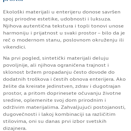
Ekološki materijali u enterijeru donose savršen
spoj prirodne estetike, udobnosti i luksuza.
Njihova autentična tekstura i topli tonovi unose
harmoniju i prijatnost u svaki prostor – bilo da je
reč o modernom stanu, poslovnom okruženju ili
vikendici.
Na prvi pogled, sintetički materijali deluju
povoljnije, ali njihova ograničena trajnost i
sklonost bržem propadanju često dovode do
dodatnih troškova i čestih obnova enterijera. Ako
želite da kreirate jedinstven, zdrav i dugotrajan
prostor, a pritom doprinesete očuvanju životne
sredine, oplemenite svoj dom prirodnim i
održivim materijalima. Zahvaljujući postojanosti,
dugovečnosti i lakoj kombinaciji sa različitim
stilovima, oni su danas prvi izbor svetskih
dizajnera.