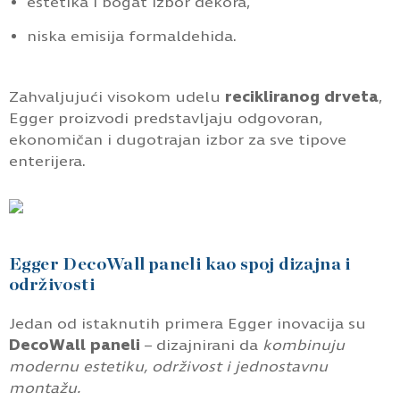
estetika i bogat izbor dekora,
niska emisija formaldehida.
Zahvaljujući visokom udelu
recikliranog drveta
,
Egger proizvodi predstavljaju odgovoran,
ekonomičan i dugotrajan izbor za sve tipove
enterijera.
Egger DecoWall paneli kao spoj dizajna i
održivosti
Jedan od istaknutih primera Egger inovacija su
DecoWall paneli
– dizajnirani da
kombinuju
modernu estetiku, održivost i jednostavnu
montažu.