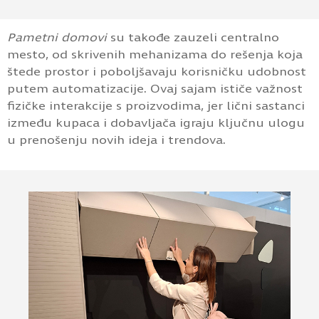
Sicam 2024.
Svaki komad donosi spoj stila i inovacije,
prilagođen različitim estetskim ukusima i
potrebama.
Pametni domovi
su takođe zauzeli centralno
mesto, od skrivenih mehanizama do rešenja koja
štede prostor i poboljšavaju korisničku udobnost
putem automatizacije. Ovaj sajam ističe važnost
fizičke interakcije s proizvodima, jer lični sastanci