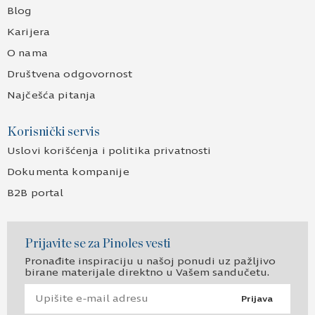
Stvaraj po svojoj meri!
Izdvojeno
Design by Pinoles
Internet prodavnica
Usluge
Kontakt
Blog
Karijera
O nama
Društvena odgovornost
Najčešća pitanja