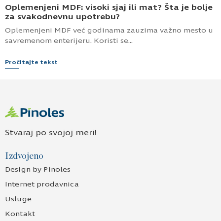
MDF-a u izradi nameštaja je u...
Pročitajte tekst
Anđela Inđić
jul 2026.
Oplemenjeni MDF: visoki sjaj ili mat? Šta je bolje
za svakodnevnu upotrebu?
Oplemenjeni MDF već godinama zauzima važno mesto u
savremenom enterijeru. Koristi se...
Pročitajte tekst