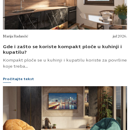
Milka Vujanović
jul 2026.
Grass okovi – tajna dugovečne i kvalitetne
kuhinje
Kada biramo novu kuhinju, najčešće pažnju usmeravamo
na izgled frontova, boju radne...
Pročitajte tekst
Marija Radančić
jul 2026.