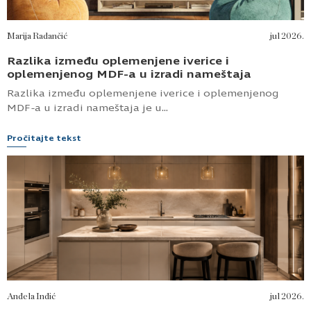
Gde i zašto se koriste kompakt ploče u kuhinji i
kupatilu?
Kompakt ploče se u kuhinji i kupatilu koriste za površine
koje treba...
Pročitajte tekst
Marija Radančić
jul 2026.
Razlika između oplemenjene iverice i
oplemenjenog MDF-a u izradi nameštaja
Razlika između oplemenjene iverice i oplemenjenog