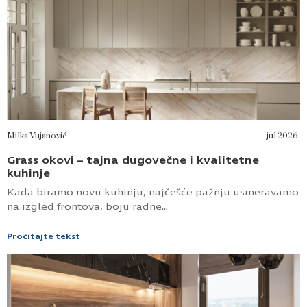
trendovima i tehnologijama. Redovno
prisustvovanje ovakvim događajima omogućava
nam ne samo da budemo korak ispred, već i da
pružimo našim klijentima rešenja koja su uvek
aktuelna i u skladu s najvišim standardima u
dizajnu enterijera.
Objavljeno: oktobar 2024.
Preporučujemo