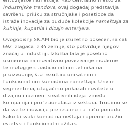
entuzijaste nameštaja. Kao centralno mesto za
industrijske trendove
, ovaj događaj predstavlja
savršenu priliku za stručnjake i posetioce da
istraže inovacije za buduće kolekcije
nameštaja za
kuhinje
,
kupatila
i
dizajn enterijera
.
Ovogodišnji SICAM bio je izuzetno posećen, sa čak
692 izlagača iz 34 zemlje, što potvrđuje njegov
značaj u industriji. Izložba bila je posebno
usmerena na inovativno povezivanje moderne
tehnologije s tradicionalnim tehnikama
proizvodnje, što rezultira unikatnim i
funkcionalnim komadima nameštaja. U svim
segmentima, izlagači su prikazali novitete u
dizajnu i razmeni kreativnih ideja između
kompanija i profesionalaca iz sektora. Trudimo se
da sve te inovacije prenesemo i u našu ponudu
kako bi svaki komad nameštaja i opreme pružio
estetski i funkcionalni užitak.