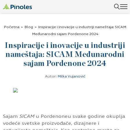
Uspešno ste dodali ovaj proizvod u vašu korpu.
Početna
>
Blog
>
Inspiracije i inovacije u industriji nameštaja: SICAM
Međunarodni sajam Pordenone 2024
Inspiracije i inovacije u industriji
nameštaja: SICAM Međunarodni
sajam Pordenone 2024
Autor:
Milka Vujanović
Sajam
SICAM
u Pordenoneu svake godine okuplja
vodeće svetske proizvođače, dizajnere i