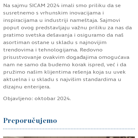
Sicam 2024.
Poseban akcenat stavljen je na okove za pametne
domove, koji donose dodatnu udobnost kroz
automatizaciju
Na sajmu SICAM 2024 imali smo priliku da se
susretnemo s vrhunskim inovacijama i
inspiracijama u industriji nameštaja. Sajmovi
poput ovog predstavljaju važnu priliku za nas da
pratimo svetska dešavanja i osiguramo da naš
asortiman ostane u skladu s najnovijim