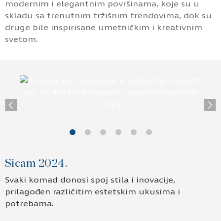
modernim i elegantnim površinama, koje su u
skladu sa trenutnim tržišnim trendovima, dok su
druge bile inspirisane umetničkim i kreativnim
svetom.
Previous
Ne