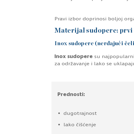
Pravi izbor doprinosi boljoj or
Materijal sudopere: prvi
Inox sudopere (nerđajući čel
Inox sudopere
su najpopularnij
za održavanje i lako se uklapaj
Prednosti:
dugotrajnost
lako čišćenje