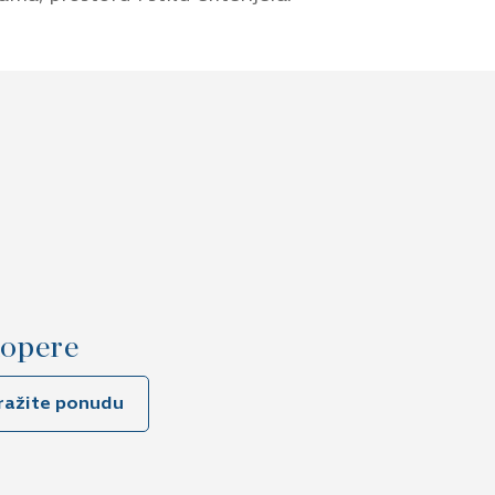
opere
Sudopere
tražite ponudu
ANCO
SUDOPERA BLANCO
S
COMPACT INOX LEMIS XL
6S-IF
D
/KOM