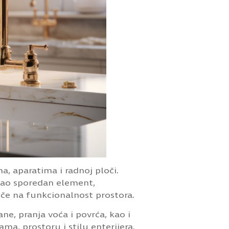
 aparatima i radnoj ploči.
 kao sporedan element,
iče na funkcionalnost prostora.
e, pranja voća i povrća, kao i
ma, prostoru i stilu enterijera.