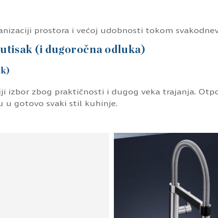
ganizaciji prostora i većoj udobnosti tokom svakodne
 utisak (i dugoročna odluka)
ik)
i izbor zbog praktičnosti i dugog veka trajanja. Otp
u u gotovo svaki stil kuhinje.