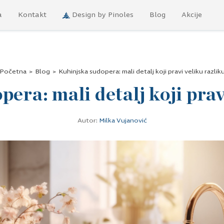
a
Kontakt
Design by Pinoles
Blog
Akcije
Početna
>
Blog
>
Kuhinjska sudopera: mali detalj koji pravi veliku razlik
era: mali detalj koji prav
Autor:
Milka Vujanović