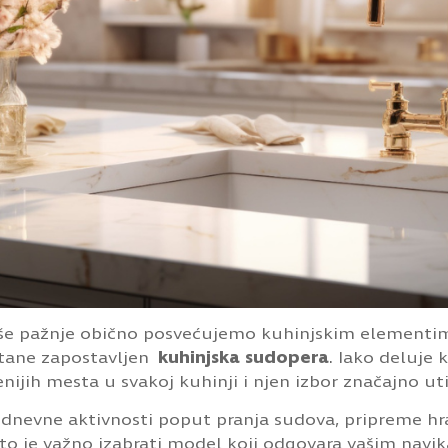
še pažnje obično posvećujemo kuhinjskim elementima,
stane zapostavljen
kuhinjska sudopera
. Iako deluje
nijih mesta u svakoj kuhinji i njen izbor značajno ut
nevne aktivnosti poput pranja sudova, pripreme hran
to je važno izabrati model koji odgovara vašim navika