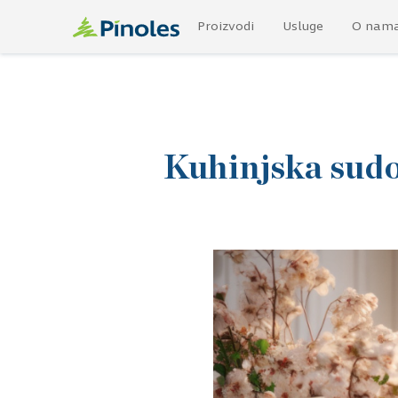
Proizvodi
Usluge
O nam
Kuhinjska sudop