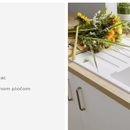
nac
adnom pločom