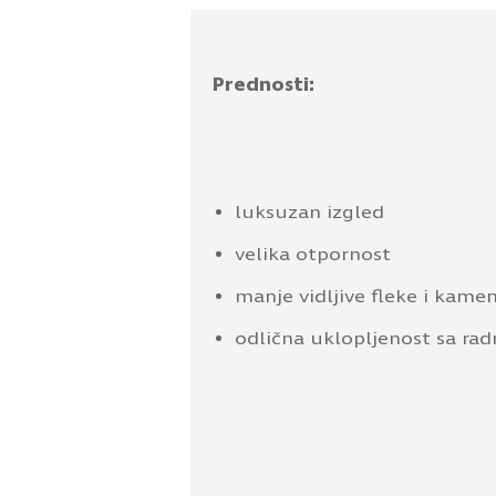
Prednosti:
luksuzan izgled
velika otpornost
manje vidljive fleke i kame
odlična uklopljenost sa r