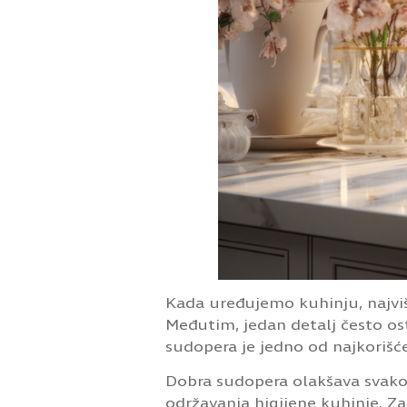
Kada uređujemo kuhinju, najvi
Međutim, jedan detalj često o
sudopera je jedno od najkorišće
Dobra sudopera olakšava svakod
održavanja higijene kuhinje. Za