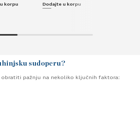
 u korpu
Dodajte u korpu
Pogledajte
kuhinjsku sudoperu?
obratiti pažnju na nekoliko ključnih faktora: