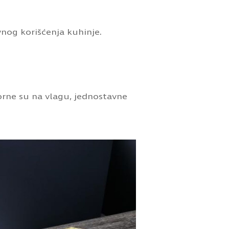
vnog korišćenja kuhinje.
orne su na vlagu, jednostavne