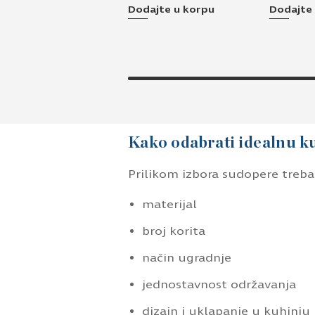
Dodajte u korpu
Dodajte
Kako odabrati idealnu 
Prilikom izbora sudopere treba 
materijal
broj korita
način ugradnje
jednostavnost održavanja
dizajn i uklapanje u kuhinju