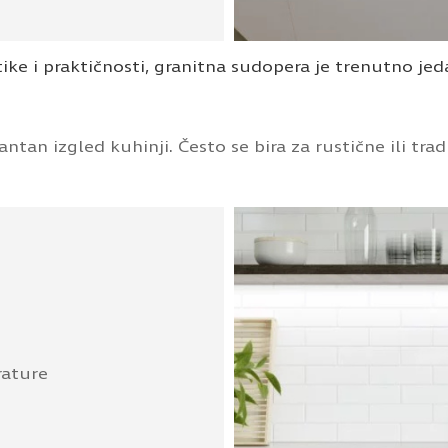
tike i praktičnosti, granitna sudopera je trenutno jed
ntan izgled kuhinji. Često se bira za rustične ili trad
rature