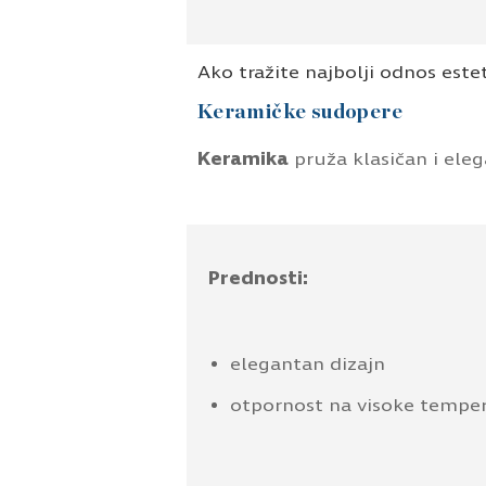
Ako tražite najbolji odnos este
Keramičke sudopere
Keramika
pruža klasičan i elega
Prednosti:
elegantan dizajn
otpornost na visoke tempe