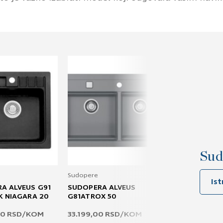
Sud
Sudopere
Sudopere
Is
A ALVEUS G91
SUDOPERA ALVEUS
SUDOPERA BL
K NIAGARA 20
G81ATROX 50
BELA LEGRA 45
00
RSD
/KOM
33.199,00
RSD
/KOM
29.990,00
RS