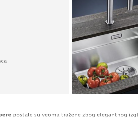
nca
pere
postale su veoma tražene zbog elegantnog izgl