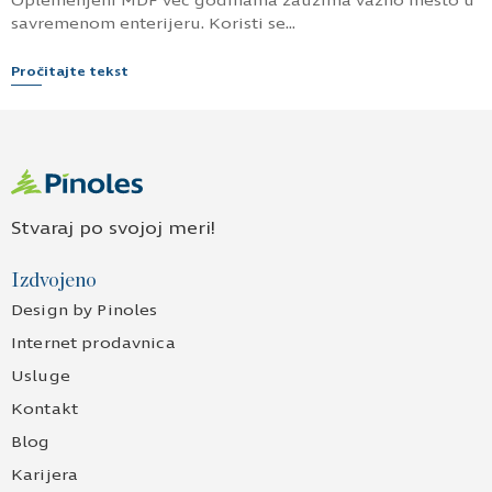
Oplemenjeni MDF već godinama zauzima važno mesto u
savremenom enterijeru. Koristi se...
Pročitajte tekst
Stvaraj po svojoj meri!
Izdvojeno
Design by Pinoles
Internet prodavnica
Usluge
Kontakt
Blog
Karijera