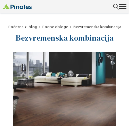
Uspešno ste dodali ovaj proizvod u vašu korpu.
Početna
>
Blog
>
Podne obloge
>
Bezvremenska kombinacija
Bezvremenska kombinacija