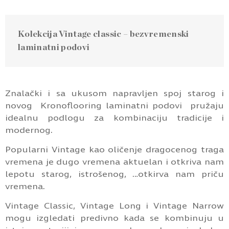
Kolekcija Vintage classic – bezvremenski
laminatni podovi
Znalački i sa ukusom napravljen spoj starog i
novog Kronoflooring laminatni podovi pružaju
idealnu podlogu za kombinaciju tradicije i
modernog.
Popularni Vintage kao oličenje dragocenog traga
vremena je dugo vremena aktuelan i otkriva nam
lepotu starog, istrošenog, …otkirva nam priču
vremena.
Vintage Classic, Vintage Long i Vintage Narrow
mogu izgledati predivno kada se kombinuju u