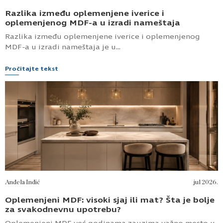
Razlika između oplemenjene iverice i
oplemenjenog MDF-a u izradi nameštaja
Razlika između oplemenjene iverice i oplemenjenog
MDF-a u izradi nameštaja je u...
Pročitajte tekst
Anđela Inđić
jul 2026.
Oplemenjeni MDF: visoki sjaj ili mat? Šta je bolje
za svakodnevnu upotrebu?