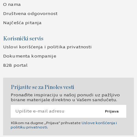
O nama
Društvena odgovornost
Najčešća pitanja
Korisnički servis
Uslovi korišćenja i politika privatnosti
Dokumenta kompanije
B2B portal
Prijavite se za Pinoles vesti
Pronađite inspiraciju u našoj ponudi uz pažljivo
birane materijale direktno u Vašem sandučetu.
Prijava
Klikom na dugme „Prijava“ prihvatate
Uslove korišćenja i
politiku privatnosti
.