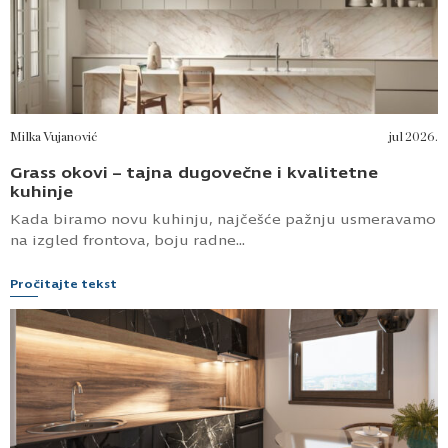
Milka Vujanović
jul 2026.
Grass okovi – tajna dugovečne i kvalitetne
kuhinje
Kada biramo novu kuhinju, najčešće pažnju usmeravamo
na izgled frontova, boju radne...
Pročitajte tekst