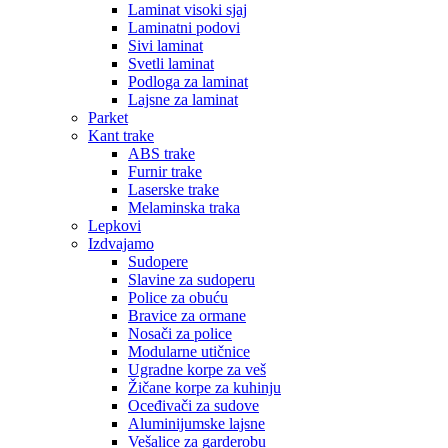
Laminat visoki sjaj
Laminatni podovi
Sivi laminat
Svetli laminat
Podloga za laminat
Lajsne za laminat
Parket
Kant trake
ABS trake
Furnir trake
Laserske trake
Melaminska traka
Lepkovi
Izdvajamo
Sudopere
Slavine za sudoperu
Police za obuću
Bravice za ormane
Nosači za police
Modularne utičnice
Ugradne korpe za veš
Žičane korpe za kuhinju
Oceđivači za sudove
Aluminijumske lajsne
Vešalice za garderobu