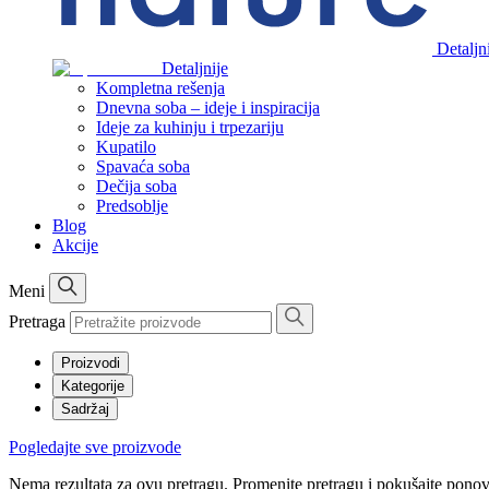
Detaljn
Detaljnije
Kompletna rešenja
Dnevna soba – ideje i inspiracija
Ideje za kuhinju i trpezariju
Kupatilo
Spavaća soba
Dečija soba
Predsoblje
Blog
Akcije
Meni
Pretraga
Proizvodi
Kategorije
Sadržaj
Pogledajte sve proizvode
Nema rezultata za ovu pretragu. Promenite pretragu i pokušajte pono