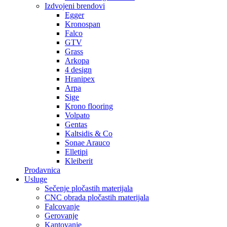
Izdvojeni brendovi
Egger
Kronospan
Falco
GTV
Grass
Arkopa
4 design
Hranipex
Arpa
Sige
Krono flooring
Volpato
Gentas
Kaltsidis & Co
Sonae Arauco
Elletipi
Kleiberit
Prodavnica
Usluge
Sečenje pločastih materijala
CNC obrada pločastih materijala
Falcovanje
Gerovanje
Kantovanje