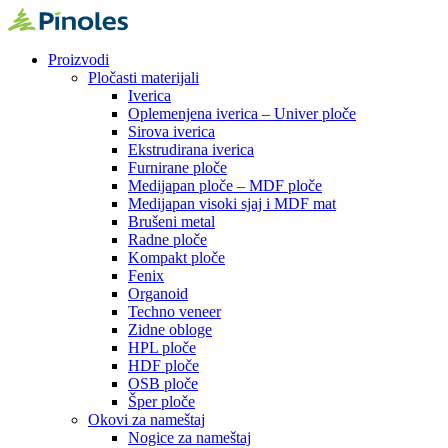
Proizvodi
Pločasti materijali
Iverica
Oplemenjena iverica – Univer ploče
Sirova iverica
Ekstrudirana iverica
Furnirane ploče
Medijapan ploče – MDF ploče
Medijapan visoki sjaj i MDF mat
Brušeni metal
Radne ploče
Kompakt ploče
Fenix
Organoid
Techno veneer
Zidne obloge
HPL ploče
HDF ploče
OSB ploče
Šper ploče
Okovi za nameštaj
Nogice za nameštaj