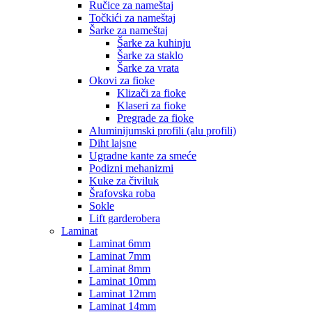
Ručice za nameštaj
Točkići za nameštaj
Šarke za nameštaj
Šarke za kuhinju
Šarke za staklo
Šarke za vrata
Okovi za fioke
Klizači za fioke
Klaseri za fioke
Pregrade za fioke
Aluminijumski profili (alu profili)
Diht lajsne
Ugradne kante za smeće
Podizni mehanizmi
Kuke za čiviluk
Šrafovska roba
Sokle
Lift garderobera
Laminat
Laminat 6mm
Laminat 7mm
Laminat 8mm
Laminat 10mm
Laminat 12mm
Laminat 14mm