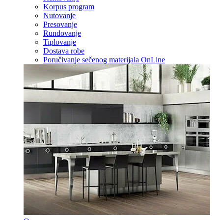
Korpus program
Nutovanje
Presovanje
Rundovanje
Tiplovanje
Dostava robe
Poručivanje sečenog materijala OnLine