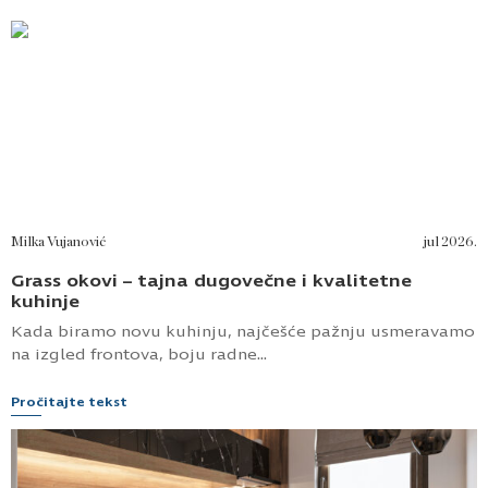
Milka Vujanović
jul 2026.
Grass okovi – tajna dugovečne i kvalitetne
kuhinje
Kada biramo novu kuhinju, najčešće pažnju usmeravamo
na izgled frontova, boju radne...
Pročitajte tekst