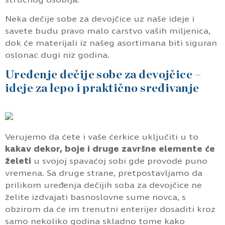
Neka dečije sobe za devojčice uz naše ideje i
savete budu pravo malo carstvo vaših miljenica,
dok će materijali iz našeg asortimana biti siguran
oslonac dugi niz godina.
Uređenje dečije sobe za devojčice –
ideje za lepo i praktično sređivanje
Verujemo da ćete i vaše ćerkice uključiti u to
kakav dekor, boje i druge završne elemente će
želeti
u svojoj spavaćoj sobi gde provode puno
vremena. Sa druge strane, pretpostavljamo da
prilikom uređenja dečijih soba za devojčice ne
želite izdvajati basnoslovne sume novca, s
obzirom da će im trenutni enterijer dosaditi kroz
samo nekoliko godina skladno tome kako