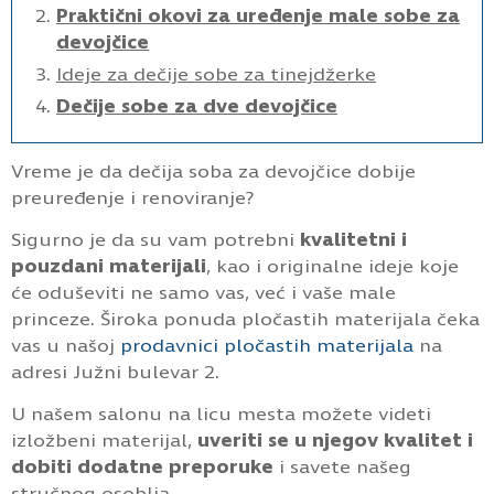
Praktični okovi za uređenje male sobe za
devojčice
Ideje za dečije sobe za tinejdžerke
Dečije sobe za dve devojčice
Vreme je da dečija soba za devojčice dobije
preuređenje i renoviranje?
Sigurno je da su vam potrebni
kvalitetni i
pouzdani materijali
, kao i originalne ideje koje
će oduševiti ne samo vas, već i vaše male
princeze. Široka ponuda pločastih materijala čeka
vas u našoj
prodavnici pločastih materijala
na
adresi Južni bulevar 2.
U našem salonu na licu mesta možete videti
izložbeni materijal,
uveriti se u njegov kvalitet i
dobiti dodatne preporuke
i savete našeg
stručnog osoblja.