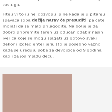
zasluga.
Hteli vi to ili ne, dozvolili ili ne kada je u pitanju
spavaća soba
dečija narav će presuditi
, pa ćete
morati da se malo prilagodite. Najbolje je da
dobro pripremite teren uz odličan odabir naših
iverica koje se mogu slagati uz gotovo svaki
dekor i izgled enterijera, što je posebno važno
kada se uređuju sobe za devojčice od 9 godina,
kao i za još mlađu decu.