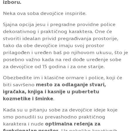
izboru.
Neka ova soba devojčice inspiriše.
Sjajna opcija jesu i pregradne providne police
dekorativnog i praktičnog karaktera. One će
stvoriti idealan privid pregrađivanja prostorije,
tako da obe devojčice imaju svoj prostor
prilagođen i uređen baš po njihovom ukusu, što je
posebno važno kada na red dođe uređenje sobe
za devojčice od 15 godina i za one starije.
Obezbedite im i klasične ormare i police, koji će
biti savršeno
mesto za odlaganje stvari,
igračaka, knjiga i kasnije u pubertetu
kozmetike i šminke
.
Kada su u pitanju sobe za devojčice ideje koje
smo ponudili su prevashodno praktičnog
karaktera i nude
optimalna rešenja za
funkcionalan prostor
. Uz nekoliko kreativnih