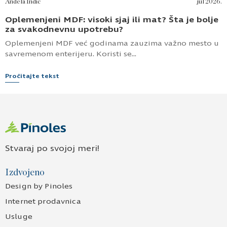
Anđela Inđić
jul 2026.
Oplemenjeni MDF: visoki sjaj ili mat? Šta je bolje
za svakodnevnu upotrebu?
Oplemenjeni MDF već godinama zauzima važno mesto u
savremenom enterijeru. Koristi se...
Pročitajte tekst
Stvaraj po svojoj meri!
Izdvojeno
Design by Pinoles
Internet prodavnica
Usluge