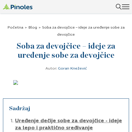
Početna
>
Blog
>
Soba za devojčice – ideje za uređenje sobe za
devojčice
Soba za devojčice – ideje za
uređenje sobe za devojčice
Autor:
Goran Knežević
Sadržaj
Uređenje dečije sobe za devojčice - ideje
za lepo i praktično sređivanje