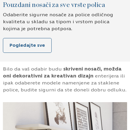
Pouzdani nosači za sve vrste polica
Odaberite sigurne nosače za police odličnog
kvaliteta u skladu sa tipom i vrstom polica
kojima je potrebna potpora.
Pogledajte sve
Bilo da vaš odabir budu
skriveni nosači, možda
oni dekorativni za kreativan dizajn
enterijera ili
ipak odaberete modele namenjene za staklene
police, budite sigurni da ste doneli dobru odluku.