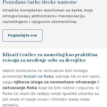
Pouzdane šarke široke namene
Istražite kompletan asortiman za šarke, koje
omogućavaju jednostavnu manipulaciju
nameštajem i njegovim elementima.
Pogledajte sve
Klizači i ručice za nameštaj kao praktična
rešenja za uređenje sobe za devojčice
Vašim ćerkicama će verovatno biti mnogo
primetniji
klizači za fioke
, tačnije ne ni oni sami,
nego
njihova uloga za nesmetano otvaranje i
zatvaranje fioka
koje će biti nežno i sigurno. U
fioke će moći da ređaju svoje igračke ukoliko su
još male ili svoje stvari i šminku kada malo
porastu.