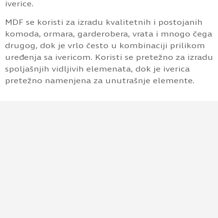
iverice.
MDF se koristi za izradu kvalitetnih i postojanih
komoda, ormara, garderobera, vrata i mnogo čega
drugog, dok je vrlo često u kombinaciji prilikom
uređenja sa ivericom. Koristi se pretežno za izradu
spoljašnjih vidljivih elemenata, dok je iverica
pretežno namenjena za unutrašnje elemente.