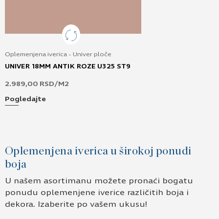
Oplemenjena iverica - Univer ploče
UNIVER 18MM ANTIK ROZE U325 ST9
2.989,00
RSD
/M2
Pogledajte
Oplemenjena iverica u širokoj ponudi
boja
U našem asortimanu možete pronaći bogatu
ponudu oplemenjene iverice različitih boja i
dekora. Izaberite po vašem ukusu!