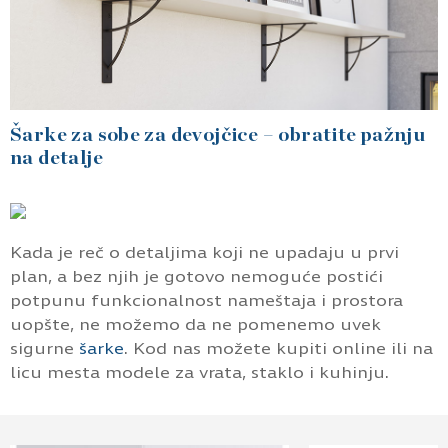
Šarke za sobe za devojčice – obratite pažnju
na detalje
Kada je reč o detaljima koji ne upadaju u prvi
plan, a bez njih je gotovo nemoguće postići
potpunu funkcionalnost nameštaja i prostora
uopšte, ne možemo da ne pomenemo uvek
sigurne
šarke
. Kod nas možete kupiti online ili na
licu mesta modele za vrata, staklo i kuhinju.