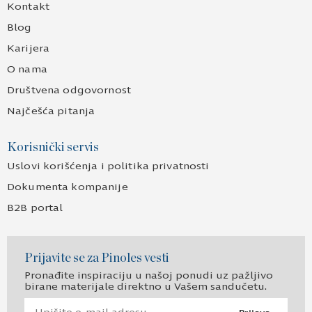
Kontakt
Blog
Karijera
O nama
Društvena odgovornost
Najčešća pitanja
Korisnički servis
Uslovi korišćenja i politika privatnosti
Dokumenta kompanije
B2B portal
Prijavite se za Pinoles vesti
Pronađite inspiraciju u našoj ponudi uz pažljivo
birane materijale direktno u Vašem sandučetu.