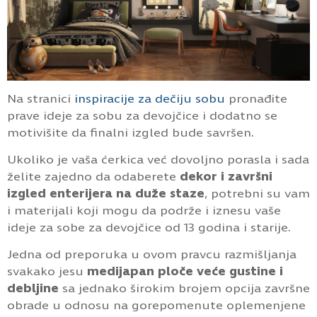
Na stranici
inspiracije za dečiju sobu
pronađite
prave ideje za sobu za devojčice i dodatno se
motivišite da finalni izgled bude savršen.
Ukoliko je vaša ćerkica već dovoljno porasla i sada
želite zajedno da odaberete
dekor i završni
izgled enterijera na duže staze
, potrebni su vam
i materijali koji mogu da podrže i iznesu vaše
ideje za sobe za devojčice od 13 godina i starije.
Jedna od preporuka u ovom pravcu razmišljanja
svakako jesu
medijapan ploče veće gustine i
debljine
sa jednako širokim brojem opcija završne
obrade u odnosu na gorepomenute oplemenjene