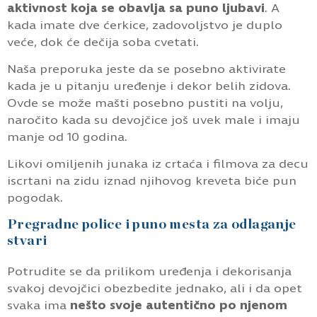
aktivnost koja se obavlja sa puno ljubavi
. A
kada imate dve ćerkice, zadovoljstvo je duplo
veće, dok će dečija soba cvetati.
Naša preporuka jeste da se posebno aktivirate
kada je u pitanju uređenje i dekor belih zidova.
Ovde se može mašti posebno pustiti na volju,
naročito kada su devojčice još uvek male i imaju
manje od 10 godina.
Likovi omiljenih junaka iz crtaća i filmova za decu
iscrtani na zidu iznad njihovog kreveta biće pun
pogodak.
Pregradne police i puno mesta za odlaganje
stvari
Potrudite se da prilikom uređenja i dekorisanja
svakoj devojčici obezbedite jednako, ali i da opet
svaka ima
nešto svoje autentično po njenom