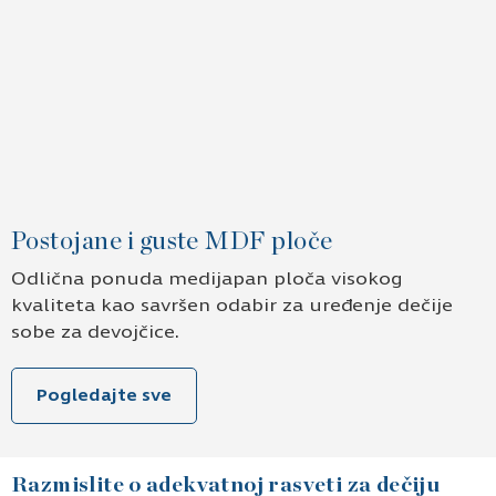
Postojane i guste MDF ploče
Odlična ponuda medijapan ploča visokog
kvaliteta kao savršen odabir za uređenje dečije
sobe za devojčice.
Pogledajte sve
Razmislite o adekvatnoj rasveti za dečiju