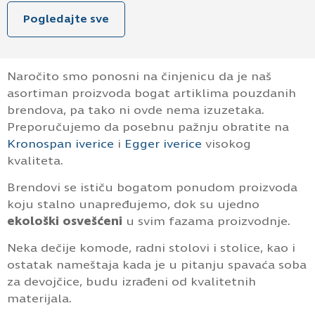
Pogledajte sve
Naročito smo ponosni na činjenicu da je naš
asortiman proizvoda bogat artiklima pouzdanih
brendova, pa tako ni ovde nema izuzetaka.
Preporučujemo da posebnu pažnju obratite na
Kronospan iverice
i
Egger iverice
visokog
kvaliteta.
Brendovi se ističu bogatom ponudom proizvoda
koju stalno unapređujemo, dok su ujedno
ekološki osvešćeni
u svim fazama proizvodnje.
Neka dečije komode, radni stolovi i stolice, kao i
ostatak nameštaja kada je u pitanju spavaća soba
za devojčice, budu izrađeni od kvalitetnih
materijala.