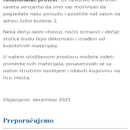
saveta verujemo da smo vas motivisali da
pogledate našu ponudu i posetite naš salon na
adresi Južni bulevar 2.
Neka dečiji radni stolovi, noćni ormarići i dečije
stolice budu lepo dekorisani i izrađeni od
kvalitetnih materijala.
U našem izložbenom prostoru možete videti
primerke svih materijala, posavetovati se sa
našim stručnim osobljem i obaviti kupovinu na
licu mesta.
Objavljeno: decembar 2023.
Preporučujemo