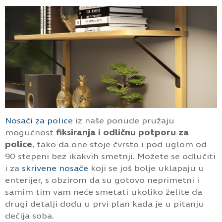
Nosači za police
iz naše ponude pružaju
mogućnost
fiksiranja i odličnu potporu za
police
, tako da one stoje čvrsto i pod uglom od
90 stepeni bez ikakvih smetnji. Možete se odlučiti
i za
skrivene nosače
koji se još bolje uklapaju u
enterijer, s obzirom da su gotovo neprimetni i
samim tim vam neće smetati ukoliko želite da
drugi detalji dođu u prvi plan kada je u pitanju
dečija soba.