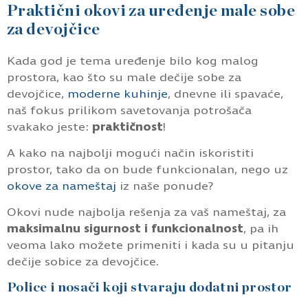
Praktični okovi za uređenje male sobe
za devojčice
Kada god je tema uređenje bilo kog malog
prostora, kao što su male dečije sobe za
devojčice,
moderne kuhinje
, dnevne ili spavaće,
naš fokus prilikom savetovanja potrošača
svakako jeste:
praktičnost
!
A kako na najbolji mogući način iskoristiti
prostor, tako da on bude funkcionalan, nego uz
okove za nameštaj
iz naše ponude?
Okovi nude najbolja rešenja za vaš nameštaj, za
maksimalnu sigurnost i funkcionalnost
, pa ih
veoma lako možete primeniti i kada su u pitanju
dečije sobice za devojčice.
Police i nosači koji stvaraju dodatni prostor