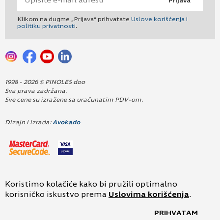
Prijava
Klikom na dugme „Prijava“ prihvatate
Uslove korišćenja i
politiku privatnosti
.
1998 - 2026 © PINOLES doo
Sva prava zadržana.
Sve cene su izražene sa uračunatim PDV-om.
Dizajn i izrada:
Avokado
Koristimo kolačiće kako bi pružili optimalno
korisničko iskustvo prema
Uslovima korišćenja
.
PRIHVATAM