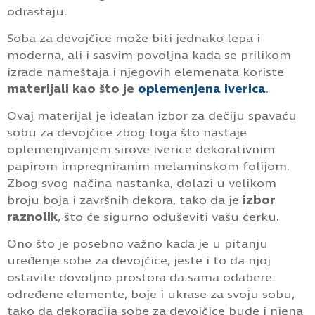
odrastaju.
Soba za devojčice može biti jednako lepa i
moderna, ali i sasvim povoljna kada se prilikom
izrade nameštaja i njegovih elemenata koriste
materijali kao što je
oplemenjena iverica
.
Ovaj materijal je idealan izbor za dečiju spavaću
sobu za devojčice zbog toga što nastaje
oplemenjivanjem sirove iverice dekorativnim
papirom impregniranim melaminskom folijom.
Zbog svog načina nastanka, dolazi u velikom
broju boja i završnih dekora, tako da je
izbor
raznolik
, što će sigurno oduševiti vašu ćerku.
Ono što je posebno važno kada je u pitanju
uređenje sobe za devojčice, jeste i to da njoj
ostavite dovoljno prostora da sama odabere
određene elemente, boje i ukrase za svoju sobu,
tako da dekoracija sobe za devojčice bude i njena