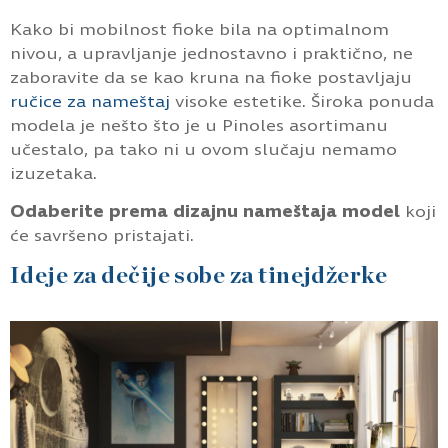
Kako bi mobilnost fioke bila na optimalnom
nivou, a upravljanje jednostavno i praktično, ne
zaboravite da se kao kruna na fioke postavljaju
ručice za nameštaj
visoke estetike. Široka ponuda
modela je nešto što je u Pinoles asortimanu
učestalo, pa tako ni u ovom slučaju nemamo
izuzetaka.
Odaberite prema dizajnu nameštaja model
koji
će savršeno pristajati.
Ideje za dečije sobe za tinejdžerke