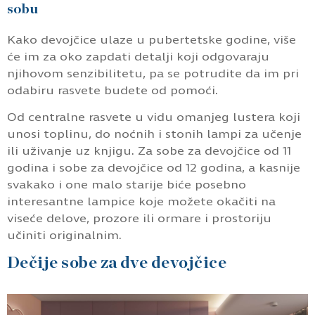
sobu
Kako devojčice ulaze u pubertetske godine, više
će im za oko zapdati detalji koji odgovaraju
njihovom senzibilitetu, pa se potrudite da im pri
odabiru rasvete budete od pomoći.
Od centralne rasvete u vidu omanjeg lustera koji
unosi toplinu, do noćnih i stonih lampi za učenje
ili uživanje uz knjigu. Za sobe za devojčice od 11
godina i sobe za devojčice od 12 godina, a kasnije
svakako i one malo starije biće posebno
interesantne lampice koje možete okačiti na
viseće delove, prozore ili ormare i prostoriju
učiniti originalnim.
Dečije sobe za dve devojčice