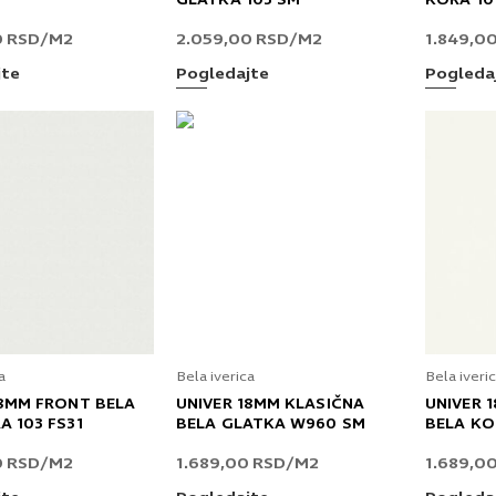
GLATKA 103 SM
KORA 10
0
RSD
/M2
2.059,00
RSD
/M2
1.849,0
jte
Pogledajte
Pogleda
a
Bela iverica
Bela iveri
18MM FRONT BELA
UNIVER 18MM KLASIČNA
UNIVER 
A 103 FS31
BELA GLATKA W960 SM
BELA KO
0
RSD
/M2
1.689,00
RSD
/M2
1.689,0