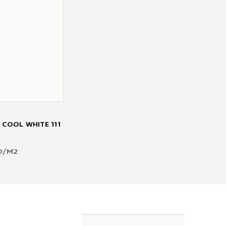
 COOL WHITE 111
D
/M2