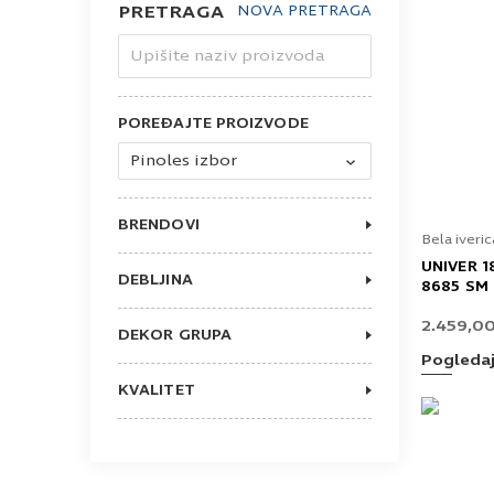
PRETRAGA
NOVA PRETRAGA
Upišite naziv proizvoda
POREĐAJTE PROIZVODE
Pinoles izbor
BRENDOVI
Bela iveric
KRONOSPAN
EGGER
UNIVER 
DEBLJINA
FALCO
8685 SM
10
18
2.459,0
DEKOR GRUPA
25
BELA
16
Pogleda
JEDNOBOJNI
KVALITET
EXPRESS