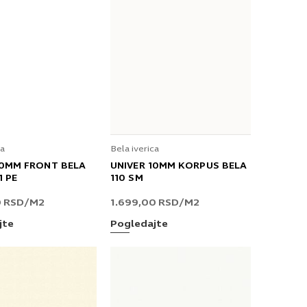
ca
Bela iverica
10MM FRONT BELA
UNIVER 10MM KORPUS BELA
1 PE
110 SM
0
RSD
/M2
1.699,00
RSD
/M2
jte
Pogledajte