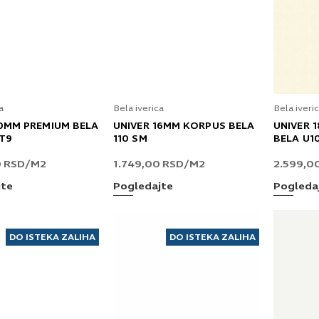
a
Bela iverica
Bela iveri
10MM PREMIUM BELA
UNIVER 16MM KORPUS BELA
UNIVER 
T9
110 SM
BELA U1
0
RSD
/M2
1.749,00
RSD
/M2
2.599,0
jte
Pogledajte
Pogleda
DO ISTEKA ZALIHA
DO ISTEKA ZALIHA