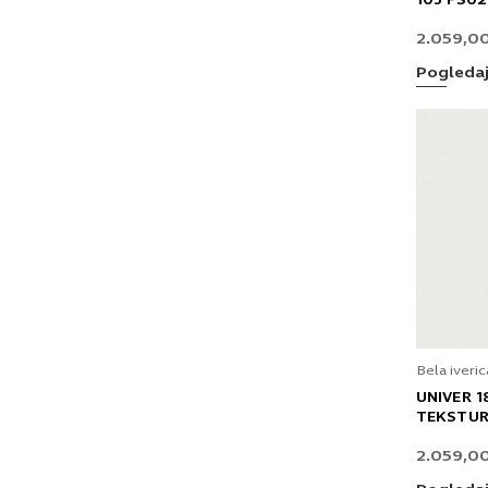
103 FS02
2.059,0
Pogleda
Bela iveric
UNIVER 
TEKSTUR
2.059,0