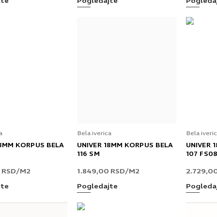
jte
Pogledajte
Pogleda
a
Bela iverica
Bela iveri
18MM KORPUS BELA
UNIVER 18MM KORPUS BELA
UNIVER 
116 SM
107 FS0
0
RSD
/M2
1.849,00
RSD
/M2
2.729,0
jte
Pogledajte
Pogleda