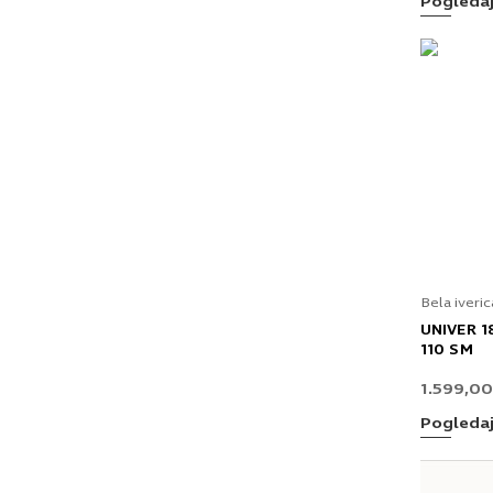
Pogleda
Bela iveric
UNIVER 
110 SM
1.599,0
Pogleda