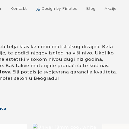
a
Kontakt
Design by Pinoles
Blog
Akcije
bitelja klasike i minimalističkog dizajna. Bela
e, te podići njegov izgled na viši nivo. Ukoliko
na estetski visokom nivou dugi niz godina,
e. Baš takve materijale pronaći ćete kod nas.
dova
čiji potpis je svojevrsna garancija kvaliteta.
inoles salon u Beogradu!
ica