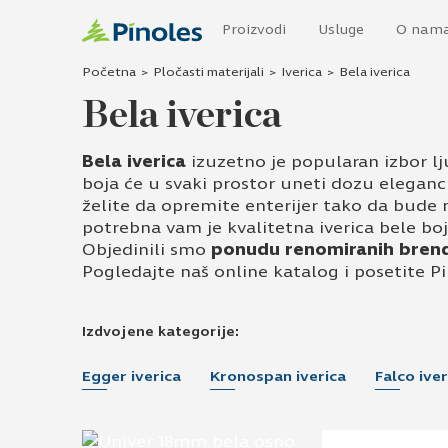
Proizvodi
Usluge
O nam
Početna
>
Pločasti materijali
>
Iverica
>
Bela iverica
Bela iverica
Bela iverica
izuzetno je popularan izbor lju
boja će u svaki prostor uneti dozu elegancij
želite da opremite enterijer tako da bude 
potrebna vam je kvalitetna iverica bele boj
Objedinili smo
ponudu renomiranih bren
Pogledajte naš online katalog i posetite P
Izdvojene kategorije:
Egger iverica
Kronospan iverica
Falco iver