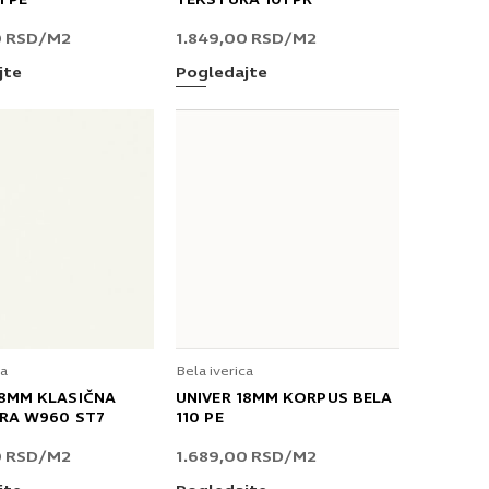
1 PE
TEKSTURA 101 PR
0
RSD
/M2
1.849,00
RSD
/M2
jte
Pogledajte
ca
Bela iverica
18MM KLASIČNA
UNIVER 18MM KORPUS BELA
RA W960 ST7
110 PE
0
RSD
/M2
1.689,00
RSD
/M2