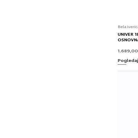
Bela iveric
UNIVER 
OSNOVNA
1.689,0
Pogleda