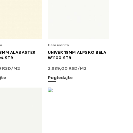
ca
Bela iverica
18MM ALABASTER
UNIVER 18MM ALPSKO BELA
04 ST9
W1100 ST9
0
RSD
/M2
2.889,00
RSD
/M2
jte
Pogledajte