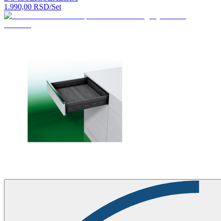
1.990,00
RSD
/Set