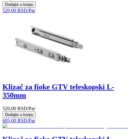
Dodajte u korpu
520,00
RSD
/Par
Klizač za fioke GTV teleskopski L-
350mm
520,00
RSD
/Par
Dodajte u korpu
605,00
RSD
/Par