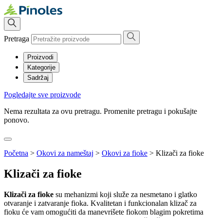
Pretraga
Proizvodi
Kategorije
Sadržaj
Pogledajte sve proizvode
Nema rezultata za ovu pretragu. Promenite pretragu i pokušajte
ponovo.
Početna
>
Okovi za nameštaj
>
Okovi za fioke
>
Klizači za fioke
Klizači za fioke
Klizači za fioke
su mehanizmi koji služe za nesmetano i glatko
otvaranje i zatvaranje fioka. Kvalitetan i funkcionalan klizač za
fioku će vam omogućiti da manevrišete fiokom blagim pokretima