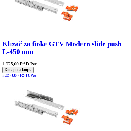
Klizač za fioke GTV Modern slide push
L-450 mm
1.925,00
RSD
/Par
Dodajte u korpu
2.050,00
RSD
/Par