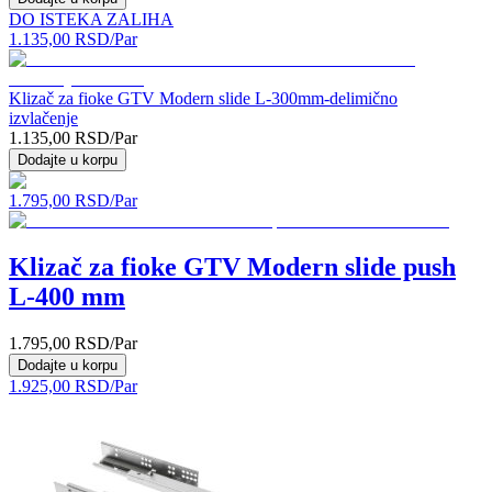
DO ISTEKA ZALIHA
1.135,00
RSD
/Par
Klizač za fioke GTV Modern slide L-300mm-delimično
izvlačenje
1.135,00
RSD
/Par
Dodajte u korpu
1.795,00
RSD
/Par
Klizač za fioke GTV Modern slide push
L-400 mm
1.795,00
RSD
/Par
Dodajte u korpu
1.925,00
RSD
/Par