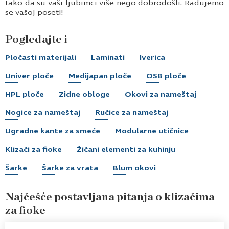
tako da su vaši ljubimci više nego dobrodošli. Radujemo
se vašoj poseti!
Pogledajte i
Pločasti materijali
Laminati
Iverica
Univer ploče
Medijapan ploče
OSB ploče
HPL ploče
Zidne obloge
Okovi za nameštaj
Nogice za nameštaj
Ručice za nameštaj
Ugradne kante za smeće
Modularne utičnice
Klizači za fioke
Žičani elementi za kuhinju
Šarke
Šarke za vrata
Blum okovi
Najčešće postavljana pitanja o klizačima
za fioke