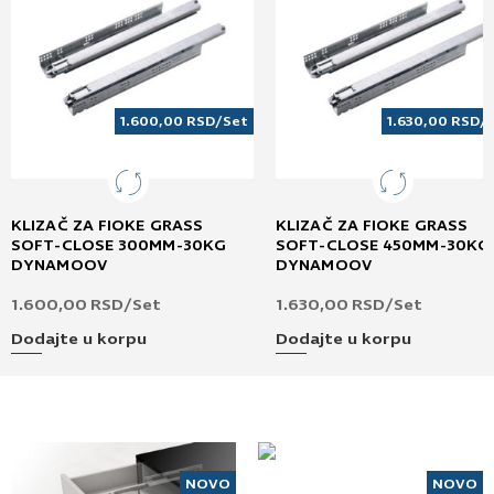
1.600,00
RSD
/Set
1.630,00
RSD
/
KLIZAČ ZA FIOKE GRASS
KLIZAČ ZA FIOKE GRASS
SOFT-CLOSE 300MM-30KG
SOFT-CLOSE 450MM-30KG
DYNAMOOV
DYNAMOOV
1.600,00
RSD
/Set
1.630,00
RSD
/Set
Dodajte u korpu
Dodajte u korpu
NOVO
NOVO