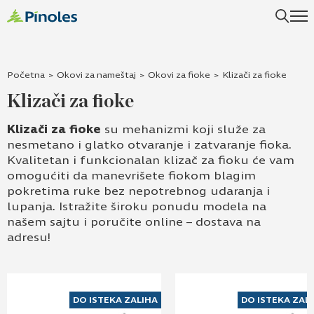
Uspešno ste dodali ovaj proizvod u vašu korpu.
Početna
>
Okovi za nameštaj
>
Okovi za fioke
>
Klizači za fioke
Klizači za fioke
Klizači za fioke
su mehanizmi koji služe za
nesmetano i glatko otvaranje i zatvaranje fioka.
Kvalitetan i funkcionalan klizač za fioku će vam
omogućiti da manevrišete fiokom blagim
pokretima ruke bez nepotrebnog udaranja i
lupanja. Istražite široku ponudu modela na
našem sajtu i poručite online – dostava na
adresu!
DO ISTEKA ZALIHA
DO ISTEKA ZAL