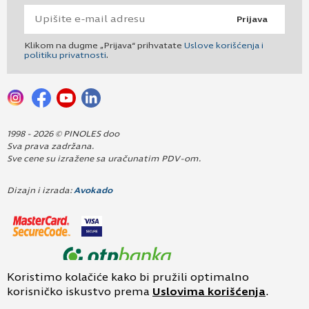
Prijava
Klikom na dugme „Prijava“ prihvatate
Uslove korišćenja i
politiku privatnosti
.
1998 - 2026 © PINOLES doo
Sva prava zadržana.
Sve cene su izražene sa uračunatim PDV-om.
Dizajn i izrada:
Avokado
Koristimo kolačiće kako bi pružili optimalno
korisničko iskustvo prema
Uslovima korišćenja
.