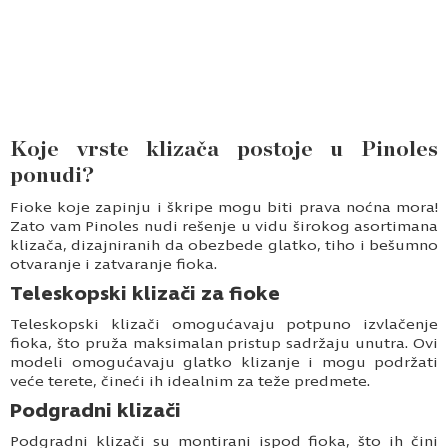
Koje vrste klizača postoje u Pinoles
ponudi?
Fioke koje zapinju i škripe mogu biti prava noćna mora!
Zato vam Pinoles nudi rešenje u vidu širokog asortimana
klizača, dizajniranih da obezbede glatko, tiho i bešumno
otvaranje i zatvaranje fioka.
Teleskopski klizači za fioke
Teleskopski klizači omogućavaju potpuno izvlačenje
fioka, što pruža maksimalan pristup sadržaju unutra. Ovi
modeli omogućavaju glatko klizanje i mogu podržati
veće terete, čineći ih idealnim za teže predmete.
Podgradni klizači
Podgradni klizači su montirani ispod fioka, što ih čini