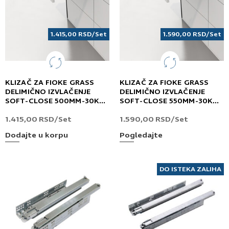
1.415,00
RSD
/Set
1.590,00
RSD
/Set
KLIZAČ ZA FIOKE GRASS
KLIZAČ ZA FIOKE GRASS
DELIMIČNO IZVLAČENJE
DELIMIČNO IZVLAČENJE
SOFT-CLOSE 500MM-30KG
SOFT-CLOSE 550MM-30KG
DYNANEO
DYNANEO
1.415,00
RSD
/Set
1.590,00
RSD
/Set
Dodajte u korpu
Pogledajte
DO ISTEKA ZALIHA