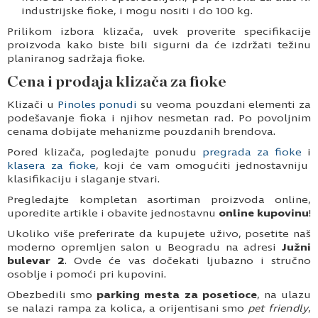
industrijske fioke, i mogu nositi i do 100 kg.
Prilikom izbora klizača, uvek proverite specifikacije
proizvoda kako biste bili sigurni da će izdržati težinu
planiranog sadržaja fioke.
Cena i prodaja klizača za fioke
Klizači u
Pinoles ponudi
su veoma pouzdani elementi za
podešavanje fioka i njihov nesmetan rad. Po povoljnim
cenama dobijate mehanizme pouzdanih brendova.
Pored klizača, pogledajte ponudu
pregrada za fioke
i
klasera za fioke
, koji će vam omogućiti jednostavniju
klasifikaciju i slaganje stvari.
Pregledajte kompletan asortiman proizvoda online,
uporedite artikle i obavite jednostavnu
online kupovinu
!
Ukoliko više preferirate da kupujete uživo, posetite naš
moderno opremljen salon u Beogradu na adresi
Južni
bulevar 2
. Ovde će vas dočekati ljubazno i stručno
osoblje i pomoći pri kupovini.
Obezbedili smo
parking mesta za posetioce
, na ulazu
se nalazi rampa za kolica, a orijentisani smo
pet friendly
,