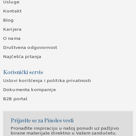
Usluge
Kontakt
Blog
Karijera
O nama
Društvena odgovornost
Najčešća pitanja
Korisnički servis
Uslovi korišćenja i politika privatnosti
Dokumenta kompanije
B2B portal
Prijavite se za Pinoles vesti
Pronađite inspiraciju u našoj ponudi uz pažljivo
birane materijale direktno u Vašem sandučetu.