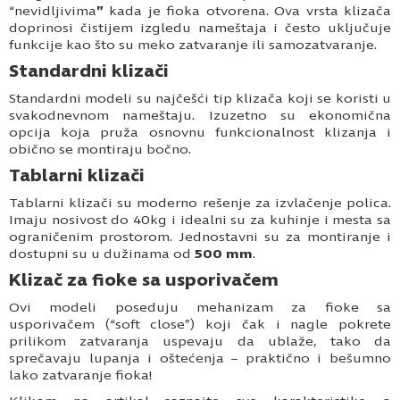
“nevidljivima
”
kada je fioka otvorena. Ova vrsta klizača
doprinosi čistijem izgledu nameštaja i često uključuje
funkcije kao što su meko zatvaranje ili samozatvaranje.
Standardni klizači
Standardni modeli su najčešći tip klizača koji se koristi u
svakodnevnom nameštaju. Izuzetno su ekonomična
opcija koja pruža osnovnu funkcionalnost klizanja i
obično se montiraju bočno.
Tablarni klizači
Tablarni klizači su moderno rešenje za izvlačenje polica.
Imaju nosivost do 40kg i idealni su za kuhinje i mesta sa
ograničenim prostorom. Jednostavni su za montiranje i
dostupni su u dužinama od
500 mm
.
Klizač za fioke sa usporivačem
Ovi modeli poseduju mehanizam za fioke sa
usporivačem (“soft close”) koji čak i nagle pokrete
prilikom zatvaranja uspevaju da ublaže, tako da
sprečavaju lupanja i oštećenja – praktično i bešumno
lako zatvaranje fioka!