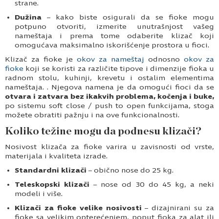
strane.
Dužina
– kako biste osigurali da se fioke mogu
potpuno otvoriti, izmerite unutrašnjost vašeg
nameštaja i prema tome odaberite klizač koji
omogućava maksimalno iskorišćenje prostora u fioci.
Klizač za fioke je
okov za nameštaj
odnosno
okov za
fioke
koji se koristi za različite tipove i dimenzije fioka u
radnom stolu, kuhinji, krevetu i ostalim elementima
nameštaja. . Njegova namena je da omogući fioci da se
otvara i zatvara bez ikakvih problema, kočenja i buke,
po sistemu soft close / push to open funkcijama, stoga
možete obratiti pažnju i na ove funkcionalnosti.
Koliko težine mogu da podnesu klizači?
Nosivost klizača za fioke varira u zavisnosti od vrste,
materijala i kvaliteta izrade.
Standardni klizači
– obično nose do 25 kg.
Teleskopski klizači
– nose od 30 do 45 kg, a neki
modeli i više.
Klizači za fioke velike nosivosti
– dizajnirani su za
fioke sa velikim opterećenjem, poput fioka za alat ili