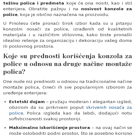
težinu polica i predmeta
koje će ona nositi, kao i stil
enterijera. Obratite pažnju i na
nosivost konzole za
police
, koja je obično naznačena na proizvodu.
U Pinolesu ćete pronaći širok izbor kada su u pitanju
konzolni nosači za police, izrađenih od kvalitetnih
materijala i u različitim stilovima, kako biste pronašli
idealno rešenje za organizaciju i dekoraciju vašeg doma
ili poslovnog prostora.
Koje su prednosti korišćenja konzola za
police u odnosu na druge načine montaže
polica?
One nude niz prednosti u odnosu na tradicionalne načine
montaže polica, čineći ih sve popularnijim izborom za
uređenje enterijera:
Estetski dojam
– pružaju moderan i elegantan izgled,
obzirom da su prikriveni poput
skrivenih nosača za
police
. Polica izgleda kao da lebdi, dodajući notu
sofisticiranosti svakoj prostoriji.
Maksimalno iskorišćenje prostora
– na ovaj način se
može osloboditi podni prostor, što je posebno korisno