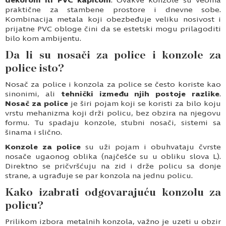
dekorom ili PVC kapicom
. Ovakve konzole su veoma
praktične za stambene prostore i dnevne sobe.
Kombinacija metala koji obezbeđuje veliku nosivost i
prijatne PVC obloge čini da se estetski mogu prilagoditi
bilo kom ambijentu.
Da li su nosači za police i konzole za
police isto?
Nosač za police i konzola za police se često koriste kao
sinonimi, ali
tehnički između njih postoje razlike
.
Nosač za police
je širi pojam koji se koristi za bilo koju
vrstu mehanizma koji drži policu, bez obzira na njegovu
formu. Tu spadaju konzole, stubni nosači, sistemi sa
šinama i slično.
Konzole za police
su uži pojam i obuhvataju čvrste
nosače ugaonog oblika (najčešće su u obliku slova L).
Direktno se pričvršćuju na zid i drže policu sa donje
strane, a ugrađuje se par konzola na jednu policu.
Kako izabrati odgovarajuću konzolu za
policu?
Prilikom izbora metalnih konzola, važno je uzeti u obzir