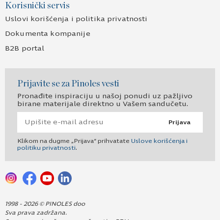
Korisnički servis
Uslovi korišćenja i politika privatnosti
Dokumenta kompanije
B2B portal
Prijavite se za Pinoles vesti
Pronađite inspiraciju u našoj ponudi uz pažljivo
birane materijale direktno u Vašem sandučetu.
Prijava
Klikom na dugme „Prijava“ prihvatate
Uslove korišćenja i
politiku privatnosti
.
1998 - 2026 © PINOLES doo
Sva prava zadržana.