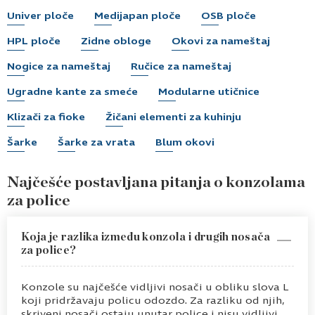
Univer ploče
Medijapan ploče
OSB ploče
HPL ploče
Zidne obloge
Okovi za nameštaj
Nogice za nameštaj
Ručice za nameštaj
Ugradne kante za smeće
Modularne utičnice
Klizači za fioke
Žičani elementi za kuhinju
Šarke
Šarke za vrata
Blum okovi
Najčešće postavljana pitanja o konzolama
za police
Koja je razlika između konzola i drugih nosača
za police?
Konzole su najčešće vidljivi nosači u obliku slova L
koji pridržavaju policu odozdo. Za razliku od njih,
skriveni nosači ostaju unutar police i nisu vidljivi