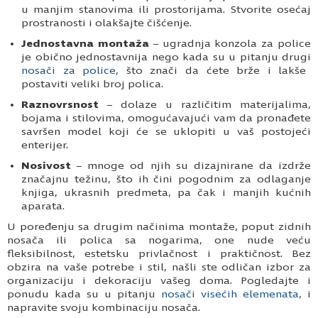
u manjim stanovima ili prostorijama. Stvorite osećaj
prostranosti i olakšajte čišćenje.
Jednostavna montaža
– ugradnja konzola za police
je obično jednostavnija nego kada su u pitanju drugi
nosači za police
, što znači da ćete brže i lakše
postaviti veliki broj polica.
Raznovrsnost
– dolaze u različitim materijalima,
bojama i stilovima, omogućavajući vam da pronađete
savršen model koji će se uklopiti u vaš postojeći
enterijer.
Nosivost
– mnoge od njih su dizajnirane da izdrže
značajnu težinu, što ih čini pogodnim za odlaganje
knjiga, ukrasnih predmeta, pa čak i manjih kućnih
aparata.
U poređenju sa drugim načinima montaže, poput zidnih
nosača ili polica sa nogarima, one nude veću
fleksibilnost, estetsku privlačnost i praktičnost. Bez
obzira na vaše potrebe i stil, našli ste odličan izbor za
organizaciju i dekoraciju vašeg doma. Pogledajte i
ponudu kada su u pitanju
nosači visećih elemenata
, i
napravite svoju kombinaciju nosača.