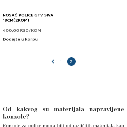
NOSAČ POLICE GTV SIVA
18CM(2KOM)
400,00
RSD
/KOM
Dodajte u korpu
1
2
Od kakvog su materijala napravljene
konzole?
Konzole za police mogu biti od različitih materijala kao