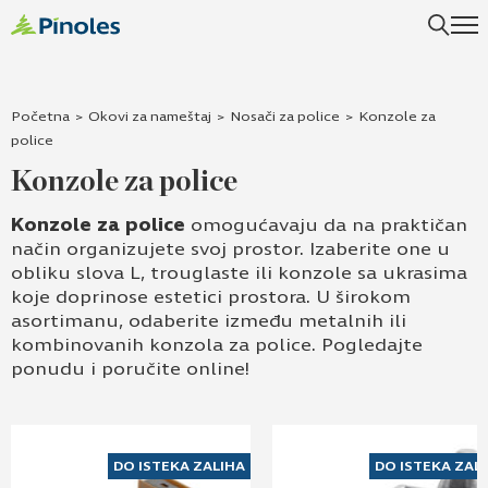
Uspešno ste dodali ovaj proizvod u vašu korpu.
Početna
>
Okovi za nameštaj
>
Nosači za police
>
Konzole za
police
Konzole za police
Konzole za police
omogućavaju da na praktičan
način organizujete svoj prostor. Izaberite one u
obliku slova L, trouglaste ili konzole sa ukrasima
koje doprinose estetici prostora. U širokom
asortimanu, odaberite između metalnih ili
kombinovanih konzola za police. Pogledajte
ponudu i poručite online!
DO ISTEKA ZALIHA
DO ISTEKA ZAL