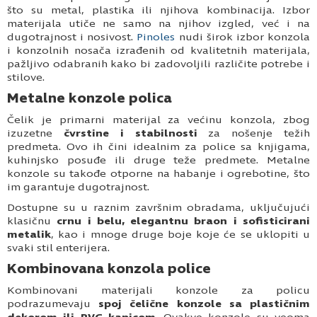
što su metal, plastika ili njihova kombinacija. Izbor
materijala utiče ne samo na njihov izgled, već i na
dugotrajnost i nosivost.
Pinoles
nudi širok izbor konzola
i konzolnih nosača izrađenih od kvalitetnih materijala,
pažljivo odabranih kako bi zadovoljili različite potrebe i
stilove.
Metalne konzole polica
Čelik je primarni materijal za većinu konzola, zbog
izuzetne
čvrstine i stabilnosti
za nošenje težih
predmeta. Ovo ih čini idealnim za police sa knjigama,
kuhinjsko posuđe ili druge teže predmete. Metalne
konzole su takođe otporne na habanje i ogrebotine, što
im garantuje dugotrajnost.
Dostupne su u raznim završnim obradama, uključujući
klasičnu
crnu i belu, elegantnu braon i sofisticirani
metalik
, kao i mnoge druge boje koje će se uklopiti u
svaki stil enterijera.
Kombinovana konzola police
Kombinovani materijali konzole za policu
podrazumevaju
spoj čelične konzole sa plastičnim