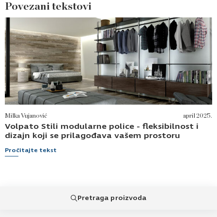
betona, cigle ili gips-kartona. Pre montaže
Povezani tekstovi
potrebno je poravnati konzole i proveriti položaj
instalacija u zidu.
Milka Vujanović
april 2025.
Volpato Stili modularne police - fleksibilnost i
dizajn koji se prilagođava vašem prostoru
Pročitajte tekst
Pretraga proizvoda