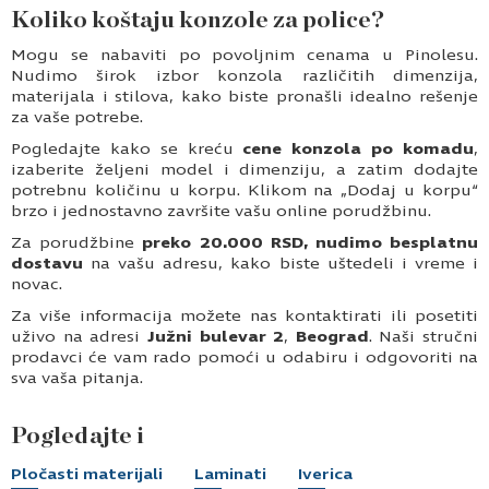
Koliko koštaju konzole za police?
Mogu se nabaviti po povoljnim cenama u Pinolesu.
Nudimo širok izbor konzola različitih dimenzija,
materijala i stilova, kako biste pronašli idealno rešenje
za vaše potrebe.
Pogledajte kako se kreću
cene konzola po komadu
,
izaberite željeni model i dimenziju, a zatim dodajte
potrebnu količinu u korpu. Klikom na „Dodaj u korpu“
brzo i jednostavno završite vašu online porudžbinu.
Za porudžbine
preko 20.000 RSD, nudimo besplatnu
dostavu
na vašu adresu, kako biste uštedeli i vreme i
novac.
Za više informacija možete nas kontaktirati ili posetiti
uživo na adresi
Južni bulevar 2
,
Beograd
. Naši stručni
prodavci će vam rado pomoći u odabiru i odgovoriti na
sva vaša pitanja.
Pogledajte i
Pločasti materijali
Laminati
Iverica