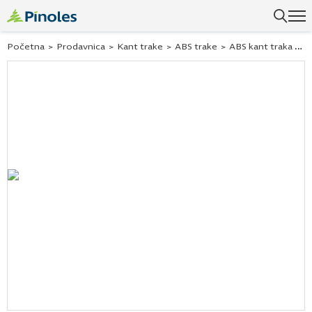
Početna
>
Prodavnica
>
Kant trake
>
ABS trake
>
ABS kant traka arktik bela sjaj 101264 22×1