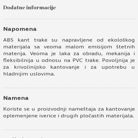
Dodatne informacije
Napomena
ABS kant trake su napravljene od ekološkog
materijala sa veoma malom emisijom štetnih
materija. Veoma je laka za obradu, mekanija i
fleksibilnija u odnosu na PVC trake. Povoljnija je
za krivolinijsko kantovanje i za upotrebu u
hladnijim uslovima.
Namena
Koriste se u proizvodnji nameštaja za kantovanje
oplemenjene iverice i drugih pločastih materijala.