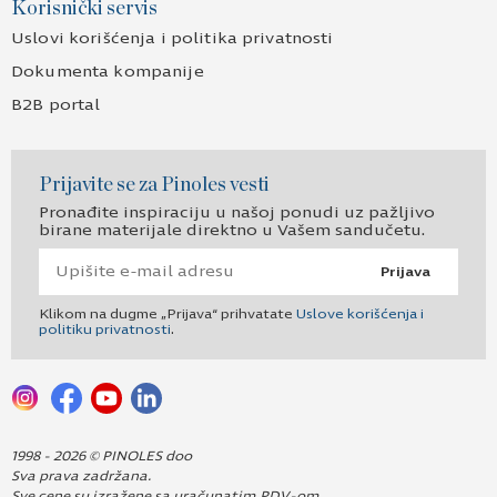
Korisnički servis
Uslovi korišćenja i politika privatnosti
Dokumenta kompanije
B2B portal
Prijavite se za Pinoles vesti
Pronađite inspiraciju u našoj ponudi uz pažljivo
birane materijale direktno u Vašem sandučetu.
Prijava
Klikom na dugme „Prijava“ prihvatate
Uslove korišćenja i
politiku privatnosti
.
1998 - 2026 © PINOLES doo
Sva prava zadržana.
Sve cene su izražene sa uračunatim PDV-om.