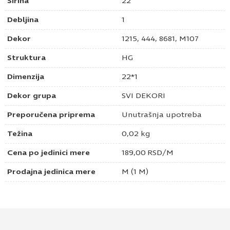
Širina
22
Debljina
1
Dekor
1215, 444, 8681, M107
Struktura
HG
Dimenzija
22*1
Dekor grupa
SVI DEKORI
Preporučena priprema
Unutrašnja upotreba
Težina
0,02 kg
Cena po jedinici mere
189,00
RSD
/M
Prodajna jedinica mere
M (1 M)