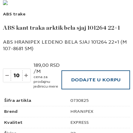
ABS trake
ABS kant traka arktik bela sjaj 101264 22×1
ABS HRANIPEX LEDENO BELA SJAJ 101264 22×1 (M
107-8681 SM)
189,00
RSD
/M
Količina
cena za
DODAJTE U KORPU
prodajnu
jedinicu mere
Šifra artikla
0730825
Brend
HRANIPEX
Kvalitet
EXPRESS