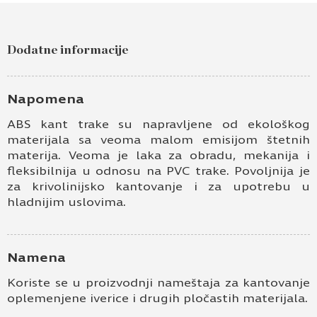
Dodatne informacije
Napomena
ABS kant trake su napravljene od ekološkog
materijala sa veoma malom emisijom štetnih
materija. Veoma je laka za obradu, mekanija i
fleksibilnija u odnosu na PVC trake. Povoljnija je
za krivolinijsko kantovanje i za upotrebu u
hladnijim uslovima.
Namena
Koriste se u proizvodnji nameštaja za kantovanje
oplemenjene iverice i drugih pločastih materijala.