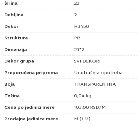
Širina
23
Debljina
2
Dekor
H3450
Struktura
PR
Dimenzija
23*2
Dekor grupa
SVI DEKORI
Preporučena priprema
Unutrašnja upotreba
Boja
TRANSPARENTNA
Težina
0,04 kg
Cena po jedinici mere
103,00
RSD
/M
Prodajna jedinica mere
M (1 M)