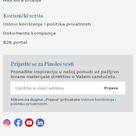
Najčešća pitanja
Korisnički servis
Uslovi korišćenja i politika privatnosti
Dokumenta kompanije
B2B portal
Prijavite se za Pinoles vesti
Pronađite inspiraciju u našoj ponudi uz pažljivo
birane materijale direktno u Vašem sandučetu.
Prijava
Klikom na dugme „Prijava“ prihvatate
Uslove korišćenja i
politiku privatnosti
.