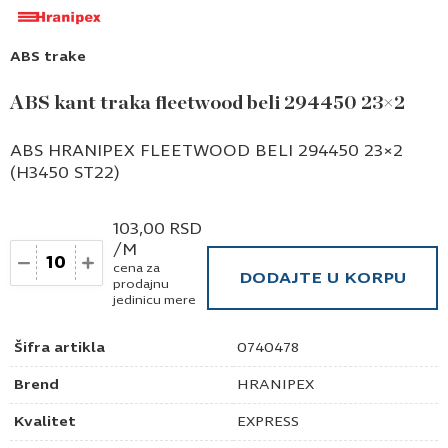
ABS trake
ABS kant traka fleetwood beli 294450 23×2
ABS HRANIPEX FLEETWOOD BELI 294450 23×2
(H3450 ST22)
103,00
RSD
/M
Količina
cena za
DODAJTE U KORPU
prodajnu
jedinicu mere
Šifra artikla
0740478
Brend
HRANIPEX
Kvalitet
EXPRESS