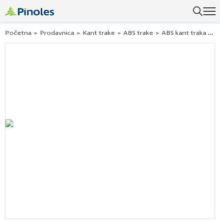
Početna
>
Prodavnica
>
Kant trake
>
ABS trake
>
ABS kant traka fleetwood beli 294450 23×2