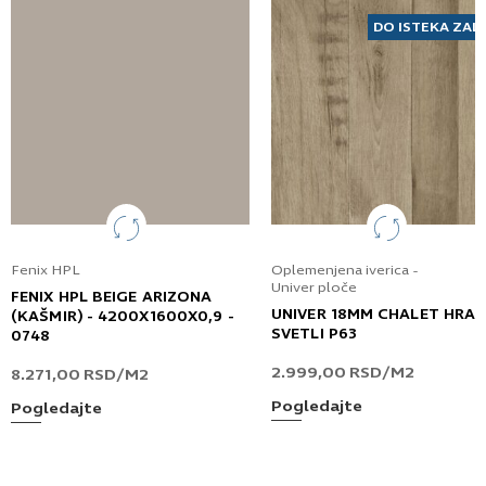
DO ISTEKA ZAL
Fenix HPL
Oplemenjena iverica -
Univer ploče
FENIX HPL BEIGE ARIZONA
UNIVER 18MM CHALET HRA
(KAŠMIR) - 4200X1600X0,9 -
SVETLI P63
0748
2.999,00
RSD
/M2
8.271,00
RSD
/M2
Pogledajte
Pogledajte