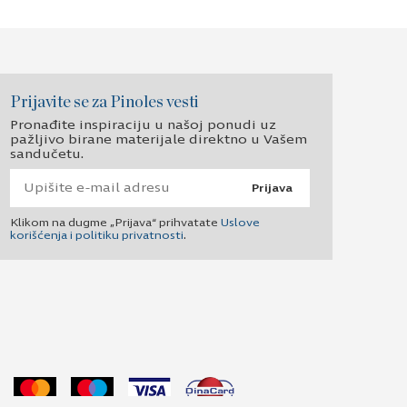
Prijavite se za Pinoles vesti
Pronađite inspiraciju u našoj ponudi uz
pažljivo birane materijale direktno u Vašem
sandučetu.
Prijava
Klikom na dugme „Prijava“ prihvatate
Uslove
korišćenja i politiku privatnosti
.