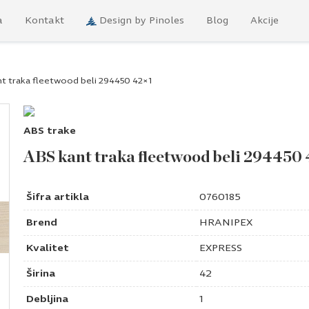
a
Kontakt
Design by Pinoles
Blog
Akcije
t traka fleetwood beli 294450 42×1
ABS trake
ABS kant traka fleetwood beli 294450
Šifra artikla
0760185
Brend
HRANIPEX
Kvalitet
EXPRESS
Širina
42
Debljina
1