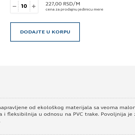
Količina
227,00
RSD
/M
cena za prodajnu jedinicu mere
DODAJTE U KORPU
napravljene od ekološkog materijala sa veoma malom
 i fleksibilnija u odnosu na PVC trake. Povoljnija je
.