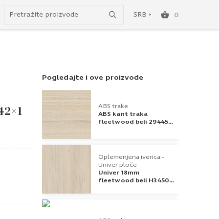
do besplatne dostave!
SRB
0
SRB
ENG
Pogledajte i ove proizvode
ABS trake
 42×1
ABS kant traka
fleetwood beli 294450
22x1
Oplemenjena iverica -
Univer ploče
Univer 18mm
fleetwood beli H3450
ST22