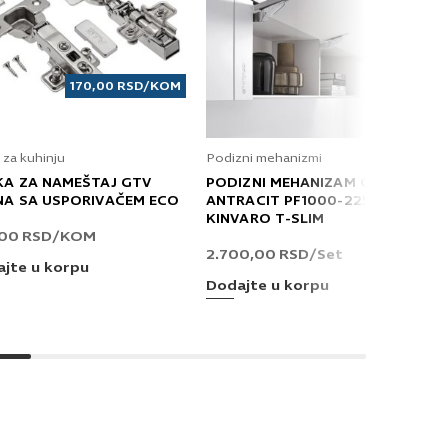
170,00
RSD
/KOM
 za kuhinju
Podizni mehanizmi
KA ZA NAMEŠTAJ GTV
PODIZNI MEHANIZAM GRASS
NA SA USPORIVAČEM ECO
ANTRACIT PF1000-2250 T
KINVARO T-SLIM
,00
RSD
/KOM
2.700,00
RSD
/Set
jte u korpu
Dodajte u korpu