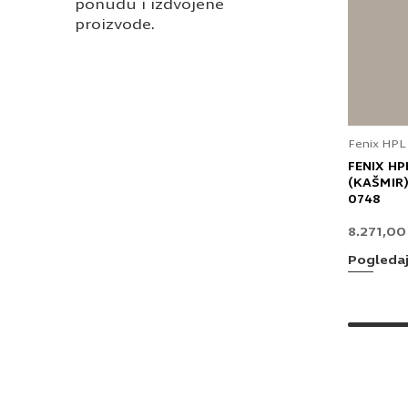
ponudu i izdvojene
proizvode.
Fenix HPL
FENIX HP
(KAŠMIR)
0748
8.271,0
Pogleda