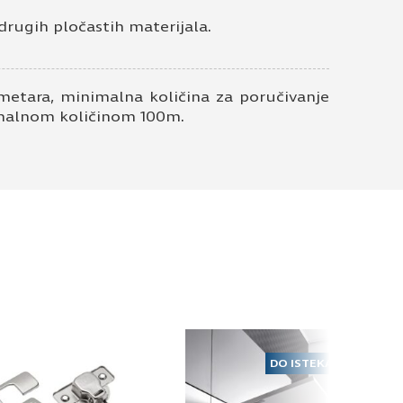
drugih pločastih materijala.
metara, minimalna količina za poručivanje
nimalnom količinom 100m.
DO ISTEKA ZALIHA