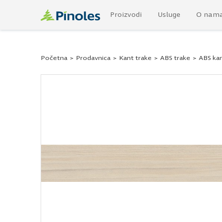
Proizvodi
Usluge
O nam
Početna
>
Prodavnica
>
Kant trake
>
ABS trake
>
ABS kan