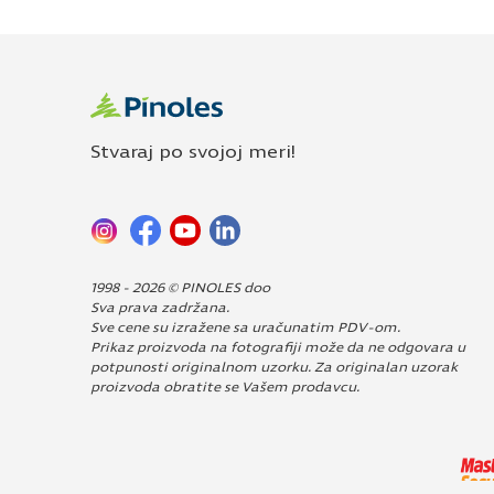
Stvaraj po svojoj meri!
1998 - 2026 © PINOLES doo
Sva prava zadržana.
Sve cene su izražene sa uračunatim PDV-om.
Prikaz proizvoda na fotografiji može da ne odgovara u
potpunosti originalnom uzorku. Za originalan uzorak
proizvoda obratite se Vašem prodavcu.
Dizajn i izrada:
Avokado