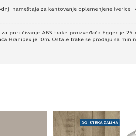
odnji nameštaja za kantovanje oplemenjene iverice i 
 za poručivanje ABS trake proizvođača Egger je 25 
ača Hranipex je 10m. Ostale trake se prodaju sa mi
DO ISTEKA ZALIHA