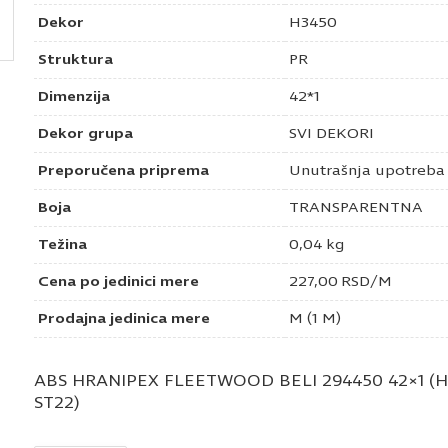
Dekor
H3450
Struktura
PR
Dimenzija
42*1
Dekor grupa
SVI DEKORI
Preporučena priprema
Unutrašnja upotreba
Boja
TRANSPARENTNA
Težina
0,04 kg
Cena po jedinici mere
227,00
RSD
/M
Prodajna jedinica mere
M (1 M)
ABS HRANIPEX FLEETWOOD BELI 294450 42×1 (
ST22)