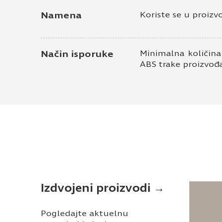
Namena
Koriste se u proizv
Način isporuke
Minimalna količina
ABS trake proizvođ
Izdvojeni proizvodi →
Pogledajte aktuelnu