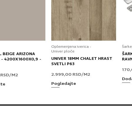
Oplemenjena iverica -
Šarke
Univer ploče
L BEIGE ARIZONA
ŠAR
UNIVER 18MM CHALET HRAST
 - 4200X1600X0,9 -
RAV
SVETLI P63
170
2.999,00
RSD
/M2
0
RSD
/M2
Doda
Pogledajte
jte