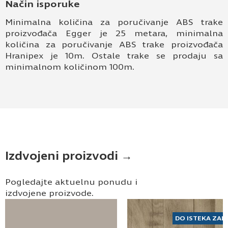
Način isporuke
elektronske pošte.
Minimalna količina za poručivanje ABS trake
Pošaljite UPIT
proizvođača Egger je 25 metara, minimalna
količina za poručivanje ABS trake proizvođača
Hranipex je 10m. Ostale trake se prodaju sa
minimalnom količinom 100m.
Izdvojeni proizvodi →
Pogledajte aktuelnu ponudu i
izdvojene proizvode.
DO ISTEKA ZAL