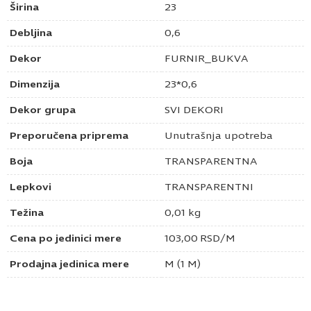
Širina
23
Debljina
0,6
Dekor
FURNIR_BUKVA
Dimenzija
23*0,6
Dekor grupa
SVI DEKORI
Preporučena priprema
Unutrašnja upotreba
Boja
TRANSPARENTNA
Lepkovi
TRANSPARENTNI
Težina
0,01 kg
Cena po jedinici mere
103,00
RSD
/M
Prodajna jedinica mere
M (1 M)