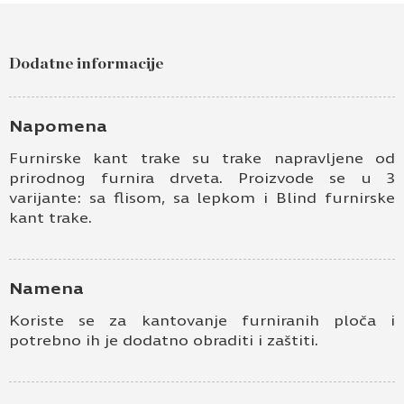
Pošaljite upit za Furnir traka bukva sa filcom
7101 23×0,5
Dodatne informacije
Ime i prezime
Kontakt e-pošta
Napomena
Furnirske kant trake su trake napravljene od
Kontakt telefon
prirodnog furnira drveta. Proizvode se u 3
varijante: sa flisom, sa lepkom i Blind furnirske
kant trake.
Namena
Koriste se za kantovanje furniranih ploča i
potrebno ih je dodatno obraditi i zaštiti.
Prihvatam
Uslove korišćenja i Politiku
privatnosti
*
Prijavljujem se za vesti i obaveštenja putem