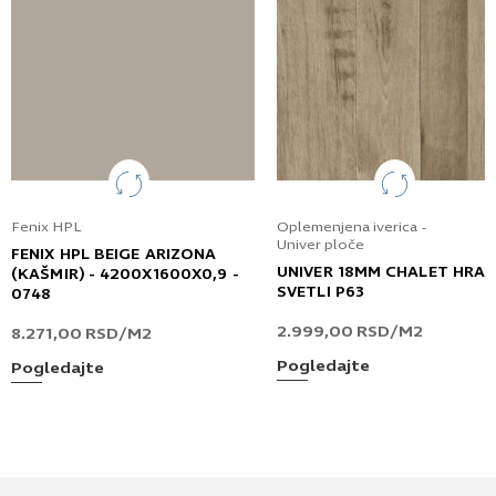
Fenix HPL
Oplemenjena iverica -
Univer ploče
FENIX HPL BEIGE ARIZONA
UNIVER 18MM CHALET HRA
(KAŠMIR) - 4200X1600X0,9 -
SVETLI P63
0748
2.999,00
RSD
/M2
8.271,00
RSD
/M2
Pogledajte
Pogledajte