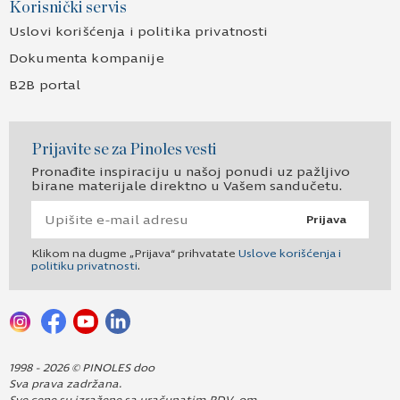
Korisnički servis
Uslovi korišćenja i politika privatnosti
Dokumenta kompanije
B2B portal
Prijavite se za Pinoles vesti
Pronađite inspiraciju u našoj ponudi uz pažljivo
birane materijale direktno u Vašem sandučetu.
Prijava
Klikom na dugme „Prijava“ prihvatate
Uslove korišćenja i
politiku privatnosti
.
1998 - 2026 © PINOLES doo
Sva prava zadržana.