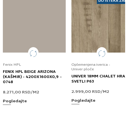
DO ISTEKA ZAL
Fenix HPL
Oplemenjena iverica -
Univer ploče
FENIX HPL BEIGE ARIZONA
UNIVER 18MM CHALET HRA
(KAŠMIR) - 4200X1600X0,9 -
SVETLI P63
0748
2.999,00
RSD
/M2
8.271,00
RSD
/M2
Pogledajte
Pogledajte