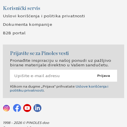
Korisnički servis
Uslovi korišćenja i politika privatnosti
Dokumenta kompanije
B2B portal
Prijavite se za Pinoles vesti
Pronađite inspiraciju u našoj ponudi uz pažljivo
birane materijale direktno u Vašem sandučetu.
Prijava
Klikom na dugme „Prijava“ prihvatate
Uslove korišćenja i
politiku privatnosti
.
1998 - 2026 © PINOLES doo