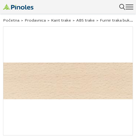
Uspešno ste dodali ovaj proizvod u vašu korpu.
Početna
>
Prodavnica
>
Kant trake
>
ABS trake
>
Furnir traka bukva 71030 42×2