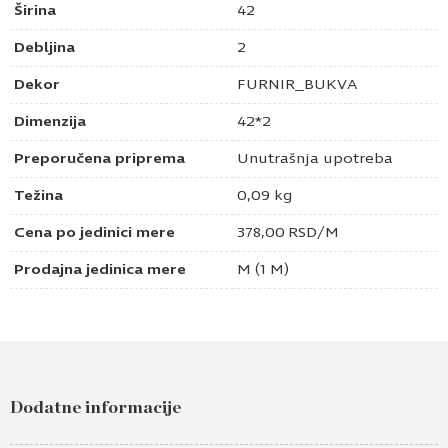
Širina
42
Debljina
2
Dekor
FURNIR_BUKVA
Dimenzija
42*2
Preporučena priprema
Unutrašnja upotreba
Težina
0,09 kg
Cena po jedinici mere
378,00
RSD
/M
Prodajna jedinica mere
M (1 M)
Dodatne informacije