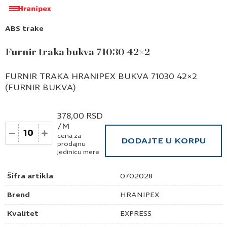
ABS trake
Furnir traka bukva 71030 42×2
FURNIR TRAKA HRANIPEX BUKVA 71030 42×2
(FURNIR BUKVA)
378,00
RSD
/M
Količina
cena za
DODAJTE U KORPU
prodajnu
jedinicu mere
Šifra artikla
0702028
Brend
HRANIPEX
Kvalitet
EXPRESS