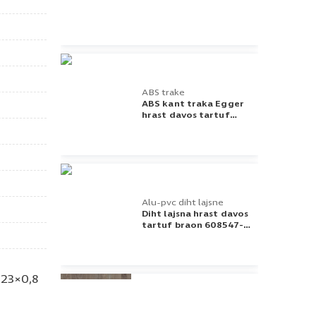
tartuf braon h3133 st12
ABS trake
ABS kant traka Egger
hrast davos tartuf
braon h3133 43x0,8
Alu-pvc diht lajsne
Diht lajsna hrast davos
tartuf braon 608547-
001
23×0,8
Oplemenjena iverica -
Univer ploče
Univer 18mm hrast