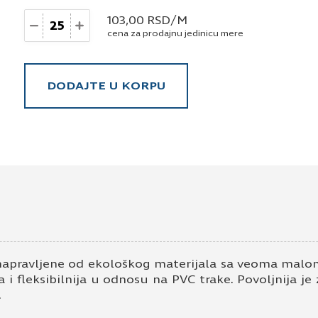
Količina
103,00
RSD
/M
cena za prodajnu jedinicu mere
DODAJTE U KORPU
napravljene od ekološkog materijala sa veoma malom
 i fleksibilnija u odnosu na PVC trake. Povoljnija je
.