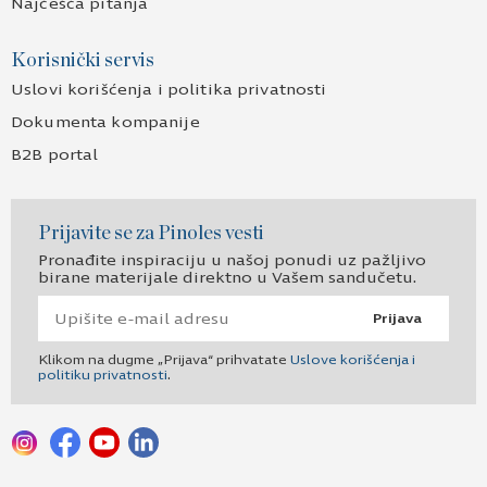
Najčešća pitanja
Korisnički servis
Uslovi korišćenja i politika privatnosti
Dokumenta kompanije
B2B portal
Prijavite se za Pinoles vesti
Pronađite inspiraciju u našoj ponudi uz pažljivo
birane materijale direktno u Vašem sandučetu.
Prijava
Klikom na dugme „Prijava“ prihvatate
Uslove korišćenja i
politiku privatnosti
.