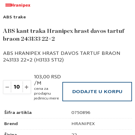
ABS trake
ABS kant traka Hranipex hrast davos tartuf
braon 243133 22×2
ABS HRANIPEX HRAST DAVOS TARTUF BRAON
243133 22×2 (H3133 ST12)
103,00
RSD
/M
Količina
cena za
DODAJTE U KORPU
prodajnu
jedinicu mere
Šifra artikla
0750896
Brend
HRANIPEX
Širina
22