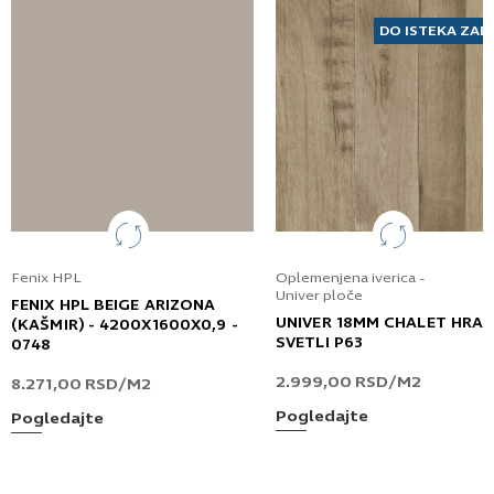
DO ISTEKA ZAL
Fenix HPL
Oplemenjena iverica -
Univer ploče
FENIX HPL BEIGE ARIZONA
UNIVER 18MM CHALET HRA
(KAŠMIR) - 4200X1600X0,9 -
SVETLI P63
0748
2.999,00
RSD
/M2
8.271,00
RSD
/M2
Pogledajte
Pogledajte