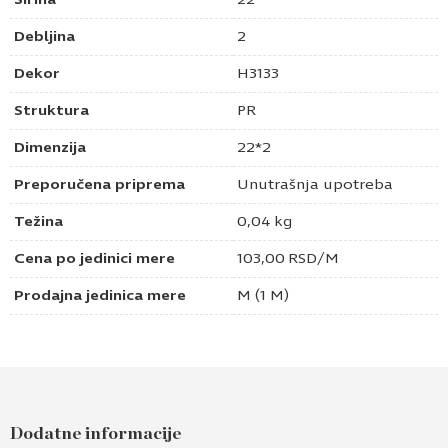
Debljina
2
Dekor
H3133
Struktura
PR
Dimenzija
22*2
Preporučena priprema
Unutrašnja upotreba
Težina
0,04 kg
Cena po jedinici mere
103,00
RSD
/M
Prodajna jedinica mere
M (1 M)
Dodatne informacije