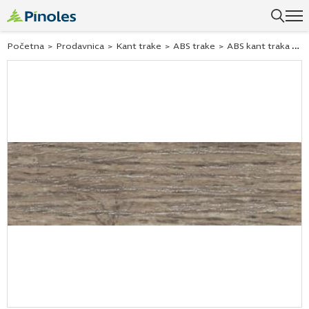
Uspešno ste dodali ovaj proizvod u vašu korpu.
Početna
>
Prodavnica
>
Kant trake
>
ABS trake
>
ABS kant traka Hranipex hrast davos tartuf braon 243133 22×2