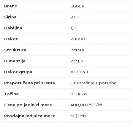
Brend
EGGER
Širina
23
Debljina
1,3
Dekor
W1000
Struktura
PMMA
Dimenzija
23*1,3
Dekor grupa
ACCENT
Preporučena priprema
Unutrašnja upotreba
Težina
0,04 kg
Cena po jedinici mere
400,00
RSD
/M
Prodajna jedinica mere
M (1 M)