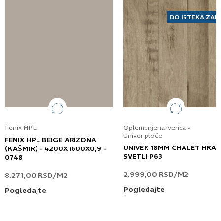
DO ISTEKA ZAL
Fenix HPL
Oplemenjena iverica -
Univer ploče
FENIX HPL BEIGE ARIZONA
UNIVER 18MM CHALET HRA
(KAŠMIR) - 4200X1600X0,9 -
SVETLI P63
0748
2.999,00
RSD
/M2
8.271,00
RSD
/M2
Pogledajte
Pogledajte