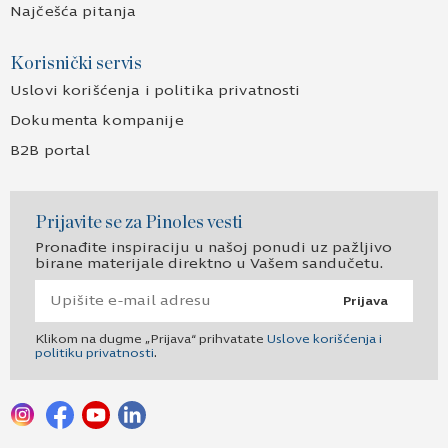
Najčešća pitanja
Korisnički servis
Uslovi korišćenja i politika privatnosti
Dokumenta kompanije
B2B portal
Prijavite se za Pinoles vesti
Pronađite inspiraciju u našoj ponudi uz pažljivo
birane materijale direktno u Vašem sandučetu.
Prijava
Klikom na dugme „Prijava“ prihvatate
Uslove korišćenja i
politiku privatnosti
.