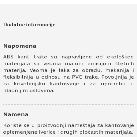
Dodatne informacije
Napomena
ABS kant trake su napravljene od ekološkog
materijala sa veoma malom emisijom štetnih
materija. Veoma je laka za obradu, mekanija i
fleksibilnija u odnosu na PVC trake. Povoljnija je
za krivolinijsko kantovanje i za upotrebu u
hladnijim uslovima.
Namena
Koriste se u proizvodnji nameštaja za kantovanje
oplemenjene iverice i drugih pločastih materijala.