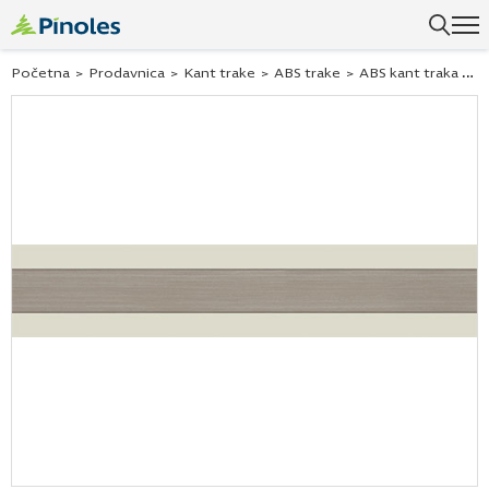
Uspešno ste dodali ovaj proizvod u vašu korpu.
Početna
>
Prodavnica
>
Kant trake
>
ABS trake
>
ABS kant traka trio white-alu stc1 w8903 23×1,3