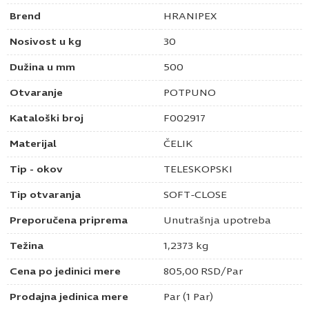
Brend
HRANIPEX
Nosivost u kg
30
Dužina u mm
500
Otvaranje
POTPUNO
Kataloški broj
F002917
Materijal
ČELIK
Tip - okov
TELESKOPSKI
Tip otvaranja
SOFT-CLOSE
Preporučena priprema
Unutrašnja upotreba
Težina
1,2373 kg
Cena po jedinici mere
805,00
RSD
/Par
Prodajna jedinica mere
Par (1 Par)