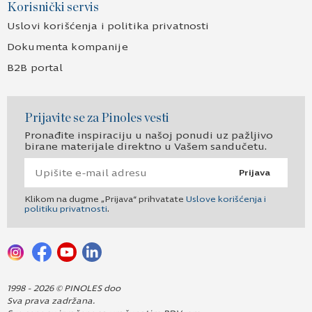
Korisnički servis
Uslovi korišćenja i politika privatnosti
Dokumenta kompanije
B2B portal
Prijavite se za Pinoles vesti
Pronađite inspiraciju u našoj ponudi uz pažljivo
birane materijale direktno u Vašem sandučetu.
Prijava
Klikom na dugme „Prijava“ prihvatate
Uslove korišćenja i
politiku privatnosti
.
1998 - 2026 © PINOLES doo
Sva prava zadržana.