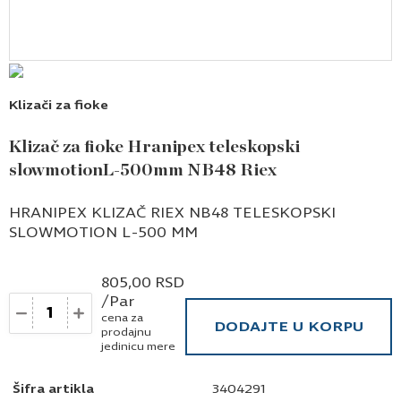
Klizači za fioke
Klizač za fioke Hranipex teleskopski
slowmotionL-500mm NB48 Riex
HRANIPEX KLIZAČ RIEX NB48 TELESKOPSKI
SLOWMOTION L-500 MM
805,00
RSD
/Par
Količina
cena za
DODAJTE U KORPU
prodajnu
jedinicu mere
Šifra artikla
3404291