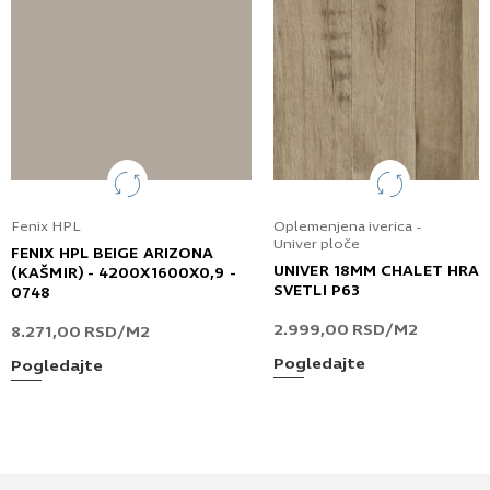
Fenix HPL
Oplemenjena iverica -
Univer ploče
FENIX HPL BEIGE ARIZONA
UNIVER 18MM CHALET HRA
(KAŠMIR) - 4200X1600X0,9 -
SVETLI P63
0748
2.999,00
RSD
/M2
8.271,00
RSD
/M2
Pogledajte
Pogledajte