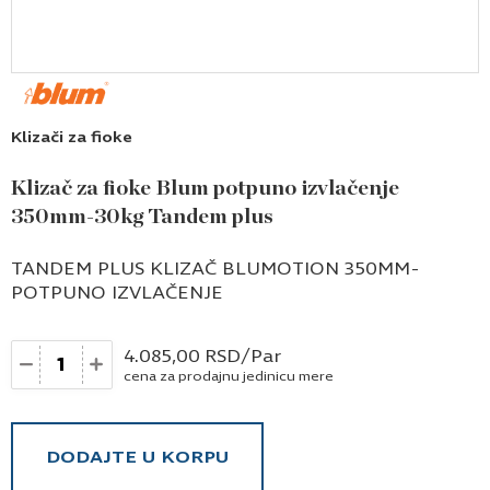
Klizači za fioke
Klizač za fioke Blum potpuno izvlačenje
350mm-30kg Tandem plus
TANDEM PLUS KLIZAČ BLUMOTION 350MM-
POTPUNO IZVLAČENJE
Količina
4.085,00
RSD
/Par
cena za prodajnu jedinicu mere
DODAJTE U KORPU