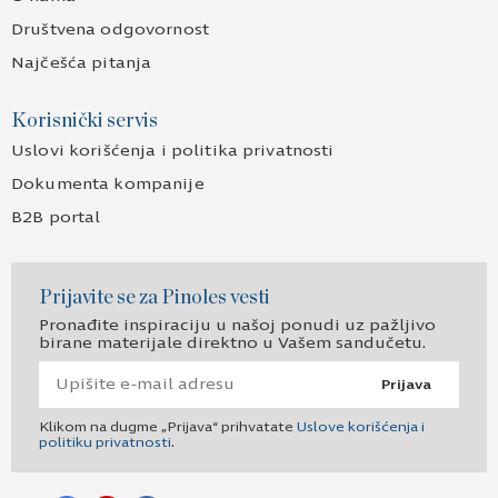
Društvena odgovornost
Najčešća pitanja
Korisnički servis
Uslovi korišćenja i politika privatnosti
Dokumenta kompanije
B2B portal
Prijavite se za Pinoles vesti
Pronađite inspiraciju u našoj ponudi uz pažljivo
birane materijale direktno u Vašem sandučetu.
Prijava
Klikom na dugme „Prijava“ prihvatate
Uslove korišćenja i
politiku privatnosti
.