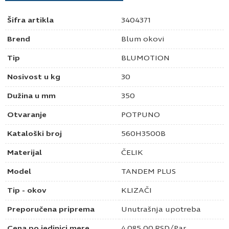
Šifra artikla
3404371
Brend
Blum okovi
Tip
BLUMOTION
Nosivost u kg
30
Dužina u mm
350
Otvaranje
POTPUNO
Kataloški broj
560H3500B
Materijal
ČELIK
Model
TANDEM PLUS
Tip - okov
KLIZAČI
Preporučena priprema
Unutrašnja upotreba
Cena po jedinici mere
4.085,00
RSD
/Par