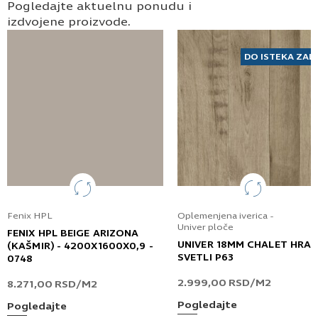
Pogledajte aktuelnu ponudu i
izdvojene proizvode.
DO ISTEKA ZAL
Fenix HPL
Oplemenjena iverica -
Univer ploče
FENIX HPL BEIGE ARIZONA
UNIVER 18MM CHALET HRA
(KAŠMIR) - 4200X1600X0,9 -
SVETLI P63
0748
2.999,00
RSD
/M2
8.271,00
RSD
/M2
Pogledajte
Pogledajte