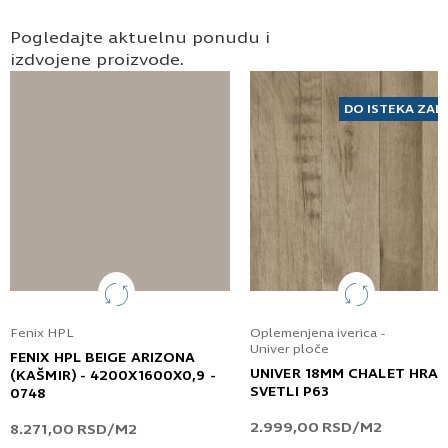
Pogledajte aktuelnu ponudu i
izdvojene proizvode.
DO ISTEKA ZAL
Fenix HPL
Oplemenjena iverica -
Univer ploče
FENIX HPL BEIGE ARIZONA
UNIVER 18MM CHALET HRA
(KAŠMIR) - 4200X1600X0,9 -
SVETLI P63
0748
2.999,00
RSD
/M2
8.271,00
RSD
/M2