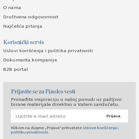
O nama
Društvena odgovornost
Najčešća pitanja
Korisnički servis
Uslovi korišćenja i politika privatnosti
Dokumenta kompanije
B2B portal
Prijavite se za Pinoles vesti
Pronađite inspiraciju u našoj ponudi uz pažljivo
birane materijale direktno u Vašem sandučetu.
Prijava
Klikom na dugme „Prijava“ prihvatate
Uslove korišćenja i
politiku privatnosti
.