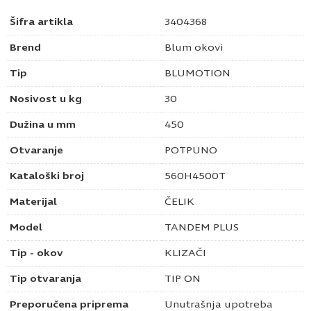
Šifra artikla
3404368
Brend
Blum okovi
Tip
BLUMOTION
Nosivost u kg
30
Dužina u mm
450
Otvaranje
POTPUNO
Kataloški broj
560H4500T
Materijal
ČELIK
Model
TANDEM PLUS
Tip - okov
KLIZAČI
Tip otvaranja
TIP ON
Preporučena priprema
Unutrašnja upotreba