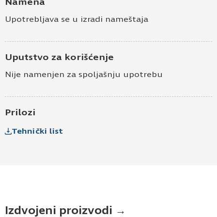
Namena
Upotrebljava se u izradi nameštaja
Uputstvo za korišćenje
Nije namenjen za spoljašnju upotrebu
Prilozi
Tehnički list
Izdvojeni proizvodi →