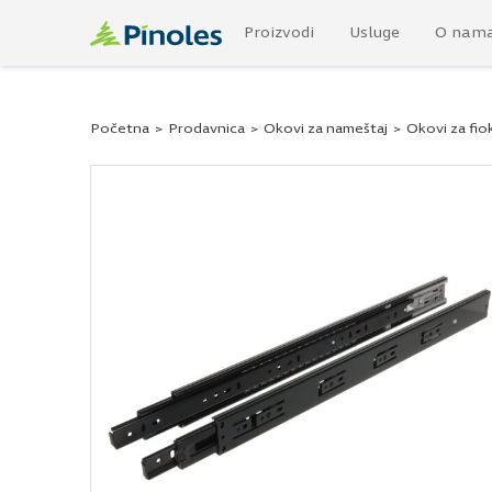
Proizvodi
Usluge
O nam
Početna
>
Prodavnica
>
Okovi za nameštaj
>
Okovi za fio