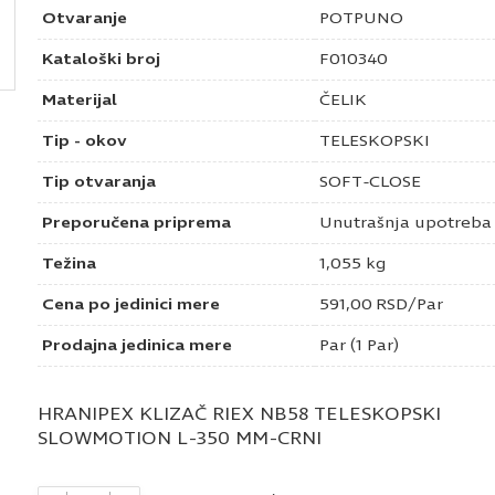
Otvaranje
POTPUNO
Kataloški broj
F010340
Materijal
ČELIK
Tip - okov
TELESKOPSKI
Tip otvaranja
SOFT-CLOSE
Preporučena priprema
Unutrašnja upotreba
Težina
1,055 kg
Cena po jedinici mere
591,00
RSD
/Par
Prodajna jedinica mere
Par (1 Par)
HRANIPEX KLIZAČ RIEX NB58 TELESKOPSKI
SLOWMOTION L-350 MM-CRNI