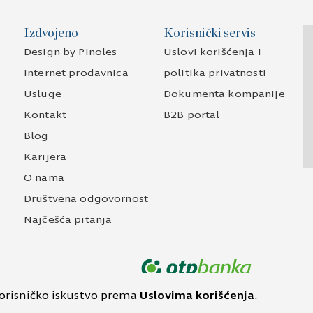
Izdvojeno
Korisnički servis
Design by Pinoles
Uslovi korišćenja i
Internet prodavnica
politika privatnosti
Usluge
Dokumenta kompanije
Kontakt
B2B portal
Blog
Karijera
O nama
Društvena odgovornost
Najčešća pitanja
korisničko iskustvo prema
Uslovima korišćenja
.