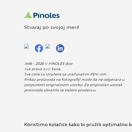
Stvaraj po svojoj meri!
1998 - 2026 © PINOLES doo
Sva prava zadržana.
Sve cene su izražene sa uračunatim PDV-om.
Prikaz proizvoda na fotografiji može da ne odgovara u
potpunosti originalnom uzorku. Za originalan uzorak
proizvoda obratite se Vašem prodavcu.
Dizajn i izrada:
Avokado
Koristimo kolačiće kako bi pružili optimalno 