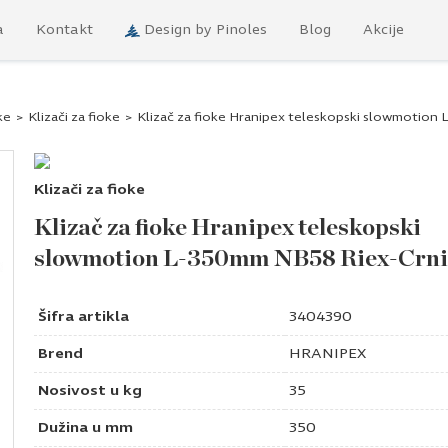
a
Kontakt
Design by Pinoles
Blog
Akcije
ke
>
Klizači za fioke
>
Klizač za fioke Hranipex teleskopski slowmotion
Klizači za fioke
Klizač za fioke Hranipex teleskopski
slowmotion L-350mm NB58 Riex-Crni
Šifra artikla
3404390
Brend
HRANIPEX
Nosivost u kg
35
Dužina u mm
350