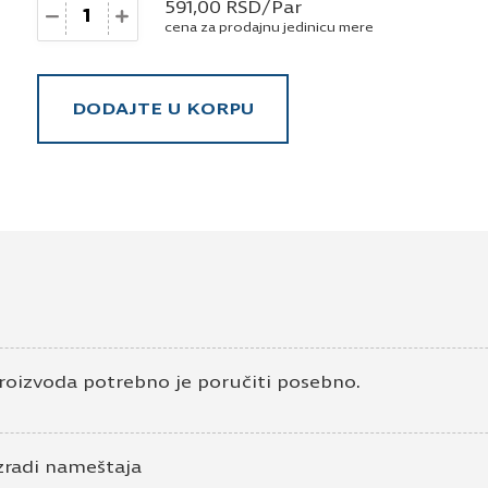
Količina
591,00
RSD
/Par
cena za prodajnu jedinicu mere
DODAJTE U KORPU
roizvoda potrebno je poručiti posebno.
zradi nameštaja