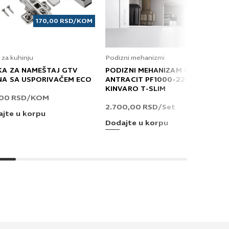
170,00
RSD
/KOM
 za kuhinju
Podizni mehanizmi
KA ZA NAMEŠTAJ GTV
PODIZNI MEHANIZAM GRASS
NA SA USPORIVAČEM ECO
ANTRACIT PF1000-2250 T
KINVARO T-SLIM
,00
RSD
/KOM
2.700,00
RSD
/Set
jte u korpu
Dodajte u korpu