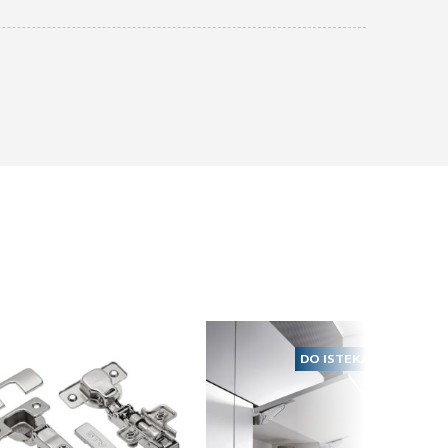
Klizači za fioke
Klizač za fioke
Hranipex teleskopski
slowmotion L-550mm
NB58 Riex
DO ISTEKA ZALIHA