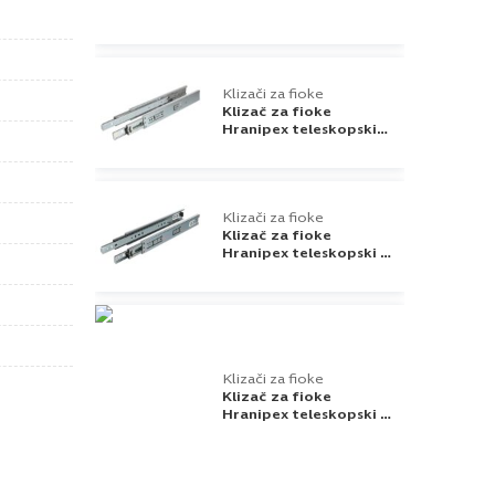
Klizači za fioke
Klizač za fioke
Hranipex teleskopski
slowmotion L-500mm
NB58 Riex
Klizači za fioke
Klizač za fioke
Hranipex teleskopski L-
550mm NB55 Riex
Klizači za fioke
Klizač za fioke
Hranipex teleskopski L-
500mm NB55 Riex