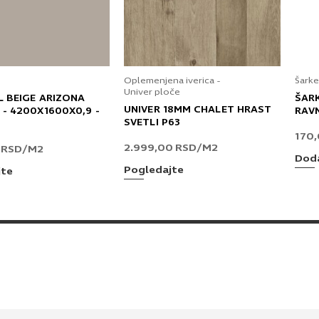
Oplemenjena iverica -
Šarke
Univer ploče
L BEIGE ARIZONA
ŠAR
UNIVER 18MM CHALET HRAST
 - 4200X1600X0,9 -
RAV
SVETLI P63
170
2.999,00
RSD
/M2
0
RSD
/M2
Doda
Pogledajte
jte