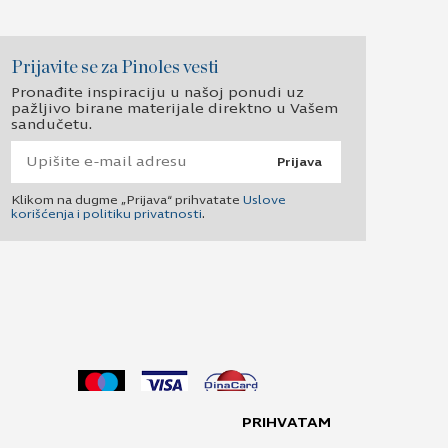
Prijavite se za Pinoles vesti
Pronađite inspiraciju u našoj ponudi uz
pažljivo birane materijale direktno u Vašem
sandučetu.
Prijava
Klikom na dugme „Prijava“ prihvatate
Uslove
korišćenja i politiku privatnosti
.
PRIHVATAM