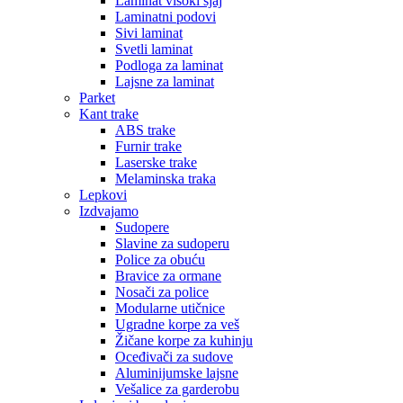
Laminat visoki sjaj
Laminatni podovi
Sivi laminat
Svetli laminat
Podloga za laminat
Lajsne za laminat
Parket
Kant trake
ABS trake
Furnir trake
Laserske trake
Melaminska traka
Lepkovi
Izdvajamo
Sudopere
Slavine za sudoperu
Police za obuću
Bravice za ormane
Nosači za police
Modularne utičnice
Ugradne korpe za veš
Žičane korpe za kuhinju
Oceđivači za sudove
Aluminijumske lajsne
Vešalice za garderobu