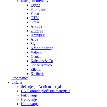
Izdvojeni brendovi
Egger
Kronospan
Falco
GTV
Grass
Arkopa
4 design
Hranipex
Arpa
Sige
Krono flooring
Volpato
Gentas
Kaltsidis & Co
Sonae Arauco
Elletipi
Kleiberit
Prodavnica
Usluge
Sečenje pločastih materijala
CNC obrada pločastih materijala
Falcovanje
Gerovanje
Kantovanje