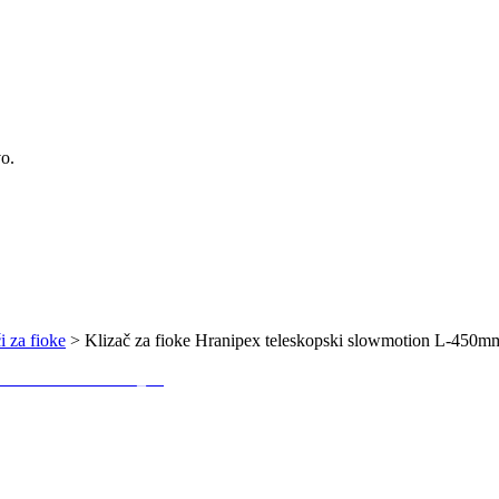
vo.
i za fioke
>
Klizač za fioke Hranipex teleskopski slowmotion L-450