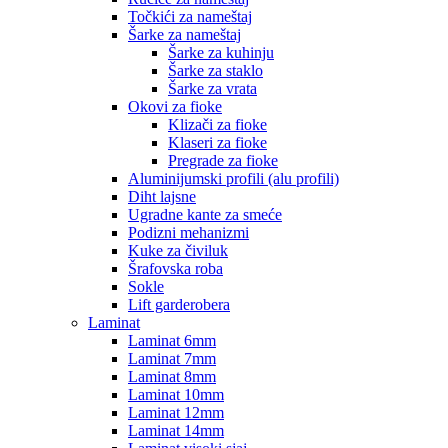
Točkići za nameštaj
Šarke za nameštaj
Šarke za kuhinju
Šarke za staklo
Šarke za vrata
Okovi za fioke
Klizači za fioke
Klaseri za fioke
Pregrade za fioke
Aluminijumski profili (alu profili)
Diht lajsne
Ugradne kante za smeće
Podizni mehanizmi
Kuke za čiviluk
Šrafovska roba
Sokle
Lift garderobera
Laminat
Laminat 6mm
Laminat 7mm
Laminat 8mm
Laminat 10mm
Laminat 12mm
Laminat 14mm