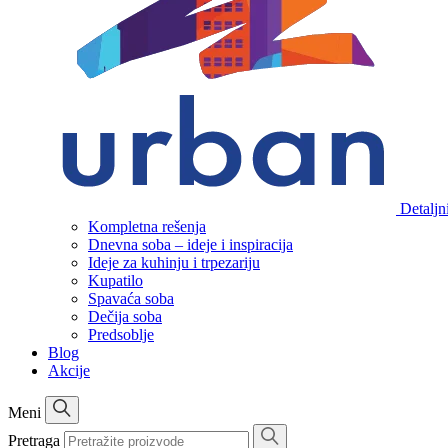
Detaljn
Kompletna rešenja
Dnevna soba – ideje i inspiracija
Ideje za kuhinju i trpezariju
Kupatilo
Spavaća soba
Dečija soba
Predsoblje
Blog
Akcije
Meni
Pretraga