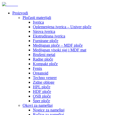
Proizvodi
Pločasti materijali
Iverica
Oplemenjena iverica – Univer ploče
Sirova iverica
Ekstrudirana iverica
Furnirane ploče
Medijapan ploče – MDF ploče
Medijapan visoki sjaj i MDF mat
Brušeni metal
Radne ploče
Kompakt ploče
Fenix
Organoid
Techno veneer
Zidne obloge
HPL ploče
HDF ploče
OSB ploče
Šper ploče
Okovi za nameštaj
Nogice za nameštaj
Ručice za nameštaj