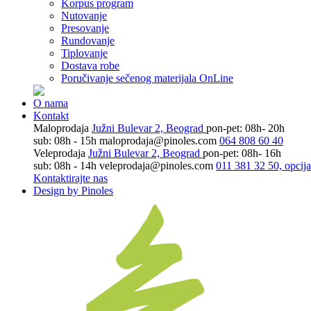
Korpus program
Nutovanje
Presovanje
Rundovanje
Tiplovanje
Dostava robe
Poručivanje sečenog materijala OnLine
O nama
Kontakt
Maloprodaja
Južni Bulevar 2, Beograd
pon-pet: 08h- 20h
sub: 08h - 15h
maloprodaja@pinoles.com
064 808 60 40
Veleprodaja
Južni Bulevar 2, Beograd
pon-pet: 08h- 16h
sub: 08h - 14h
veleprodaja@pinoles.com
011 381 32 50, opcija
Kontaktirajte nas
Design by Pinoles