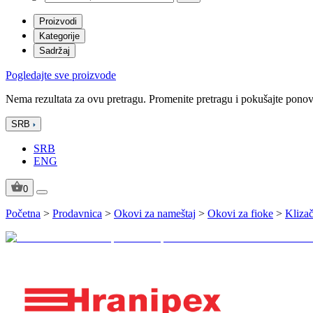
Proizvodi
Kategorije
Sadržaj
Pogledajte sve proizvode
Nema rezultata za ovu pretragu. Promenite pretragu i pokušajte pono
SRB
SRB
ENG
0
Početna
>
Prodavnica
>
Okovi za nameštaj
>
Okovi za fioke
>
Klizač