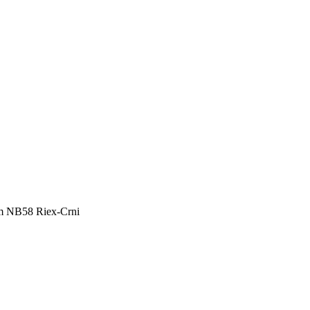
mm NB58 Riex-Crni