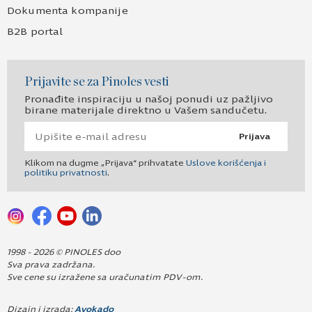
Dokumenta kompanije
B2B portal
Prijavite se za Pinoles vesti
Pronađite inspiraciju u našoj ponudi uz pažljivo
birane materijale direktno u Vašem sandučetu.
Prijava
Klikom na dugme „Prijava“ prihvatate
Uslove korišćenja i
politiku privatnosti
.
1998 - 2026 © PINOLES doo
Sva prava zadržana.
Sve cene su izražene sa uračunatim PDV-om.
Dizajn i izrada:
Avokado