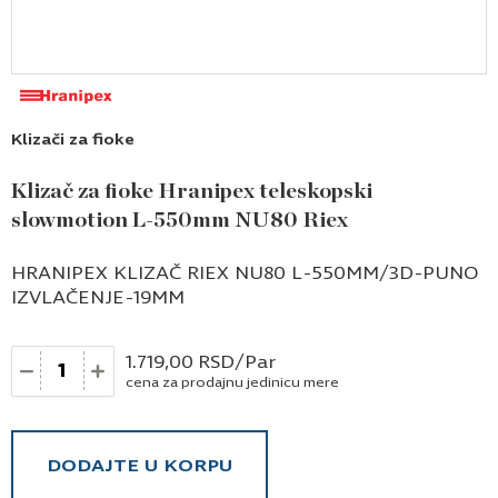
Klizači za fioke
Klizač za fioke Hranipex teleskopski
slowmotion L-550mm NU80 Riex
HRANIPEX KLIZAČ RIEX NU80 L-550MM/3D-PUNO
IZVLAČENJE-19MM
Količina
1.719,00
RSD
/Par
cena za prodajnu jedinicu mere
DODAJTE U KORPU