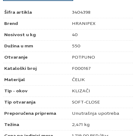
Šifra artikla
3404398
Brend
HRANIPEX
Nosivost u kg
40
Dužina u mm
550
Otvaranje
POTPUNO
Kataloški broj
F000167
Materijal
ČELIK
Tip - okov
KLIZAČI
Tip otvaranja
SOFT-CLOSE
Preporučena priprema
Unutrašnja upotreba
Težina
2,471 kg
Cena po jedinici mere
1.719,00
RSD
/Par