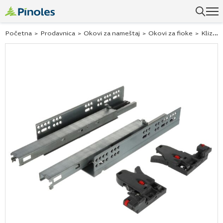
Početna
>
Prodavnica
>
Okovi za nameštaj
>
Okovi za fioke
>
Klizači za fioke