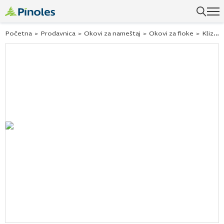
Početna
>
Prodavnica
>
Okovi za nameštaj
>
Okovi za fioke
>
Klizači za fioke