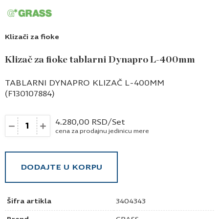
Klizači za fioke
Klizač za fioke tablarni Dynapro L-400mm
TABLARNI DYNAPRO KLIZAČ L-400MM
(F130107884)
Količina
4.280,00
RSD
/Set
cena za prodajnu jedinicu mere
DODAJTE U KORPU
Šifra artikla
3404343