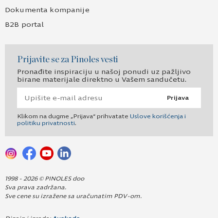
Dokumenta kompanije
B2B portal
Prijavite se za Pinoles vesti
Pronađite inspiraciju u našoj ponudi uz pažljivo
birane materijale direktno u Vašem sandučetu.
Prijava
Klikom na dugme „Prijava“ prihvatate
Uslove korišćenja i
politiku privatnosti
.
1998 - 2026 © PINOLES doo
Sva prava zadržana.
Sve cene su izražene sa uračunatim PDV-om.