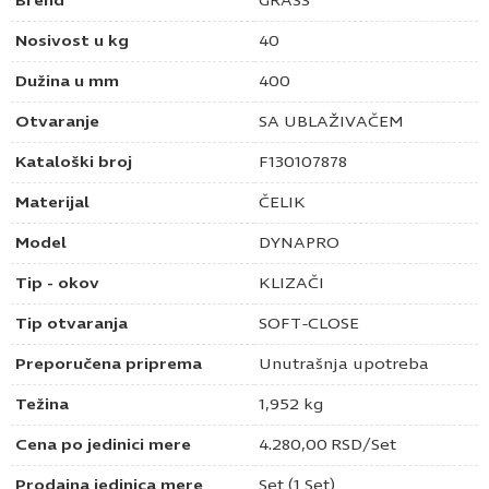
Brend
GRASS
Nosivost u kg
40
Dužina u mm
400
Otvaranje
SA UBLAŽIVAČEM
Kataloški broj
F130107878
Materijal
ČELIK
Model
DYNAPRO
Tip - okov
KLIZAČI
Tip otvaranja
SOFT-CLOSE
Preporučena priprema
Unutrašnja upotreba
Težina
1,952 kg
Cena po jedinici mere
4.280,00
RSD
/Set
Prodajna jedinica mere
Set (1 Set)