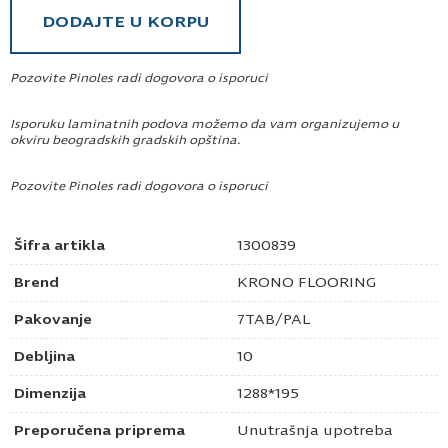
DODAJTE U KORPU
Pozovite Pinoles radi dogovora o isporuci
Isporuku laminatnih podova možemo da vam organizujemo u
okviru beogradskih gradskih opština.
Pozovite Pinoles radi dogovora o isporuci
Šifra artikla
1300839
Brend
KRONO FLOORING
Pakovanje
7TAB/PAL
Debljina
10
Dimenzija
1288*195
Preporučena priprema
Unutrašnja upotreba