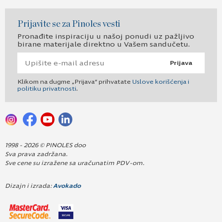
Prijavite se za Pinoles vesti
Pronađite inspiraciju u našoj ponudi uz pažljivo
birane materijale direktno u Vašem sandučetu.
Prijava
Klikom na dugme „Prijava“ prihvatate
Uslove korišćenja i
politiku privatnosti
.
1998 - 2026 © PINOLES doo
Sva prava zadržana.
Sve cene su izražene sa uračunatim PDV-om.
Dizajn i izrada:
Avokado