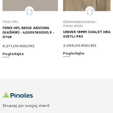
Fenix HPL
Oplemenjena iverica -
Univer ploče
FENIX HPL BEIGE ARIZONA
UNIVER 18MM CHALET HRA
(KAŠMIR) - 4200X1600X0,9 -
SVETLI P63
0748
2.999,00
RSD
/M2
8.271,00
RSD
/M2
Pogledajte
Pogledajte
Stvaraj po svojoj meri!