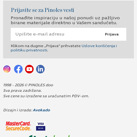
Prijavite se za Pinoles vesti
Pronađite inspiraciju u našoj ponudi uz pažljivo
birane materijale direktno u Vašem sandučetu.
Prijava
Klikom na dugme „Prijava“ prihvatate
Uslove korišćenja i
politiku privatnosti
.
1998 - 2026 © PINOLES doo
Sva prava zadržana.
Sve cene su izražene sa uračunatim PDV-om.
Dizajn i izrada:
Avokado