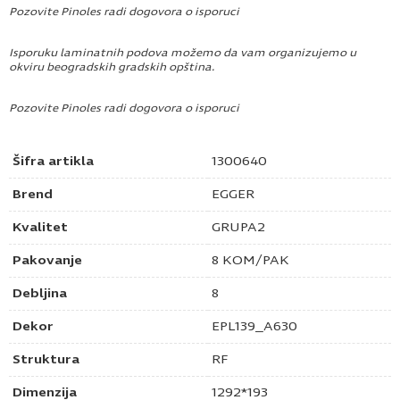
Pozovite Pinoles radi dogovora o isporuci
Isporuku laminatnih podova možemo da vam organizujemo u
okviru beogradskih gradskih opština.
Pozovite Pinoles radi dogovora o isporuci
Šifra artikla
1300640
Brend
EGGER
Kvalitet
GRUPA2
Pakovanje
8 KOM/PAK
Debljina
8
Dekor
EPL139_A630
Struktura
RF
Dimenzija
1292*193