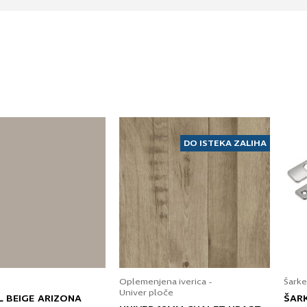
DO ISTEKA ZALIHA
Oplemenjena iverica -
Šarke
Univer ploče
L BEIGE ARIZONA
ŠAR