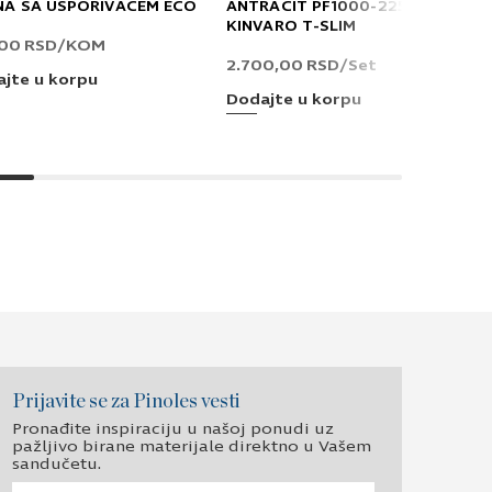
NA SA USPORIVAČEM ECO
ANTRACIT PF1000-2250 T
KINVARO T-SLIM
,00
RSD
/KOM
2.700,00
RSD
/Set
jte u korpu
Dodajte u korpu
Prijavite se za Pinoles vesti
Pronađite inspiraciju u našoj ponudi uz
pažljivo birane materijale direktno u Vašem
sandučetu.