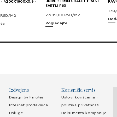
UNIVER 18MM CHALET HRAST
 - 4200X1600X0,9 -
RAV
SVETLI P63
170
2.999,00
RSD
/M2
0
RSD
/M2
Doda
Pogledajte
jte
Izdvojeno
Korisnički servis
Design by Pinoles
Uslovi korišćenja i
Internet prodavnica
politika privatnosti
Usluge
Dokumenta kompanije