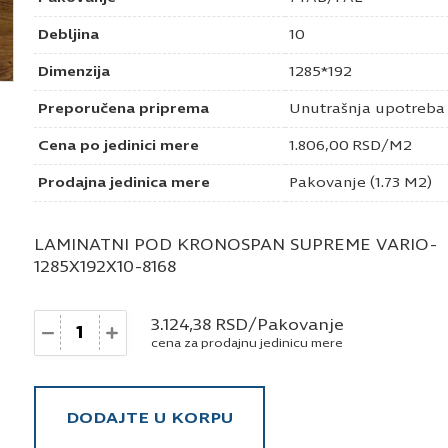
Debljina
10
Dimenzija
1285*192
Preporučena priprema
Unutrašnja upotreba
Cena po jedinici mere
1.806,00
RSD
/M2
Prodajna jedinica mere
Pakovanje (1.73 M2)
LAMINATNI POD KRONOSPAN SUPREME VARIO-
1285X192X10-8168
Količina
3.124,38
RSD
/Pakovanje
cena za prodajnu jedinicu mere
DODAJTE U KORPU