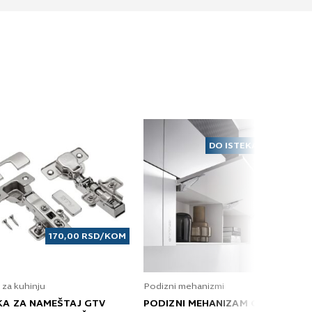
DO ISTEKA ZALIHA
170,00
RSD
/KOM
 za kuhinju
Podizni mehanizmi
KA ZA NAMEŠTAJ GTV
PODIZNI MEHANIZAM GRASS