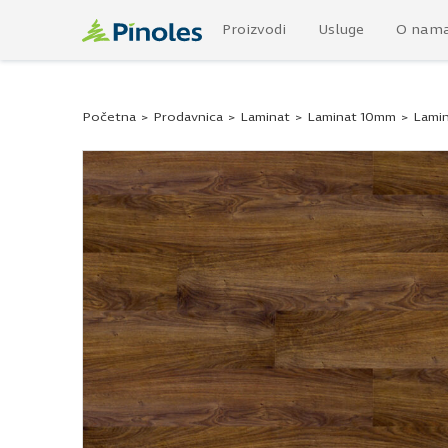
Proizvodi
Usluge
O nam
Početna
>
Prodavnica
>
Laminat
>
Laminat 10mm
>
Lamin