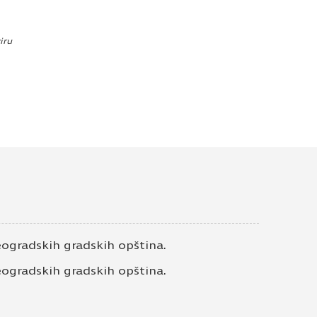
Laminatni pod effect
premium rosso PRK909
iru
Laminat
Laminatni pod grey
oak PRK203 8MM
Laminat
Laminat 12mm
atlantic12 NK K326
Laminat
gradskih gradskih opština.
Laminat 7mm hrast
woodwork EL2700
gradskih gradskih opština.