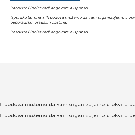
Pozovite Pinoles radi dogovora o isporuci
Isporuku laminatnih podova možemo da vam organizujemo u okv
beogradskih gradskih opština.
Pozovite Pinoles radi dogovora o isporuci
ih podova možemo da vam organizujemo u okviru beo
ih podova možemo da vam organizujemo u okviru beo