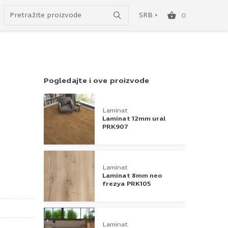
Uspešno ste dodali ovaj proizvod u vašu korpu.
do besplatne dostave!
SRB
0
SRB
ENG
Pogledajte i ove proizvode
Laminat
Laminat 12mm ural
PRK907
Laminat
Laminat 8mm neo
frezya PRK105
Laminat