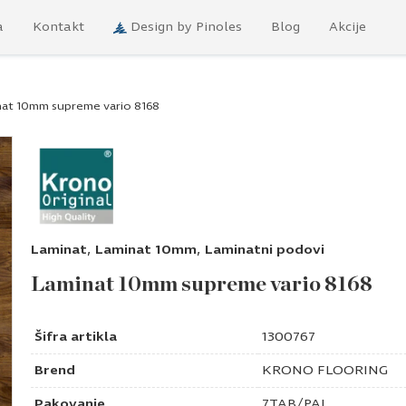
a
Kontakt
Design by Pinoles
Blog
Akcije
at 10mm supreme vario 8168
,
,
Laminat
Laminat 10mm
Laminatni podovi
Laminat 10mm supreme vario 8168
Šifra artikla
1300767
Brend
KRONO FLOORING
Pakovanje
7TAB/PAL