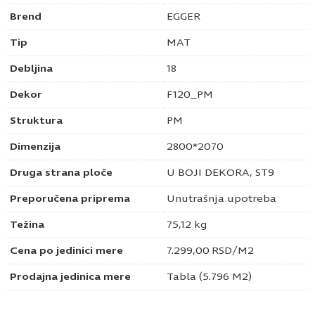
Brend
EGGER
Tip
MAT
Debljina
18
Dekor
F120_PM
Struktura
PM
Dimenzija
2800*2070
Druga strana ploče
U BOJI DEKORA, ST9
Preporučena priprema
Unutrašnja upotreba
Težina
75,12 kg
Cena po jedinici mere
7.299,00
RSD
/M2
Prodajna jedinica mere
Tabla (5.796 M2)