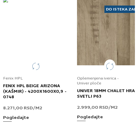
Prijavljujem se za vesti i obaveštenja putem
elektronske pošte.
DO ISTEKA ZAL
Pošaljite UPIT
Fenix HPL
Oplemenjena iverica -
Univer ploče
FENIX HPL BEIGE ARIZONA
UNIVER 18MM CHALET HRA
(KAŠMIR) - 4200X1600X0,9 -
SVETLI P63
0748
2.999,00
RSD
/M2
8.271,00
RSD
/M2
Pogledajte
Pogledajte