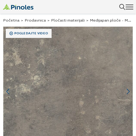
Početna
>
Prodavnica
>
Pločasti materijali
>
Medijapan ploče - MDF ploče
POGLEDAJTE VIDEO
Previous
Ne