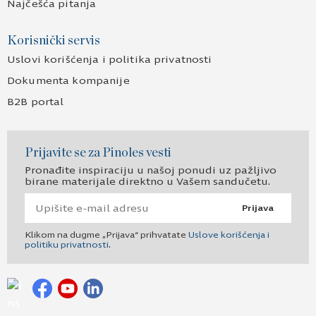
Najčešća pitanja
Korisnički servis
Uslovi korišćenja i politika privatnosti
Dokumenta kompanije
B2B portal
Prijavite se za Pinoles vesti
Pronađite inspiraciju u našoj ponudi uz pažljivo
birane materijale direktno u Vašem sandučetu.
Prijava
Klikom na dugme „Prijava“ prihvatate
Uslove korišćenja i
politiku privatnosti
.