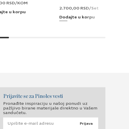
,00
RSD
/KOM
2.700,00
RSD
/Set
jte u korpu
Dodajte u korpu
Prijavite se za Pinoles vesti
Pronađite inspiraciju u našoj ponudi uz
pažljivo birane materijale direktno u Vašem
sandučetu.
Prijava