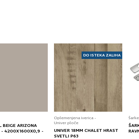
DO ISTEKA ZALIHA
Oplemenjena iverica -
Šarke
Univer ploče
L BEIGE ARIZONA
ŠAR
UNIVER 18MM CHALET HRAST
 - 4200X1600X0,9 -
RAV
SVETLI P63