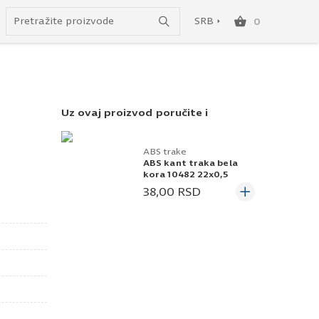
do besplatne dostave!
SRB
0
SRB
ENG
Uz ovaj proizvod poručite i
ABS trake
ABS kant traka bela
kora 10482 22x0,5
38,00
RSD