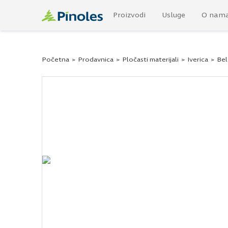
Proizvodi
Usluge
O nam
Početna
>
Prodavnica
>
Pločasti materijali
>
Iverica
>
Bel