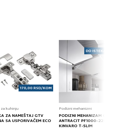
DO ISTEKA ZALIHA
170,00
RSD
/KOM
 za kuhinju
Podizni mehanizmi
KA ZA NAMEŠTAJ GTV
PODIZNI MEHANIZAM GRASS
NA SA USPORIVAČEM ECO
ANTRACIT PF1000-2250 T
KINVARO T-SLIM