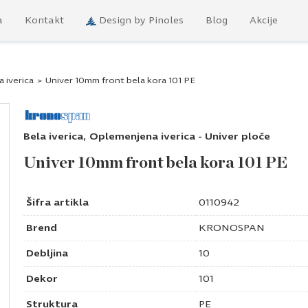
a
Kontakt
Design by Pinoles
Blog
Akcije
a iverica
>
Univer 10mm front bela kora 101 PE
,
Bela iverica
Oplemenjena iverica - Univer ploče
Univer 10mm front bela kora 101 PE
Šifra artikla
0110942
Brend
KRONOSPAN
Debljina
10
Dekor
101
Struktura
PE