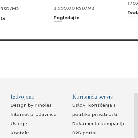
170
2.999,00
RSD
/M2
0
RSD
/M2
Doda
Pogledajte
jte
Izdvojeno
Korisnički servis
Design by Pinoles
Uslovi korišćenja i
Internet prodavnica
politika privatnosti
Usluge
Dokumenta kompanije
Kontakt
B2B portal