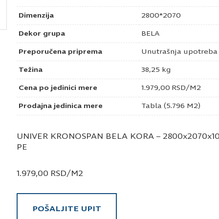
Dimenzija
2800*2070
Dekor grupa
BELA
Preporučena priprema
Unutrašnja upotreba
Težina
38,25 kg
Cena po jedinici mere
1.979,00
RSD
/M2
Prodajna jedinica mere
Tabla (5.796 M2)
UNIVER KRONOSPAN BELA KORA – 2800x2070x10 
PE
1.979,00
RSD
/M2
POŠALJITE UPIT