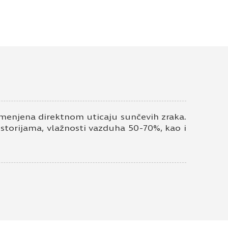
ela kora 101 PE
ontakt telefon
enjena direktnom uticaju sunčevih zraka.
ostorijama, vlažnosti vazduha 50-70%, kao i
ivatnosti
*
em elektronske pošte.