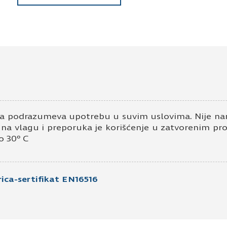
Pošaljite upit za Univer 10mm front b
Ime i prezime
Kontakt e-pošta
K
a podrazumeva upotrebu u suvim uslovima. Nije nam
v na vlagu i preporuka je korišćenje u zatvorenim pr
o 30º C
ica-sertifikat EN16516
Prihvatam
Uslove korišćenja i Politiku pr
Prijavljujem se za vesti i obaveštenja put
Pošaljite UPIT