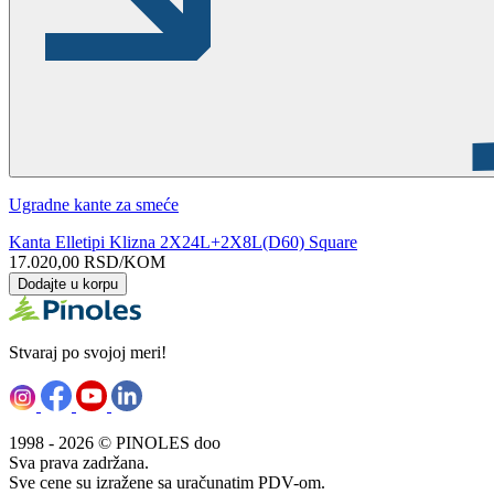
Ugradne kante za smeće
Kanta Elletipi Klizna 2X24L+2X8L(D60) Square
17.020,00
RSD
/KOM
Dodajte u korpu
Stvaraj po svojoj meri!
1998 - 2026 © PINOLES doo
Sva prava zadržana.
Sve cene su izražene sa uračunatim PDV-om.