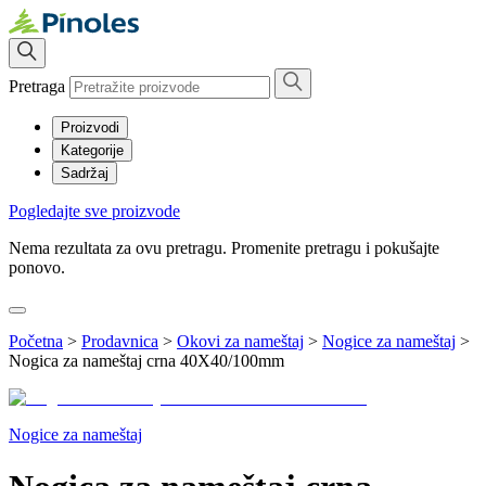
Pretraga
Proizvodi
Kategorije
Sadržaj
Pogledajte sve proizvode
Nema rezultata za ovu pretragu. Promenite pretragu i pokušajte
ponovo.
Početna
>
Prodavnica
>
Okovi za nameštaj
>
Nogice za nameštaj
>
Nogica za nameštaj crna 40X40/100mm
Nogice za nameštaj