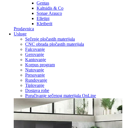
Gentas
Kaltsidis & Co
Sonae Arauco
Elletipi
Kleiberit
Prodavnica
Usluge
Sečenje pločastih materijala
CNC obrada pločastih materijala
Falcovanje
Gerovanje
Kantovanje
Korpus program
Nutovanje
Presovanje
Rundovanje
Tiplovanje
Dostava robe
Poručivanje sečenog materijala OnLine