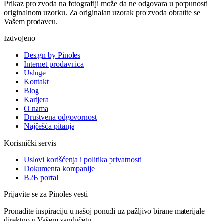
Prikaz proizvoda na fotografiji može da ne odgovara u potpunosti
originalnom uzorku. Za originalan uzorak proizvoda obratite se
Vašem prodavcu.
Izdvojeno
Design by Pinoles
Internet prodavnica
Usluge
Kontakt
Blog
Karijera
O nama
Društvena odgovornost
Najčešća pitanja
Korisnički servis
Uslovi korišćenja i politika privatnosti
Dokumenta kompanije
B2B portal
Prijavite se za Pinoles vesti
Pronađite inspiraciju u našoj ponudi uz pažljivo birane materijale
direktno u Vašem sandučetu.