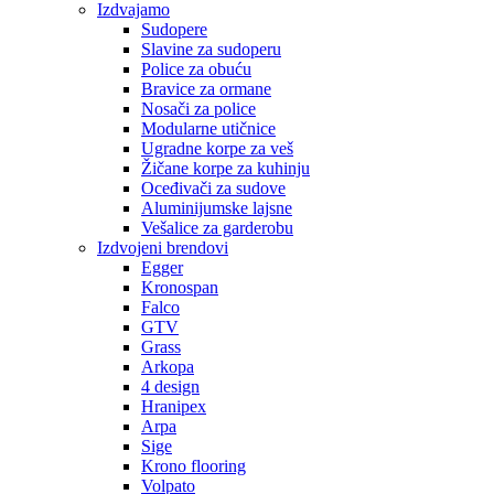
Izdvajamo
Sudopere
Slavine za sudoperu
Police za obuću
Bravice za ormane
Nosači za police
Modularne utičnice
Ugradne korpe za veš
Žičane korpe za kuhinju
Oceđivači za sudove
Aluminijumske lajsne
Vešalice za garderobu
Izdvojeni brendovi
Egger
Kronospan
Falco
GTV
Grass
Arkopa
4 design
Hranipex
Arpa
Sige
Krono flooring
Volpato