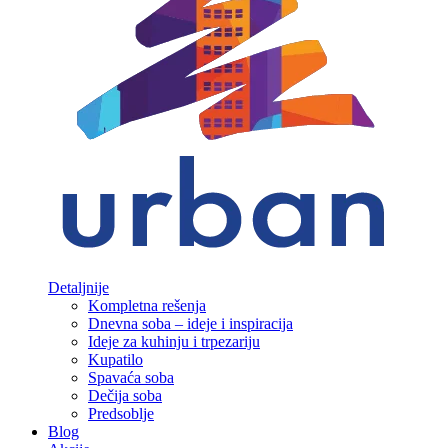
Detaljnije
Kompletna rešenja
Dnevna soba – ideje i inspiracija
Ideje za kuhinju i trpezariju
Kupatilo
Spavaća soba
Dečija soba
Predsoblje
Blog