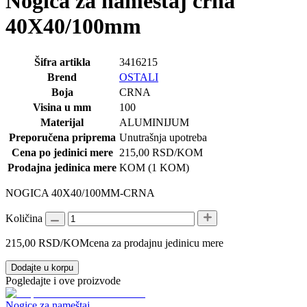
Nogica za nameštaj crna
40X40/100mm
Šifra artikla
3416215
Brend
OSTALI
Boja
CRNA
Visina u mm
100
Materijal
ALUMINIJUM
Preporučena priprema
Unutrašnja upotreba
Cena po jedinici mere
215,00
RSD
/KOM
Prodajna jedinica mere
KOM (1 KOM)
NOGICA 40X40/100MM-CRNA
Količina
215,00
RSD
/KOM
cena za prodajnu jedinicu mere
Dodajte u korpu
Pogledajte i ove proizvode
Nogice za nameštaj