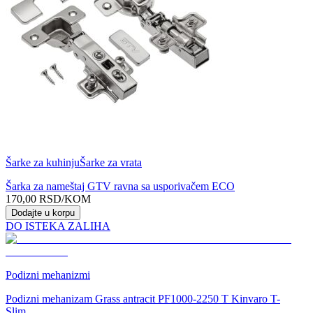
Šarke za kuhinju
Šarke za vrata
Šarka za nameštaj GTV ravna sa usporivačem ECO
170,00
RSD
/KOM
Dodajte u korpu
DO ISTEKA ZALIHA
Podizni mehanizmi
Podizni mehanizam Grass antracit PF1000-2250 T Kinvaro T-
Slim