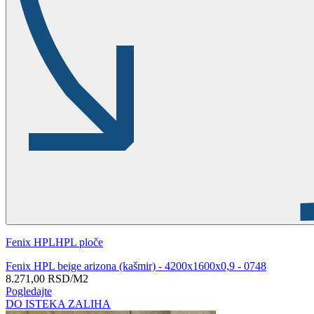
Fenix HPL
HPL ploče
Fenix HPL beige arizona (kašmir) - 4200x1600x0,9 - 0748
8.271,00
RSD
/M2
Pogledajte
DO ISTEKA ZALIHA