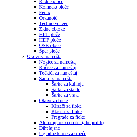
Radne ploče
Kompakt ploče
Fenix
Organoid
Techno veneer
Zidne obloge
HPL ploče
HDF ploče
OSB ploče
Šper ploče
Okovi za nameštaj
Nogice za nameštaj
Ručice za nameštaj
Točkići za nameštaj
Šarke za nameštaj
Šarke za kuhinju
Šarke za staklo
Šarke za vrata
Okovi za fioke
Klizači za fioke
Klaseri za fioke
Pregrade za fioke
Aluminijumski profili (alu profili)
Diht lajsne
Ugradne kante za smeće