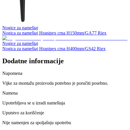
Nogice za nameštaj
Nogica za nameštaj Hranipex crna H150mm/GA77 Riex
Nogice za nameštaj
Nogica za nameštaj Hranipex crna H400mm/GS42 Riex
Dodatne informacije
Napomena
Vijke za montažu proizvoda potrebno je poručiti posebno.
Namena
Upotrebljava se u izradi nameštaja
Uputstvo za korišćenje
Nije namenjen za spoljašnju upotrebu