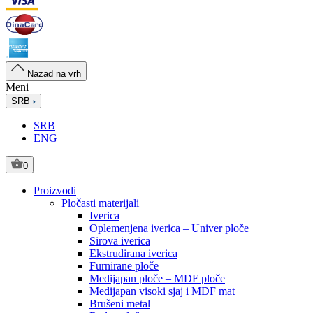
Nazad na vrh
Meni
SRB
SRB
ENG
0
Proizvodi
Pločasti materijali
Iverica
Oplemenjena iverica – Univer ploče
Sirova iverica
Ekstrudirana iverica
Furnirane ploče
Medijapan ploče – MDF ploče
Medijapan visoki sjaj i MDF mat
Brušeni metal