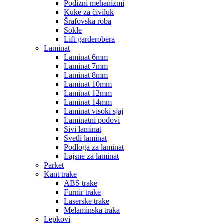
Podizni mehanizmi
Kuke za čiviluk
Šrafovska roba
Sokle
Lift garderobera
Laminat
Laminat 6mm
Laminat 7mm
Laminat 8mm
Laminat 10mm
Laminat 12mm
Laminat 14mm
Laminat visoki sjaj
Laminatni podovi
Sivi laminat
Svetli laminat
Podloga za laminat
Lajsne za laminat
Parket
Kant trake
ABS trake
Furnir trake
Laserske trake
Melaminska traka
Lepkovi