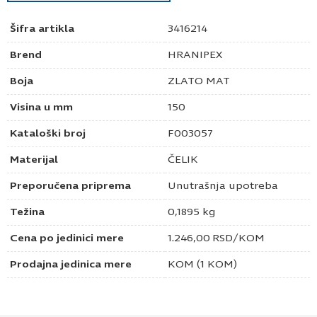
Šifra artikla
3416214
Brend
HRANIPEX
Boja
ZLATO MAT
Visina u mm
150
Kataloški broj
F003057
Materijal
ČELIK
Preporučena priprema
Unutrašnja upotreba
Težina
0,1895 kg
Cena po jedinici mere
1.246,00
RSD
/KOM
Prodajna jedinica mere
KOM (1 KOM)