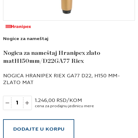
Nogice za nameštaj
Nogica za nameštaj Hranipex zlato
matH150mm/D22GA77 Riex
NOGICA HRANIPEX RIEX GA77 D22, H150 MM-
ZLATO MAT
Količina
1.246,00
RSD
/KOM
cena za prodajnu jedinicu mere
DODAJTE U KORPU