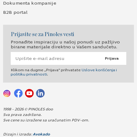
Dokumenta kompanije
B2B portal
Prijavite se za Pinoles vesti
Pronađite inspiraciju u našoj ponudi uz pažljivo
birane materijale direktno u Vašem sandučetu.
Prijava
Klikom na dugme „Prijava“ prihvatate
Uslove korišćenja i
politiku privatnosti
.
1998 - 2026 © PINOLES doo
Sva prava zadržana.
Sve cene su izražene sa uračunatim PDV-om.
Dizajn i izrada:
Avokado