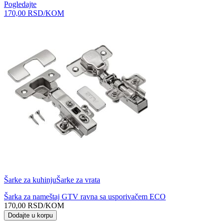
Pogledajte
170,00
RSD
/KOM
Šarke za kuhinju
Šarke za vrata
Šarka za nameštaj GTV ravna sa usporivačem ECO
170,00
RSD
/KOM
Dodajte u korpu