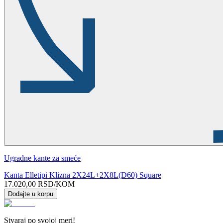
Ugradne kante za smeće
Kanta Elletipi Klizna 2X24L+2X8L(D60) Square
17.020,00
RSD
/KOM
Dodajte u korpu
Stvaraj po svojoj meri!