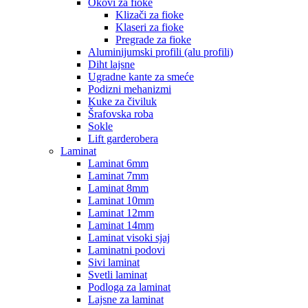
Okovi za fioke
Klizači za fioke
Klaseri za fioke
Pregrade za fioke
Aluminijumski profili (alu profili)
Diht lajsne
Ugradne kante za smeće
Podizni mehanizmi
Kuke za čiviluk
Šrafovska roba
Sokle
Lift garderobera
Laminat
Laminat 6mm
Laminat 7mm
Laminat 8mm
Laminat 10mm
Laminat 12mm
Laminat 14mm
Laminat visoki sjaj
Laminatni podovi
Sivi laminat
Svetli laminat
Podloga za laminat
Lajsne za laminat