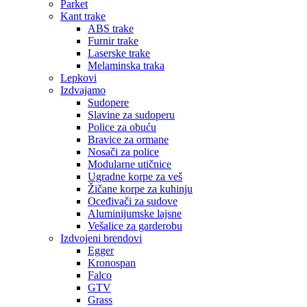
Parket
Kant trake
ABS trake
Furnir trake
Laserske trake
Melaminska traka
Lepkovi
Izdvajamo
Sudopere
Slavine za sudoperu
Police za obuću
Bravice za ormane
Nosači za police
Modularne utičnice
Ugradne korpe za veš
Žičane korpe za kuhinju
Oceđivači za sudove
Aluminijumske lajsne
Vešalice za garderobu
Izdvojeni brendovi
Egger
Kronospan
Falco
GTV
Grass