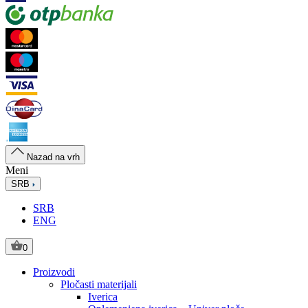
Nazad na vrh
Meni
SRB
SRB
ENG
0
Proizvodi
Pločasti materijali
Iverica