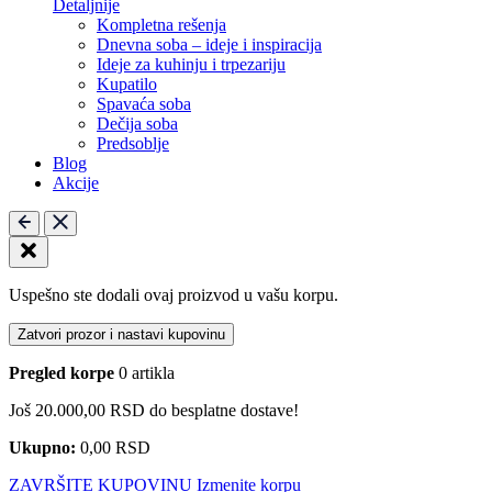
Detaljnije
Kompletna rešenja
Dnevna soba – ideje i inspiracija
Ideje za kuhinju i trpezariju
Kupatilo
Spavaća soba
Dečija soba
Predsoblje
Blog
Akcije
Uspešno ste dodali ovaj proizvod u vašu korpu.
Zatvori prozor i nastavi kupovinu
Pregled korpe
0 artikla
Još
20.000,00
RSD
do besplatne dostave!
Ukupno:
0,00
RSD
ZAVRŠITE KUPOVINU
Izmenite korpu