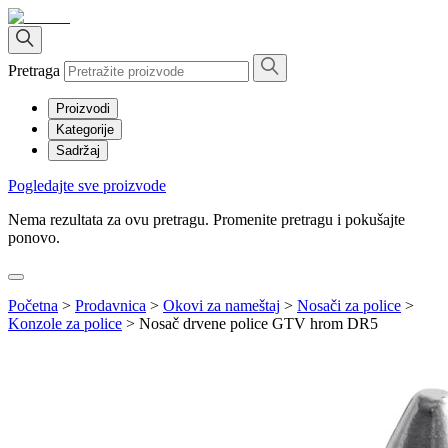
Pretraga
Proizvodi
Kategorije
Sadržaj
Pogledajte sve proizvode
Nema rezultata za ovu pretragu. Promenite pretragu i pokušajte
ponovo.
Početna
>
Prodavnica
>
Okovi za nameštaj
>
Nosači za police
>
Konzole za police
>
Nosač drvene police GTV hrom DR5