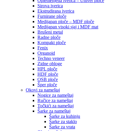
Oplemenjena iverica – Univer ploče
Sirova iverica
Ekstrudirana iverica
Furnirane ploče
Medijapan ploče – MDF ploče
Medijapan visoki sjaj i MDF mat
Brušeni metal
Radne ploče
Kompakt ploče
Fenix
Organoid
Techno veneer
Zidne obloge
HPL ploče
HDF ploče
OSB ploče
Šper ploče
Okovi za nameštaj
Nogice za nameštaj
Ručice za nameštaj
Točkići za nameštaj
Šarke za nameštaj
Šarke za kuhinju
Šarke za staklo
Šarke za vrata