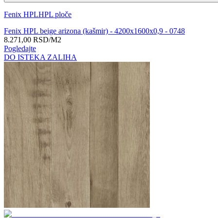
Fenix HPL
HPL ploče
Fenix HPL beige arizona (kašmir) - 4200x1600x0,9 - 0748
8.271,00
RSD
/M2
Pogledajte
DO ISTEKA ZALIHA