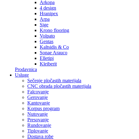
Arkopa
4 design
Hranipex
Arpa
Sige
Krono flooring
Volpato
Gentas
Kaltsidis & Co
Sonae Arauco
Elletipi
Kleiberit
Prodavnica
Usluge
Sečenje pločastih materijala
CNC obrada pločastih materijala
Falcovanje
Gerovanje
Kantovanje
Korpus program
Nutovanje
Presovanje
Rundovanje
Tiplovanje
Dostava robe