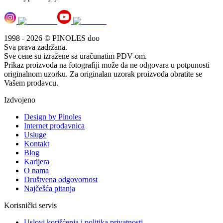
1998 - 2026 © PINOLES doo
Sva prava zadržana.
Sve cene su izražene sa uračunatim PDV-om.
Prikaz proizvoda na fotografiji može da ne odgovara u potpunosti
originalnom uzorku. Za originalan uzorak proizvoda obratite se
Vašem prodavcu.
Izdvojeno
Design by Pinoles
Internet prodavnica
Usluge
Kontakt
Blog
Karijera
O nama
Društvena odgovornost
Najčešća pitanja
Korisnički servis
Uslovi korišćenja i politika privatnosti