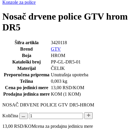
Konzole za police
Nosač drvene police GTV hrom
DR5
Šifra artikla
3420118
Brend
GTV
Boja
HROM
Kataloški broj
PP-GL-DR5-01
Materijal
ČELIK
Preporučena priprema
Unutrašnja upotreba
Težina
0,003 kg
Cena po jedinici mere
13,00
RSD
/KOM
Prodajna jedinica mere
KOM (1 KOM)
NOSAČ DRVENE POLICE GTV DR5-HROM
Količina
13,00
RSD
/KOM
cena za prodajnu jedinicu mere