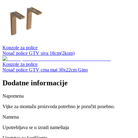
Konzole za police
Nosač police GTV siva 18cm(2kom)
Konzole za police
Nosač police GTV crna mat 30x22cm Gino
Dodatne informacije
Napomena
Vijke za montažu proizvoda potrebno je poručiti posebno.
Namena
Upotrebljava se u izradi nameštaja
Uputstvo za korišćenje