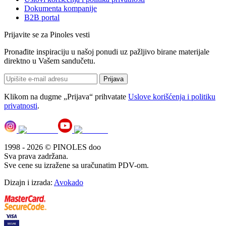
Dokumenta kompanije
B2B portal
Prijavite se za Pinoles vesti
Pronađite inspiraciju u našoj ponudi uz pažljivo birane materijale
direktno u Vašem sandučetu.
Prijava
Klikom na dugme „Prijava“ prihvatate
Uslove korišćenja i politiku
privatnosti
.
1998 - 2026 © PINOLES doo
Sva prava zadržana.
Sve cene su izražene sa uračunatim PDV-om.
Dizajn i izrada:
Avokado