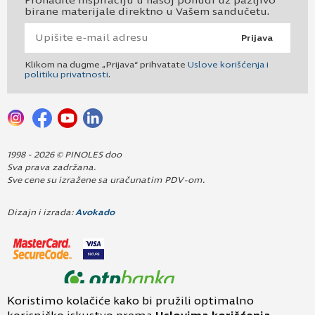
Pronađite inspiraciju u našoj ponudi uz pažljivo
birane materijale direktno u Vašem sandučetu.
Prijava
Klikom na dugme „Prijava“ prihvatate
Uslove korišćenja i
politiku privatnosti
.
1998 - 2026 © PINOLES doo
Sva prava zadržana.
Sve cene su izražene sa uračunatim PDV-om.
Dizajn i izrada:
Avokado
Koristimo kolačiće kako bi pružili optimalno