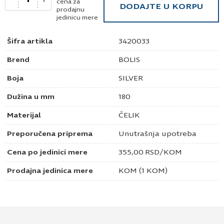
cena za
DODAJTE U KORPU
prodajnu
jedinicu mere
Šifra artikla
3420033
Brend
BOLIS
Boja
SILVER
Dužina u mm
180
Materijal
ČELIK
Preporučena priprema
Unutrašnja upotreba
Cena po jedinici mere
355,00
RSD
/KOM
Prodajna jedinica mere
KOM (1 KOM)