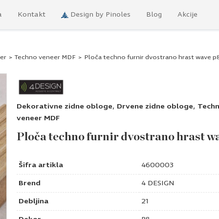
a
Kontakt
Design by Pinoles
Blog
Akcije
er
>
Techno veneer MDF
>
Ploča techno furnir dvostrano hrast wave p
,
,
Dekorativne zidne obloge
Drvene zidne obloge
Tech
veneer MDF
Ploča techno furnir dvostrano hrast w
Šifra artikla
4600003
Brend
4 DESIGN
Debljina
21