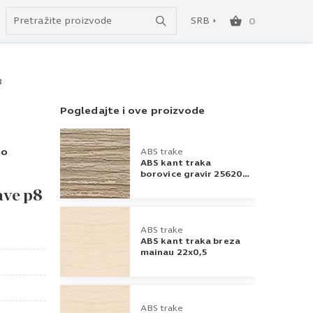
Uspešno ste dodali ovaj proizvod u vašu korpu.
do besplatne dostave!
SRB
0
SRB
8
ENG
Pogledajte i ove proizvode
no
ABS trake
ABS kant traka
borovice gravir 25620
42x1
ave p8
ABS trake
ABS kant traka breza
mainau 22x0,5
ABS trake