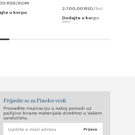
,00
RSD
/KOM
2.700,00
RSD
/Set
jte u korpu
Dodajte u korpu
Prijavite se za Pinoles vesti
Pronađite inspiraciju u našoj ponudi uz
pažljivo birane materijale direktno u Vašem
sandučetu.
Prijava