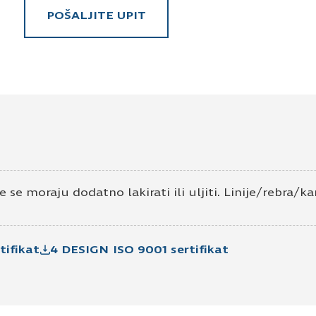
POŠALJITE UPIT
Pošaljite upit za Ploča techno furnir 
Ime i prezime
Kontakt e-pošta
K
 se moraju dodatno lakirati ili uljiti. Linije/rebra/k
tifikat
4 DESIGN ISO 9001 sertifikat
Prihvatam
Uslove korišćenja i Politiku pr
Prijavljujem se za vesti i obaveštenja put