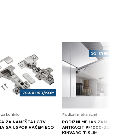
DO ISTEKA ZALIHA
170,00
RSD
/KOM
 za kuhinju
Podizni mehanizmi
KA ZA NAMEŠTAJ GTV
PODIZNI MEHANIZAM GRASS
NA SA USPORIVAČEM ECO
ANTRACIT PF1000-2250 T
KINVARO T-SLIM