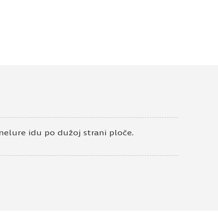
dvostrano hrast wave p8
ontakt telefon
anelure idu po dužoj strani ploče.
ivatnosti
*
em elektronske pošte.