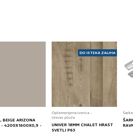
Pošaljite UPIT
DO ISTEKA ZALIHA
Oplemenjena iverica -
Šarke
Univer ploče
L BEIGE ARIZONA
ŠAR
UNIVER 18MM CHALET HRAST
 - 4200X1600X0,9 -
RAV
SVETLI P63