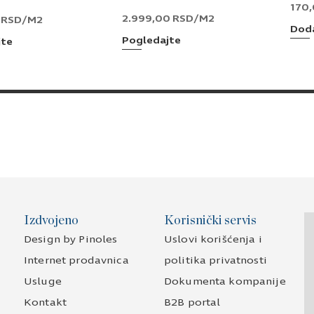
170
2.999,00
RSD
/M2
0
RSD
/M2
Doda
Pogledajte
jte
Izdvojeno
Korisnički servis
Design by Pinoles
Uslovi korišćenja i
Internet prodavnica
politika privatnosti
Usluge
Dokumenta kompanije
Kontakt
B2B portal