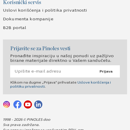
Korisnički servis
Uslovi korišćenja i politika privatnosti
Dokumenta kompanije
B2B portal
Prijavite se za Pinoles vesti
Pronađite inspiraciju u našoj ponudi uz pažljivo
birane materijale direktno u Vašem sandučetu.
Prijava
Klikom na dugme „Prijava“ prihvatate
Uslove korišćenja i
politiku privatnosti
.
1998 - 2026 © PINOLES doo
Sva prava zadržana.
Sve cene su izražene sa uračunatim PDV-om.