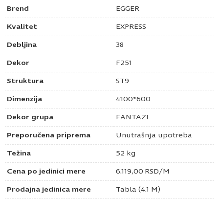
Brend
EGGER
Kvalitet
EXPRESS
Debljina
38
Dekor
F251
Struktura
ST9
Dimenzija
4100*600
Dekor grupa
FANTAZI
Preporučena priprema
Unutrašnja upotreba
Težina
52 kg
Cena po jedinici mere
6.119,00
RSD
/M
Prodajna jedinica mere
Tabla (4.1 M)