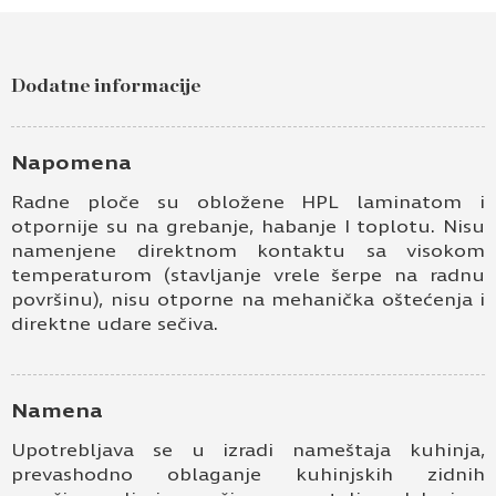
Pošaljite upit za Radna ploča 38mm taupe
gavi kamen F251 ST9
Dodatne informacije
Ime i prezime
Kontakt e-pošta
Napomena
Radne ploče su obložene HPL laminatom i
Kontakt telefon
otpornije su na grebanje, habanje I toplotu. Nisu
namenjene direktnom kontaktu sa visokom
temperaturom (stavljanje vrele šerpe na radnu
površinu), nisu otporne na mehanička oštećenja i
direktne udare sečiva.
Namena
Prihvatam
Uslove korišćenja i Politiku
Upotrebljava se u izradi nameštaja kuhinja,
privatnosti
*
prevashodno oblaganje kuhinjskih zidnih