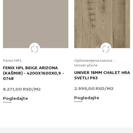
Fenix HPL
Oplemenjena iverica -
Univer ploče
FENIX HPL BEIGE ARIZONA
UNIVER 18MM CHALET HRA
(KAŠMIR) - 4200X1600X0,9 -
SVETLI P63
0748
2.999,00
RSD
/M2
8.271,00
RSD
/M2
Pogledajte
Pogledajte