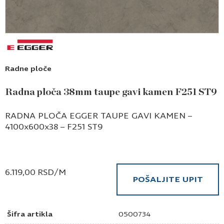
Radne ploče
Radna ploča 38mm taupe gavi kamen F251 ST9
RADNA PLOČA EGGER TAUPE GAVI KAMEN –
4100x600x38 – F251 ST9
6.119,00
RSD
/M
POŠALJITE UPIT
Šifra artikla
0500734