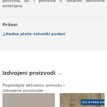
površina, ali i površina u ostalim delovima
Prijavljujem se za vesti i obaveštenja putem
elektronske pošte.
enterijera.
Pošaljite UPIT
Prilozi
Radne ploče-tehnički podaci
Izdvojeni proizvodi →
Pogledajte aktuelnu ponudu i
izdvojene proizvode.
DO ISTEKA ZAL