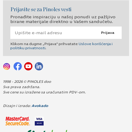
Prijavite se za Pinoles vesti
Pronađite inspiraciju u našoj ponudi uz pažljivo
birane materijale direktno u Vašem sandučetu.
Prijava
Klikom na dugme „Prijava“ prihvatate
Uslove korišćenja i
politiku privatnosti
.
1998 - 2026 © PINOLES doo
Sva prava zadržana.
Sve cene su izražene sa uračunatim PDV-om.
Dizajn i izrada:
Avokado