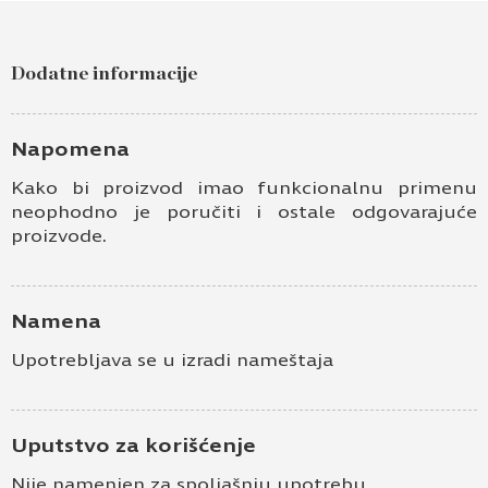
Dodatne informacije
Napomena
Kako bi proizvod imao funkcionalnu primenu
neophodno je poručiti i ostale odgovarajuće
proizvode.
Namena
Upotrebljava se u izradi nameštaja
Uputstvo za korišćenje
Nije namenjen za spoljašnju upotrebu