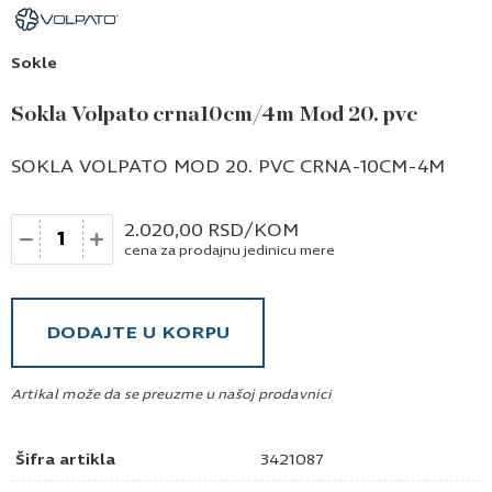
Sokle
Sokla Volpato crna10cm/4m Mod 20. pvc
SOKLA VOLPATO MOD 20. PVC CRNA-10CM-4M
Količina
2.020,00
RSD
/KOM
cena za prodajnu jedinicu mere
DODAJTE U KORPU
Artikal može da se preuzme u našoj prodavnici
Šifra artikla
3421087