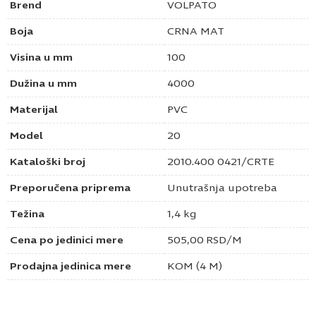
Brend
VOLPATO
Boja
CRNA MAT
Visina u mm
100
Dužina u mm
4000
Materijal
PVC
Model
20
Kataloški broj
2010.400 0421/CRTE
Preporučena priprema
Unutrašnja upotreba
Težina
1,4 kg
Cena po jedinici mere
505,00
RSD
/M
Prodajna jedinica mere
KOM (4 M)