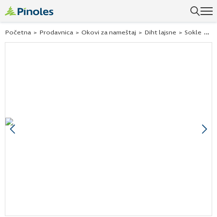
Početna
>
Prodavnica
>
Okovi za nameštaj
>
Diht lajsne
>
Sokle
>
So
Previous
Ne