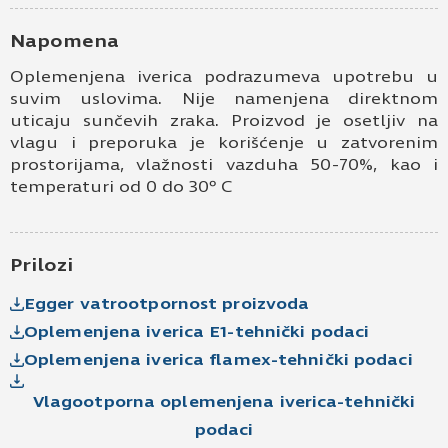
Kontakt e-pošta
Napomena
Oplemenjena iverica podrazumeva upotrebu u
Kontakt telefon
suvim uslovima. Nije namenjena direktnom
uticaju sunčevih zraka. Proizvod je osetljiv na
vlagu i preporuka je korišćenje u zatvorenim
prostorijama, vlažnosti vazduha 50-70%, kao i
temperaturi od 0 do 30º C
Prilozi
Prihvatam
Uslove korišćenja i Politiku
Egger vatrootpornost proizvoda
privatnosti
*
Oplemenjena iverica E1-tehnički podaci
Prijavljujem se za vesti i obaveštenja putem
Oplemenjena iverica flamex-tehnički podaci
elektronske pošte.
Pošaljite UPIT
Vlagootporna oplemenjena iverica-tehnički
podaci