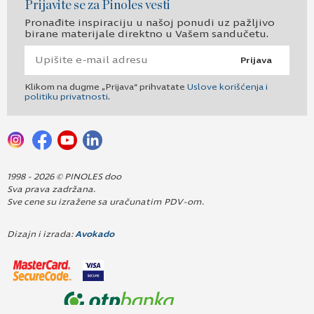
Prijavite se za Pinoles vesti
Pronađite inspiraciju u našoj ponudi uz pažljivo
birane materijale direktno u Vašem sandučetu.
Prijava
Klikom na dugme „Prijava“ prihvatate
Uslove korišćenja i
politiku privatnosti
.
1998 - 2026 © PINOLES doo
Sva prava zadržana.
Sve cene su izražene sa uračunatim PDV-om.
Dizajn i izrada:
Avokado