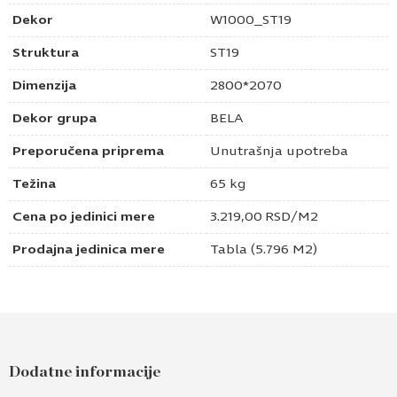
Dekor
W1000_ST19
Struktura
ST19
Dimenzija
2800*2070
Dekor grupa
BELA
Preporučena priprema
Unutrašnja upotreba
Težina
65 kg
Cena po jedinici mere
3.219,00
RSD
/M2
Prodajna jedinica mere
Tabla (5.796 M2)
Pošaljite upit za Univer 18mm premium bela
W1000 ST19
Dodatne informacije
Ime i prezime