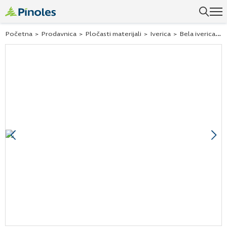
Početna
>
Prodavnica
>
Pločasti materijali
>
Iverica
>
Bela iverica
>
Previous
Ne