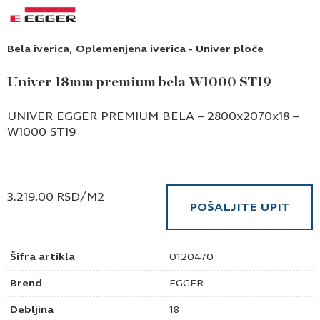
,
Bela iverica
Oplemenjena iverica - Univer ploče
Univer 18mm premium bela W1000 ST19
UNIVER EGGER PREMIUM BELA – 2800x2070x18 –
W1000 ST19
3.219,00
RSD
/M2
POŠALJITE UPIT
Šifra artikla
0120470
Brend
EGGER
Debljina
18