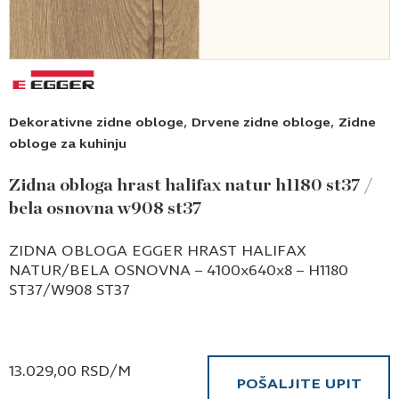
,
,
Dekorativne zidne obloge
Drvene zidne obloge
Zidne
obloge za kuhinju
Zidna obloga hrast halifax natur h1180 st37 /
bela osnovna w908 st37
ZIDNA OBLOGA EGGER HRAST HALIFAX
NATUR/BELA OSNOVNA – 4100x640x8 – H1180
ST37/W908 ST37
13.029,00
RSD
/M
POŠALJITE UPIT