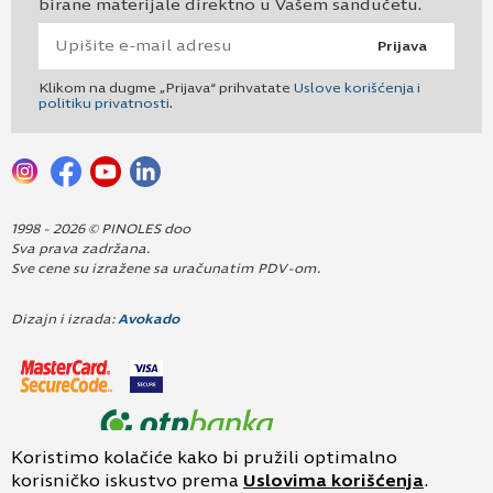
birane materijale direktno u Vašem sandučetu.
Prijava
Klikom na dugme „Prijava“ prihvatate
Uslove korišćenja i
politiku privatnosti
.
1998 - 2026 © PINOLES doo
Sva prava zadržana.
Sve cene su izražene sa uračunatim PDV-om.
Dizajn i izrada:
Avokado
Koristimo kolačiće kako bi pružili optimalno
korisničko iskustvo prema
Uslovima korišćenja
.