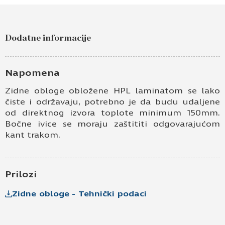
Pošaljite upit za Zidna obloga hrast halifax
natur h1180 st37 / bela osnovna w908 st37
Dodatne informacije
Ime i prezime
Kontakt e-pošta
Napomena
Zidne obloge obložene HPL laminatom se lako
Kontakt telefon
čiste i održavaju, potrebno je da budu udaljene
od direktnog izvora toplote minimum 150mm.
Bočne ivice se moraju zaštititi odgovarajućom
kant trakom.
Prilozi
Zidne obloge - Tehnički podaci
Prihvatam
Uslove korišćenja i Politiku
privatnosti
*