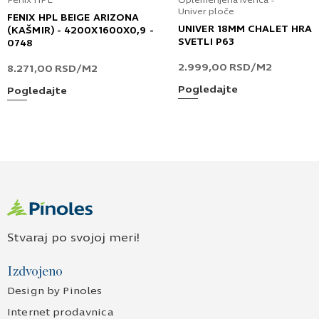
Fenix HPL
Oplemenjena iverica -
Univer ploče
FENIX HPL BEIGE ARIZONA
UNIVER 18MM CHALET HRA
(KAŠMIR) - 4200X1600X0,9 -
SVETLI P63
0748
2.999,00
RSD
/M2
8.271,00
RSD
/M2
Pogledajte
Pogledajte
Stvaraj po svojoj meri!
Izdvojeno
Design by Pinoles
Internet prodavnica