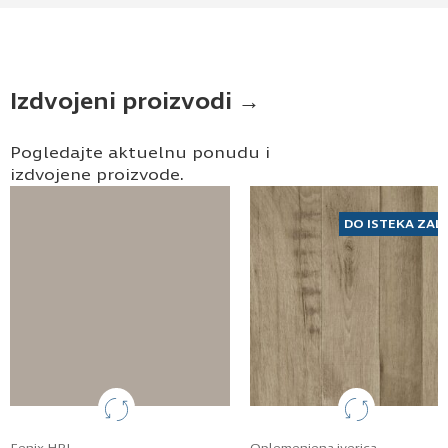
Prijavljujem se za vesti i obaveštenja putem
elektronske pošte.
Pošaljite UPIT
Izdvojeni proizvodi →
Pogledajte aktuelnu ponudu i
izdvojene proizvode.
DO ISTEKA ZAL