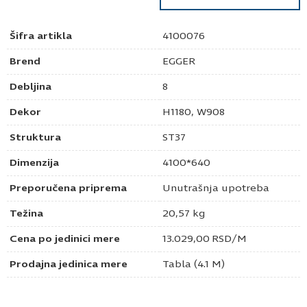
Šifra artikla
4100076
Brend
EGGER
Debljina
8
Dekor
H1180, W908
Struktura
ST37
Dimenzija
4100*640
Preporučena priprema
Unutrašnja upotreba
Težina
20,57 kg
Cena po jedinici mere
13.029,00
RSD
/M
Prodajna jedinica mere
Tabla (4.1 M)