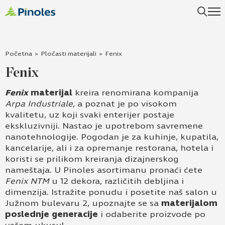
Uspešno ste dodali ovaj proizvod u vašu korpu.
Početna
>
Pločasti materijali
>
Fenix
Fenix
Fenix
materijal
kreira renomirana kompanija
Arpa Industriale
, a poznat je po visokom
kvalitetu, uz koji svaki enterijer postaje
ekskluzivniji. Nastao je upotrebom savremene
nanotehnologije. Pogodan je za kuhinje, kupatila,
kancelarije, ali i za opremanje restorana, hotela i
koristi se prilikom kreiranja dizajnerskog
nameštaja. U Pinoles asortimanu pronaći ćete
Fenix NTM
u 12 dekora, različitih debljina i
dimenzija. Istražite ponudu i posetite naš salon u
Južnom bulevaru 2, upoznajte se sa
materijalom
poslednje generacije
i odaberite proizvode po