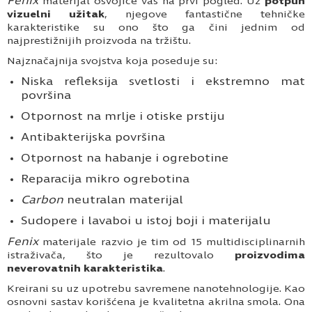
Fenix
materijal osvojiće vas na prvi pogled. Uz
potpun
vizuelni užitak
, njegove fantastične tehničke
karakteristike
su ono što ga čini jednim od
najprestižnijih proizvoda na tržištu.
Najznačajnija svojstva koja
poseduje su:
Niska refleksija svetlosti i ekstremno mat
površina
Otpornost na mrlje i otiske prstiju
Antibakterijska površina
Otpornost na habanje i ogrebotine
Reparacija mikro ogrebotina
Carbon
neutralan materijal
Sudopere i lavaboi u istoj boji i materijalu
Fenix
materijale razvio je tim od 15 multidisciplinarnih
istraživača, što je rezultovalo
proizvodima
neverovatnih karakteristika
.
Kreirani su uz upotrebu savremene nanotehnologije. Kao
osnovni sastav korišćena je kvalitetna akrilna smola. Ona