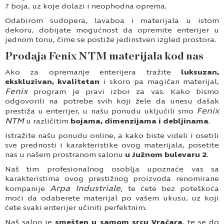
7 boja, uz koje dolazi i neophodna oprema.
Odabirom sudopera, lavaboa i materijala u istom
dekoru, dobijate mogućnost da opremite enterijer u
jednom tonu, čime se postiže jedinstven izgled prostora.
Prodaja Fenix NTM materijala kod nas
Ako za opremanje enterijera tražite
luksuzan,
ekskluzivan, kvalitetan
i skoro pa magičan materijal,
Fenix
program je pravi izbor za vas. Kako bismo
odgovorili na potrebe svih koji žele da unesu dašak
Fenix
prestiža u enterijer, u našu ponudu uključili smo
NTM
u različitim
bojama, dimenzijama i debljinama
.
Istražite našu ponudu online, a kako biste videli i osetili
sve prednosti i karakteristike ovog materijala, posetite
nas u našem prostranom salonu
u Južnom bulevaru 2
.
Naš tim profesionalnog osoblja upoznaće vas sa
karakteristima ovog prestižnog proizvoda renomirane
Arpa Industriale,
kompanije
te ćete bez poteškoća
moći da odaberete materijal po vašem ukusu, uz koji
ćete svaki enterijer učiniti perfektnim.
Naš salon je
smešten u samom srcu Vračara
, te se do