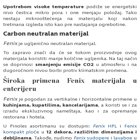
Upotrebom visoke temperature
podiže se energetski
nivo čestica mikro pora i one menjaju položaj. Tako
nestaju mikrooštećenja na materijalu koji nakon
tretmana izgleda isto kao pre nastajanja ogrebotine.
Carbon neutralan materijal
Fenix
je ugljenično neutralan materijal.
To zapravo znači da će se tokom proizvodnje ovog
materijala koristiti manje količine ugljenika. Na taj način
se doprinosi
smanjenju emisije CO
2
u atmosferu i na
dugoročnom nivou borbi protiv klimatskim promena.
Široka primena Fenix materijala u
enterijeru
Fenix
je pogodan za vertikalne i horizontalne primene u
kuhinjama, kupatilima, kancelarijama
, a koristi se i za
izradu ekskluzivnog nameštaja, kao i za opremanje
restorana i hotela.
U Pinoles asortimanu su dostupni:
Fenix
HPL
i
Fenix
kompakt ploče
u
12 dekora, različitim dimenzijama i
debljinama
. Takođe, nudimo
Fenix
sudopere
i
lavaboe
u