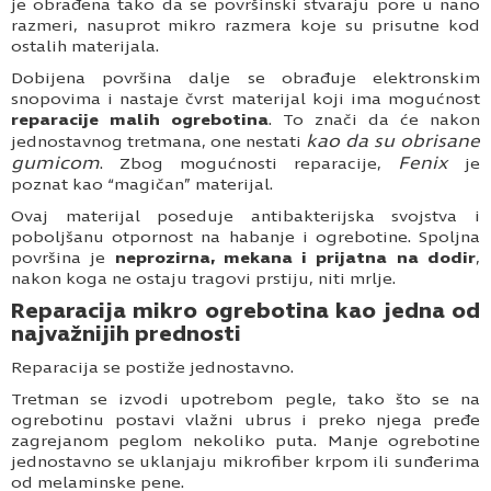
je obrađena tako da se površinski stvaraju pore u nano
razmeri, nasuprot mikro razmera koje su prisutne kod
ostalih materijala.
Dobijena površina dalje se obrađuje elektronskim
snopovima i nastaje čvrst materijal koji ima mogućnost
reparacije malih ogrebotina
. To znači da će nakon
kao da su obrisane
jednostavnog tretmana, one nestati
gumicom
Fenix
. Zbog mogućnosti reparacije,
je
poznat kao “magičan” materijal.
Ovaj materijal poseduje antibakterijska svojstva i
poboljšanu otpornost na habanje i ogrebotine. Spoljna
površina je
neprozirna, mekana i prijatna na dodir
,
nakon koga ne ostaju tragovi prstiju, niti mrlje.
Reparacija mikro ogrebotina kao jedna od
najvažnijih prednosti
Reparacija se postiže jednostavno.
Tretman se izvodi upotrebom pegle, tako što se na
ogrebotinu postavi vlažni ubrus i preko njega pređe
zagrejanom peglom nekoliko puta. Manje ogrebotine
jednostavno se uklanjaju mikrofiber krpom ili sunđerima
od melaminske pene.