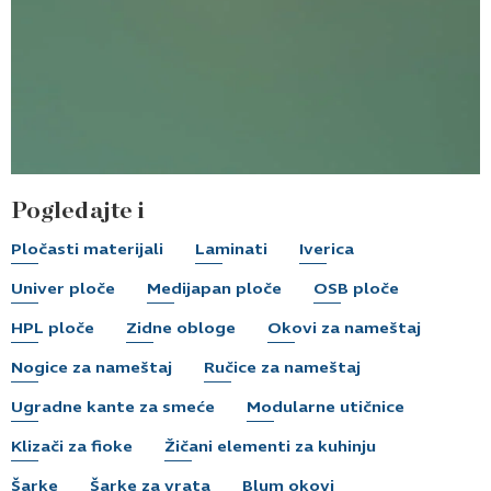
Pogledajte i
Pločasti materijali
Laminati
Iverica
Univer ploče
Medijapan ploče
OSB ploče
HPL ploče
Zidne obloge
Okovi za nameštaj
Nogice za nameštaj
Ručice za nameštaj
Ugradne kante za smeće
Modularne utičnice
Klizači za fioke
Žičani elementi za kuhinju
Šarke
Šarke za vrata
Blum okovi