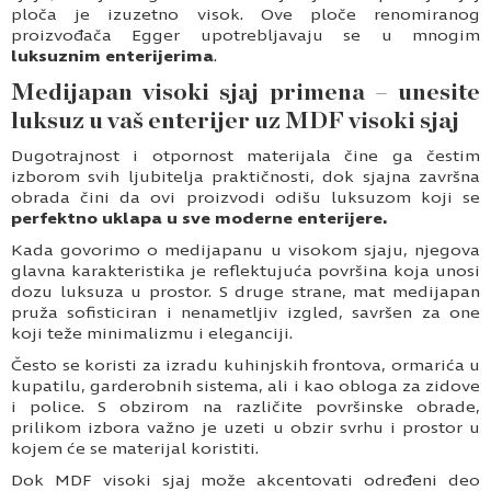
ploča je izuzetno visok. Ove ploče renomiranog
proizvođača Egger upotrebljavaju se u mnogim
luksuznim enterijerima
.
Medijapan visoki sjaj primena – unesite
luksuz u vaš enterijer uz MDF visoki sjaj
Dugotrajnost i otpornost materijala čine ga čestim
izborom svih ljubitelja praktičnosti, dok sjajna završna
obrada čini da ovi proizvodi odišu luksuzom koji se
perfektno uklapa u sve moderne enterijere.
Kada govorimo o medijapanu u visokom sjaju, njegova
glavna karakteristika je reflektujuća površina koja unosi
dozu luksuza u prostor. S druge strane, mat medijapan
pruža sofisticiran i nenametljiv izgled, savršen za one
koji teže minimalizmu i eleganciji.
Često se koristi za izradu kuhinjskih frontova, ormarića u
kupatilu, garderobnih sistema, ali i kao obloga za zidove
i police. S obzirom na različite površinske obrade,
prilikom izbora važno je uzeti u obzir svrhu i prostor u
kojem će se materijal koristiti.
Dok MDF visoki sjaj može akcentovati određeni deo