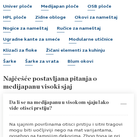
Univer ploče
Medijapan ploče
OSB ploče
HPL ploče
Zidne obloge
Okovi za nameštaj
Nogice za nameštaj
Ručice za nameštaj
Ugradne kante za smeće
Modularne utičnice
Klizači za fioke
Žičani elementi za kuhinju
Šarke
Šarke za vrata
Blum okovi
Najčešće postavljana pitanja o
medijapanu visoki sjaj
Da li se na medijapanu u visokom sjaju lako
vide otisci prstiju?
Na sjajnim površinama otisci prstiju i sitni tragovi
mogu biti uočljiviji nego na mat varijantama,
posebno na tamnijim dekorima. Zbog toga je pri