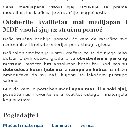
Cena medijapana visoki sjaj razlikuje se prema
modelima i usklađena je za svačije mogućnosti.
Odaberite kvalitetan mat medijapan i
MDF visoki sjaj uz stručnu pomoć
Naše stručno osoblje pomoći će vam da razrešite sve
nedoumice i kreirate enterijer perfektnog izgleda.
Naš salon smešten je u srcu Vračara, te se do njega lako
dolazi iz svih delova grada, a sa
obezbeđenim parking
mestom
, možete biti apsolutno bezbrižni. Kod nas su
dobrodošli kućni ljubimci
, a
rampa za kolica
na ulazu
omogućava da svi naši klijenti sa lakoćom pristupe
salonu.
Bilo da vam je potreban
medijapan mat ili visoki sjaj
,
posetite nas i uverite se u kvalitet usluga i materijala
koji nudimo!
Pogledajte i
Pločasti materijali
Laminati
Iverica