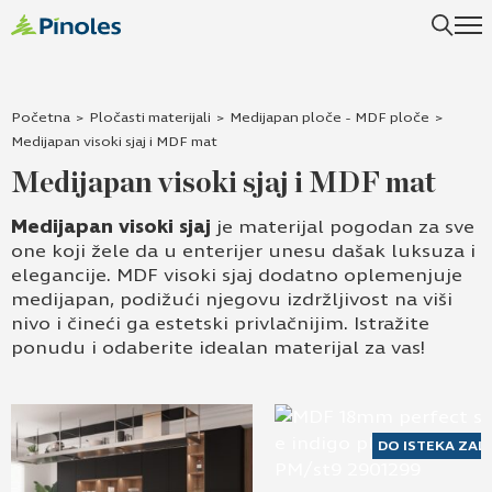
Uspešno ste dodali ovaj proizvod u vašu korpu.
Početna
>
Pločasti materijali
>
Medijapan ploče - MDF ploče
>
Medijapan visoki sjaj i MDF mat
Medijapan visoki sjaj i MDF mat
Medijapan visoki sjaj
je materijal pogodan za sve
one koji žele da u enterijer unesu dašak luksuza i
elegancije.
MDF
visoki sjaj dodatno oplemenjuje
medijapan, podižući njegovu izdržljivost na viši
nivo i čineći ga estetski privlačnijim.
Istražite
ponudu i odaberite idealan materijal za vas
!
DO ISTEKA ZAL