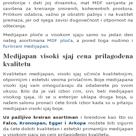
prostorije i dati joj dinamiku, mat MDF varijanta je
savršena za kreiranje smirenih, koherentnih prostora.
Prilikom odabira, važno je obratiti pažnju i na kvalitet
premaza, jer od njega zavisi dugovečnost i otpornost na
oštećenja.
Medijapan ploče u visokom sjaju samo su jedan deo
našeg asortimana
MDF ploča,
a pored toga nudimo i
furnirani medijapan
.
Medijapan visoki sjaj cena prilagođena
kvalitetu
Kvalitetan medijapan, visoki sjaj učiniće kvalitetnijim,
otpornijim i estetski veoma privlačnim. Boje medijapana
visoki sjaj vam omogućavaju da odaberete po svom
ukusu. Bilo da je vaš izbor crni, sivi, beli medijapan
visokog sjaja, ili se u enterijer uklapa druga boja, u
našem salonu pronaći ćete širok izbor kada su u pitanju
medijapan visoki sjaj boje.
Uz pažljivo kreiran asortiman
i brendove kao što su
Falco,
Kronospan
,
Egger
i
Arkopa
možete biti sigurni
da ćete dobiti kvalitetan i estetski primamljiv medijapan
u visokom sjaju po ceni prilagođenoj kvalitetu.