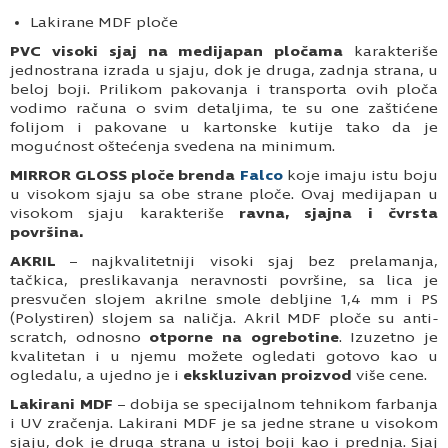
Lakirane MDF ploče
PVC visoki sjaj na medijapan pločama
karakteriše
jednostrana izrada u sjaju, dok je druga, zadnja strana, u
beloj boji. Prilikom pakovanja i transporta ovih ploča
vodimo računa o svim detaljima, te su one zaštićene
folijom i pakovane u kartonske kutije tako da je
mogućnost oštećenja svedena na minimum.
MIRROR GLOSS ploče brenda
Falco
koje imaju istu boju
u visokom sjaju sa obe strane ploče. Ovaj medijapan u
visokom sjaju karakteriše
ravna, sjajna i čvrsta
površina.
AKRIL
– najkvalitetniji visoki sjaj bez prelamanja,
tačkica, preslikavanja neravnosti površine, sa lica je
presvučen slojem akrilne smole debljine 1,4 mm i PS
(Polystiren) slojem sa naličja. Akril MDF ploče su anti-
scratch, odnosno
otporne na ogrebotine
. Izuzetno je
kvalitetan i u njemu možete ogledati gotovo kao u
ogledalu, a ujedno je i
ekskluzivan proizvod
više cene.
Lakirani MDF
– dobija se specijalnom tehnikom farbanja
i UV zračenja. Lakirani MDF je sa jedne strane u visokom
sjaju, dok je druga strana u istoj boji kao i prednja. Sjaj