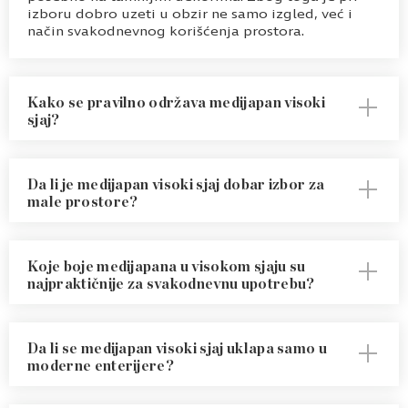
izboru dobro uzeti u obzir ne samo izgled, već i
način svakodnevnog korišćenja prostora.
Kako se pravilno održava medijapan visoki
sjaj?
Za održavanje se najčešće koriste mekane krpe i
blaga sredstva koja ne oštećuju završnu obradu.
Da li je medijapan visoki sjaj dobar izbor za
Redovno i pažljivo čišćenje pomaže da površina
male prostore?
duže zadrži uredan i sjajan izgled.
Može biti vrlo dobar izbor, jer reflektujuća površina
vizuelno unosi više svetlosti i može doprineti utisku
Koje boje medijapana u visokom sjaju su
prostranosti. Zato se često bira za enterijere u
najpraktičnije za svakodnevnu upotrebu?
kojima je važno svetlo.
Praktičnost ne zavisi samo od nijanse, već i od toga
koliko se površina koristi i koliko je izložena
Da li se medijapan visoki sjaj uklapa samo u
dodirivanju. Svetlije i srednje nijanse nekada mogu
moderne enterijere?
biti zahvalnije za održavanje od vrlo tamnih, na
kojima se tragovi lakše primećuju.