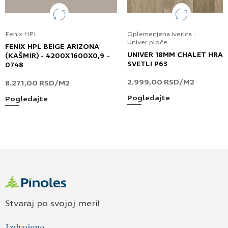
Fenix HPL
Oplemenjena iverica -
Univer ploče
FENIX HPL BEIGE ARIZONA
UNIVER 18MM CHALET HRA
(KAŠMIR) - 4200X1600X0,9 -
SVETLI P63
0748
2.999,00
RSD
/M2
8.271,00
RSD
/M2
Pogledajte
Pogledajte
Stvaraj po svojoj meri!