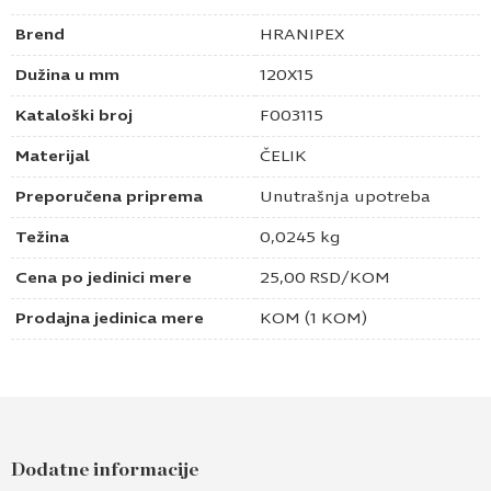
Brend
HRANIPEX
Dužina u mm
120X15
Kataloški broj
F003115
Materijal
ČELIK
Preporučena priprema
Unutrašnja upotreba
Težina
0,0245 kg
Cena po jedinici mere
25,00
RSD
/KOM
Prodajna jedinica mere
KOM (1 KOM)
Dodatne informacije