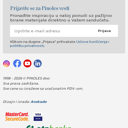
Prijavite se za Pinoles vesti
Pronađite inspiraciju u našoj ponudi uz pažljivo
birane materijale direktno u Vašem sandučetu.
Prijava
Klikom na dugme „Prijava“ prihvatate
Uslove korišćenja i
politiku privatnosti
.
1998 - 2026 © PINOLES doo
Sva prava zadržana.
Sve cene su izražene sa uračunatim PDV-om.
Dizajn i izrada:
Avokado