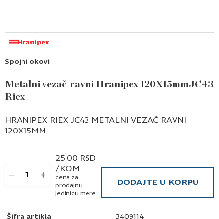
Spojni okovi
Metalni vezač-ravni Hranipex 120X15mmJC43
Riex
HRANIPEX RIEX JC43 METALNI VEZAČ RAVNI
120X15MM
25,00
RSD
/KOM
Količina
cena za
DODAJTE U KORPU
prodajnu
jedinicu mere
Šifra artikla
3409114