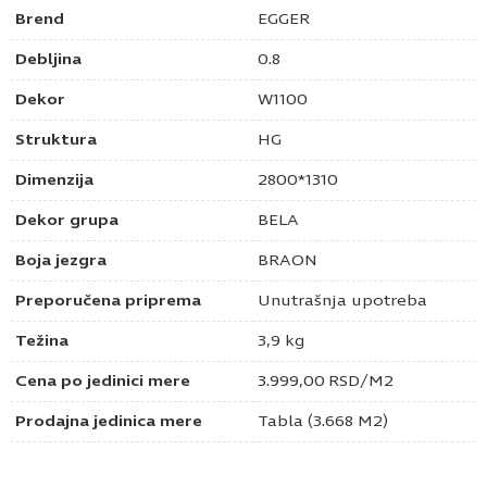
Brend
EGGER
Debljina
0.8
Dekor
W1100
Struktura
HG
Dimenzija
2800*1310
Dekor grupa
BELA
Boja jezgra
BRAON
Preporučena priprema
Unutrašnja upotreba
Težina
3,9 kg
Cena po jedinici mere
3.999,00
RSD
/M2
Prodajna jedinica mere
Tabla (3.668 M2)