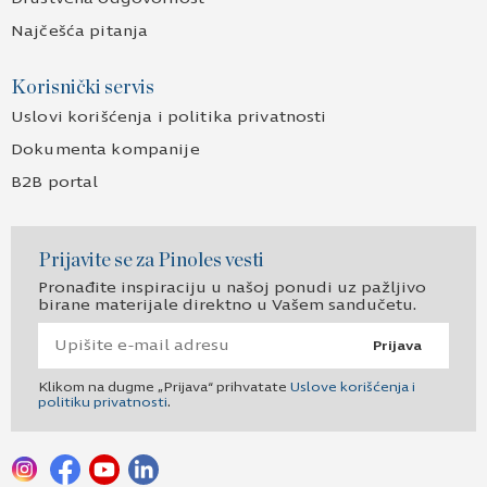
Najčešća pitanja
Korisnički servis
Uslovi korišćenja i politika privatnosti
Dokumenta kompanije
B2B portal
Prijavite se za Pinoles vesti
Pronađite inspiraciju u našoj ponudi uz pažljivo
birane materijale direktno u Vašem sandučetu.
Prijava
Klikom na dugme „Prijava“ prihvatate
Uslove korišćenja i
politiku privatnosti
.