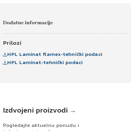
Pošaljite upit za Laminat Alpsko bela sjaj
W1100 HG 0,8 mm
Dodatne informacije
Ime i prezime
Kontakt e-pošta
Prilozi
HPL Laminat flamex-tehnički podaci
Kontakt telefon
HPL Laminat-tehnički podaci
Izdvojeni proizvodi →
Prihvatam
Uslove korišćenja i Politiku
privatnosti
*
Pogledajte aktuelnu ponudu i