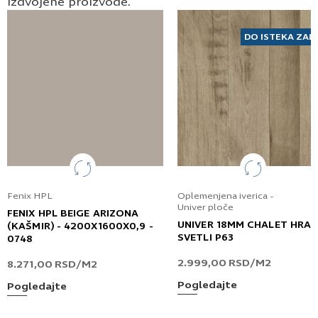
izdvojene proizvode.
Prijavljujem se za vesti i obaveštenja putem
elektronske pošte.
DO ISTEKA ZAL
Pošaljite UPIT
Fenix HPL
Oplemenjena iverica -
Univer ploče
FENIX HPL BEIGE ARIZONA
UNIVER 18MM CHALET HRA
(KAŠMIR) - 4200X1600X0,9 -
SVETLI P63
0748
2.999,00
RSD
/M2
8.271,00
RSD
/M2
Pogledajte
Pogledajte