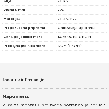
Boja
CRNA
Visina u mm
720
Materijal
ČELIK/PVC
Preporučena priprema
Unutrašnja upotreba
Cena po jedinici mere
1.075,00
RSD
/KOM
Prodajna jedinica mere
KOM (1 KOM)
Dodatne informacije
Napomena
Vijke za montažu proizvoda potrebno je poručiti