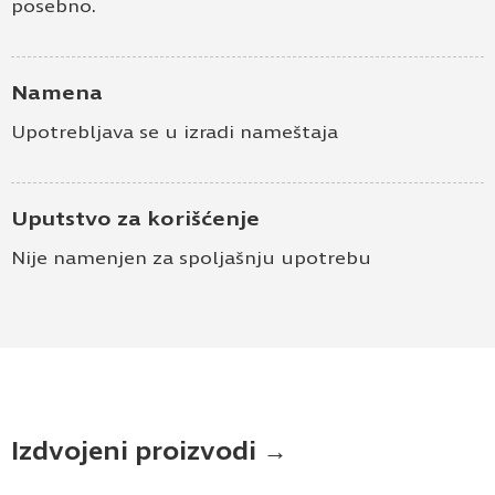
posebno.
Namena
Upotrebljava se u izradi nameštaja
Uputstvo za korišćenje
Nije namenjen za spoljašnju upotrebu
Izdvojeni proizvodi →