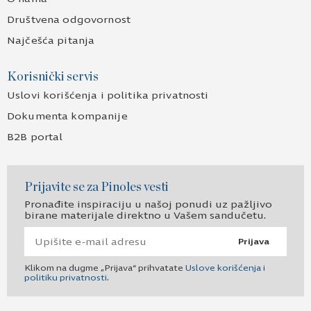
Društvena odgovornost
Najčešća pitanja
Korisnički servis
Uslovi korišćenja i politika privatnosti
Dokumenta kompanije
B2B portal
Prijavite se za Pinoles vesti
Pronađite inspiraciju u našoj ponudi uz pažljivo
birane materijale direktno u Vašem sandučetu.
Prijava
Klikom na dugme „Prijava“ prihvatate
Uslove korišćenja i
politiku privatnosti
.