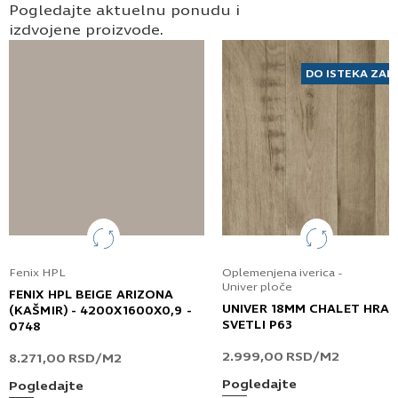
Pogledajte aktuelnu ponudu i
izdvojene proizvode.
DO ISTEKA ZAL
Fenix HPL
Oplemenjena iverica -
Univer ploče
FENIX HPL BEIGE ARIZONA
UNIVER 18MM CHALET HRA
(KAŠMIR) - 4200X1600X0,9 -
SVETLI P63
0748
2.999,00
RSD
/M2
8.271,00
RSD
/M2
Pogledajte
Pogledajte