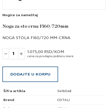
Nogice za nameštaj
Noga za sto crna Fi60/720mm
NOGA STOLA FI60/720 MM-CRNA
Količina
1.075,00
RSD
/KOM
cena za prodajnu jedinicu mere
DODAJTE U KORPU
Šifra artikla
3416048
Brend
OSTALI