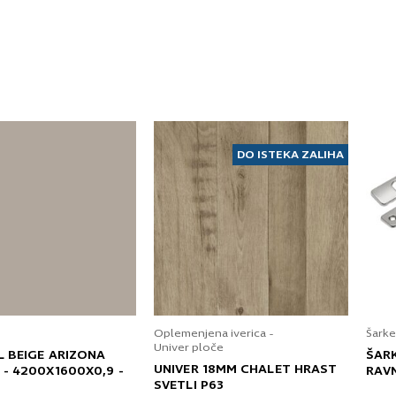
DO ISTEKA ZALIHA
Oplemenjena iverica -
Šarke
Univer ploče
L BEIGE ARIZONA
ŠAR
UNIVER 18MM CHALET HRAST
 - 4200X1600X0,9 -
RAV
SVETLI P63