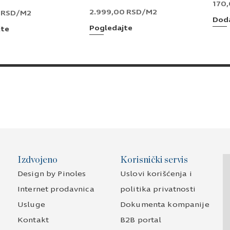
170
2.999,00
RSD
/M2
0
RSD
/M2
Doda
Pogledajte
jte
Izdvojeno
Korisnički servis
Design by Pinoles
Uslovi korišćenja i
Internet prodavnica
politika privatnosti
Usluge
Dokumenta kompanije
Kontakt
B2B portal