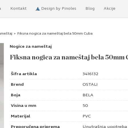
a
Kontakt
Design by Pinoles
Blog
Akcije
ameštaj
>
Fiksna nogica za nameštaj bela 50mm Cuba
Nogice za nameštaj
Fiksna nogica za nameštaj bela 50mm
Šifra artikla
3416132
Brend
OSTALI
Boja
BELA
Visina u mm
50
Materijal
PVC
Preporučena priprema
Unutrašnja upotreba