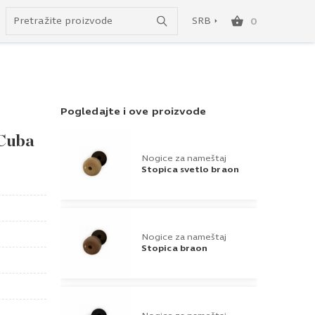
do besplatne dostave!
SRB
0
SRB
ENG
Pogledajte i ove proizvode
 Cuba
Nogice za nameštaj
Stopica svetlo braon
Nogice za nameštaj
Stopica braon