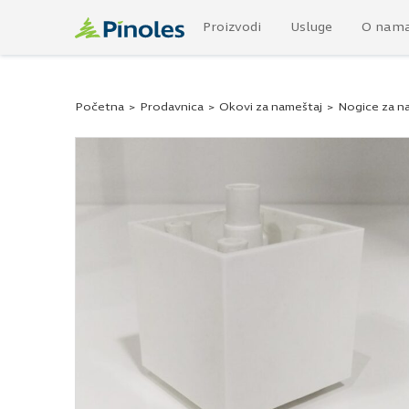
Proizvodi
Usluge
O nam
Početna
>
Prodavnica
>
Okovi za nameštaj
>
Nogice za n