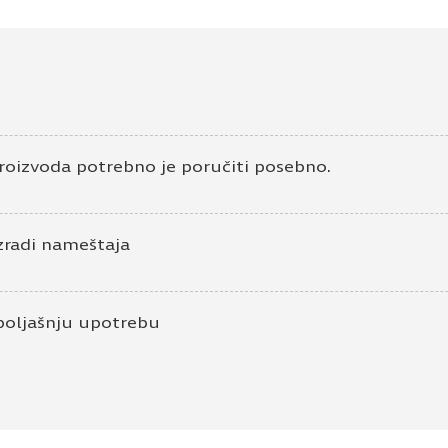
roizvoda potrebno je poručiti posebno.
zradi nameštaja
poljašnju upotrebu