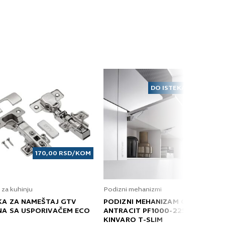
DO ISTEKA ZALIHA
170,00
RSD
/KOM
 za kuhinju
Podizni mehanizmi
KA ZA NAMEŠTAJ GTV
PODIZNI MEHANIZAM GRASS
NA SA USPORIVAČEM ECO
ANTRACIT PF1000-2250 T
KINVARO T-SLIM