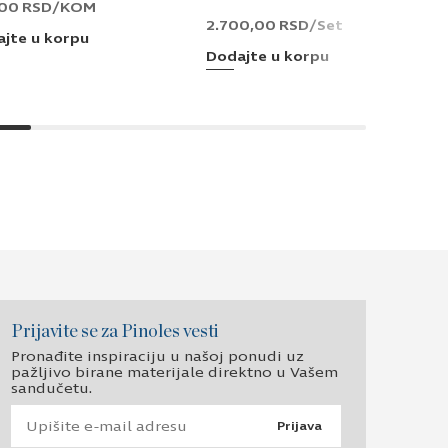
,00
RSD
/KOM
2.700,00
RSD
/Set
jte u korpu
Dodajte u korpu
Prijavite se za Pinoles vesti
Pronađite inspiraciju u našoj ponudi uz
pažljivo birane materijale direktno u Vašem
sandučetu.
Prijava