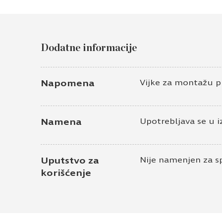
Dodatne informacije
Napomena
Vijke za montažu p
Namena
Upotrebljava se u i
Uputstvo za
Nije namenjen za s
korišćenje