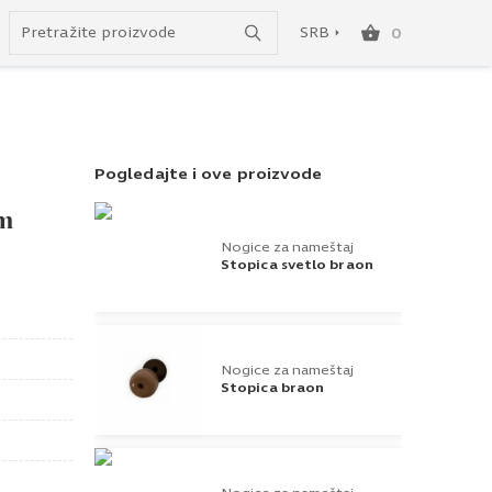
Uspešno ste dodali ovaj proizvod u vašu korpu.
do besplatne dostave!
SRB
0
SRB
ENG
Pogledajte i ove proizvode
mm
Nogice za nameštaj
Stopica svetlo braon
Nogice za nameštaj
Stopica braon