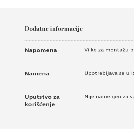
Dodatne informacije
Napomena
Vijke za montažu p
Namena
Upotrebljava se u i
Uputstvo za
Nije namenjen za s
korišćenje