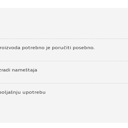
roizvoda potrebno je poručiti posebno.
zradi nameštaja
poljašnju upotrebu