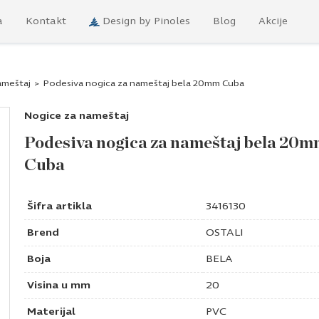
a
Kontakt
Design by Pinoles
Blog
Akcije
ameštaj
>
Podesiva nogica za nameštaj bela 20mm Cuba
Nogice za nameštaj
Podesiva nogica za nameštaj bela 20
Cuba
Šifra artikla
3416130
Brend
OSTALI
Boja
BELA
Visina u mm
20
Materijal
PVC