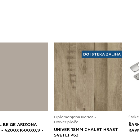
DO ISTEKA ZALIHA
Oplemenjena iverica -
Šarke
Univer ploče
L BEIGE ARIZONA
ŠAR
UNIVER 18MM CHALET HRAST
 - 4200X1600X0,9 -
RAV
SVETLI P63