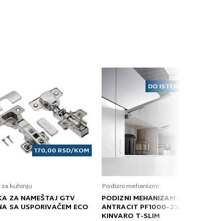
DO ISTEKA ZALIHA
170,00
RSD
/KOM
 za kuhinju
Podizni mehanizmi
KA ZA NAMEŠTAJ GTV
PODIZNI MEHANIZAM GRASS
NA SA USPORIVAČEM ECO
ANTRACIT PF1000-2250 T
KINVARO T-SLIM