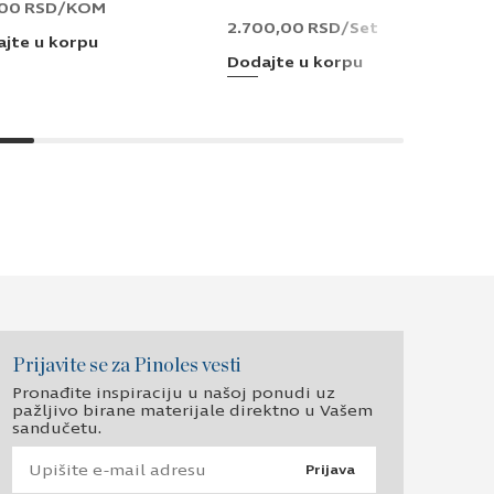
,00
RSD
/KOM
2.700,00
RSD
/Set
jte u korpu
Dodajte u korpu
Prijavite se za Pinoles vesti
Pronađite inspiraciju u našoj ponudi uz
pažljivo birane materijale direktno u Vašem
sandučetu.
Prijava