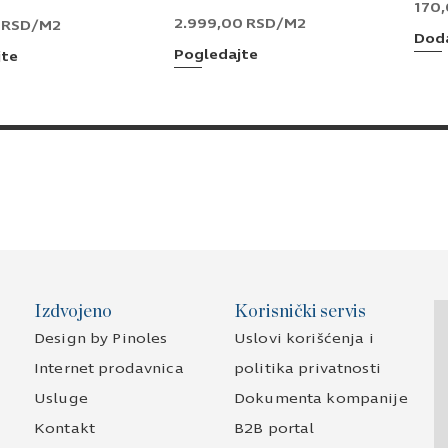
170
2.999,00
RSD
/M2
0
RSD
/M2
Doda
Pogledajte
jte
Izdvojeno
Korisnički servis
Design by Pinoles
Uslovi korišćenja i
Internet prodavnica
politika privatnosti
Usluge
Dokumenta kompanije
Kontakt
B2B portal