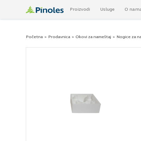
Proizvodi
Usluge
O nam
Početna
>
Prodavnica
>
Okovi za nameštaj
>
Nogice za n