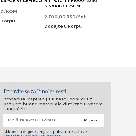
 USPORIVAČEM ECO
ANTRACIT PF1000-2250 T
H/90 L-50
KINVARO T-SLIM
PRO SCALA
SD
/KOM
2.700,00
RSD
/Set
2.220,00
R
 korpu
Dodajte u korpu
Dodajte u 
Prijavite se za Pinoles vesti
Pronađite inspiraciju u našoj ponudi uz
pažljivo birane materijale direktno u Vašem
sandučetu.
Prijava
Klikom na dugme „Prijava“ prihvatate
Uslove
korišćenja i politiku privatnosti
.