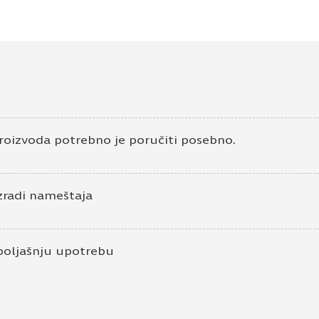
roizvoda potrebno je poručiti posebno.
zradi nameštaja
poljašnju upotrebu