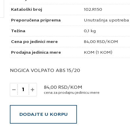
Kataloški broj
102.R150
Preporučena priprema
Unutrašnja upotreba
Težina
0,1 kg
Cena po jedinici mere
84,00
RSD
/KOM
Prodajna jedinica mere
KOM (1 KOM)
NOGICA VOLPATO ABS 15/20
Količina
84,00
RSD
/KOM
cena za prodajnu jedinicu mere
DODAJTE U KORPU