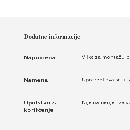
Dodatne informacije
Napomena
Vijke za montažu p
Namena
Upotrebljava se u i
Uputstvo za
Nije namenjen za s
korišćenje