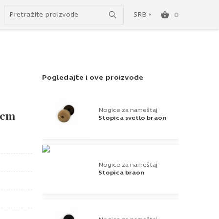
do besplatne dostave!
SRB
0
Pogledajte i ove proizvode
SRB
ENG
Nogice za nameštaj
0cm
Stopica svetlo braon
Nogice za nameštaj
Stopica braon