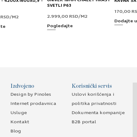
 - 4200X1600X0,9 -
RAVNA SA
SVETLI P63
170,00
R
2.999,00
RSD
/M2
0
RSD
/M2
Dodajte u
Pogledajte
jte
Izdvojeno
Korisnički servis
Design by Pinoles
Uslovi korišćenja i
Internet prodavnica
politika privatnosti
Usluge
Dokumenta kompanije
Kontakt
B2B portal
Blog