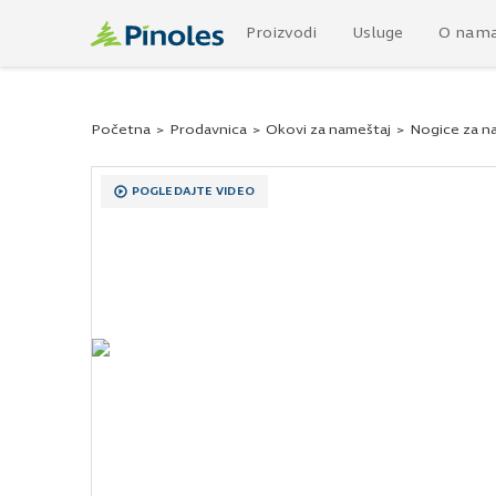
Proizvodi
Usluge
O nam
Početna
>
Prodavnica
>
Okovi za nameštaj
>
Nogice za n
POGLEDAJTE VIDEO