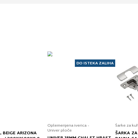
DO ISTEKA ZALIHA
Oplemenjena iverica -
Šarke za ku
Univer ploče
L BEIGE ARIZONA
ŠARKA ZA
UNIVER 18MM CHALET HRAST