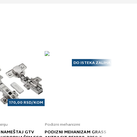
DO ISTEKA ZALIHA
170,00
RSD
/KOM
hinju
Podizni mehanizmi
Okovi za fio
 NAMEŠTAJ GTV
PODIZNI MEHANIZAM GRASS
STRANICA 