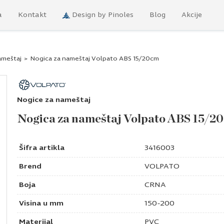
a
Kontakt
Design by Pinoles
Blog
Akcije
ameštaj
>
Nogica za nameštaj Volpato ABS 15/20cm
Nogice za nameštaj
Nogica za nameštaj Volpato ABS 15/2
Šifra artikla
3416003
Brend
VOLPATO
Boja
CRNA
Visina u mm
150-200
Materijal
PVC