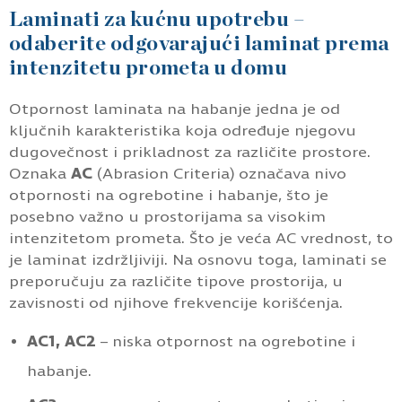
Laminati za kućnu upotrebu –
odaberite odgovarajući laminat prema
intenzitetu prometa u domu
Otpornost laminata na habanje jedna je od
ključnih karakteristika koja određuje njegovu
dugovečnost i prikladnost za različite prostore.
Oznaka
AC
(Abrasion Criteria) označava nivo
otpornosti na ogrebotine i habanje, što je
posebno važno u prostorijama sa visokim
intenzitetom prometa. Što je veća AC vrednost, to
je laminat izdržljiviji. Na osnovu toga, laminati se
preporučuju za različite tipove prostorija, u
zavisnosti od njihove frekvencije korišćenja.
AC1, AC2
– niska otpornost na ogrebotine i
habanje.