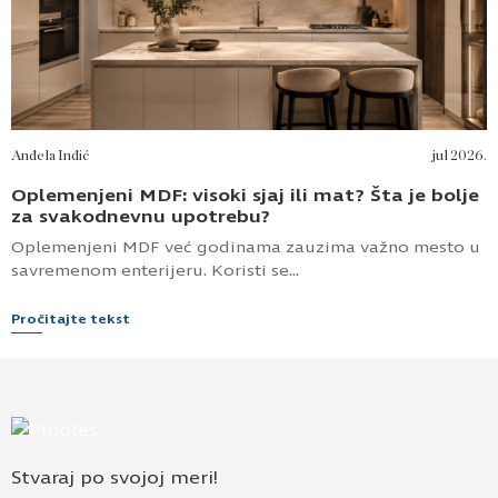
Anđela Inđić
jul 2026.
Oplemenjeni MDF: visoki sjaj ili mat? Šta je bolje
za svakodnevnu upotrebu?
Oplemenjeni MDF već godinama zauzima važno mesto u
savremenom enterijeru. Koristi se...
Pročitajte tekst
Stvaraj po svojoj meri!