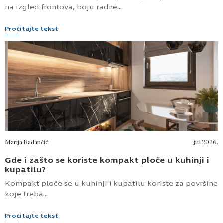
na izgled frontova, boju radne...
Pročitajte tekst
Marija Radančić
jul 2026.
Gde i zašto se koriste kompakt ploče u kuhinji i
kupatilu?
Kompakt ploče se u kuhinji i kupatilu koriste za površine
koje treba...
Pročitajte tekst