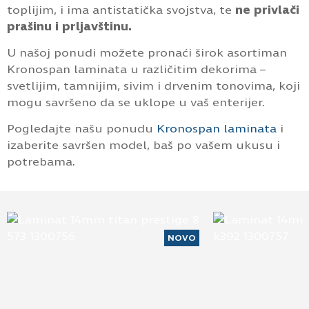
toplijim, i ima antistatička svojstva, te
ne privlači
prašinu i prljavštinu.
U našoj ponudi možete pronaći širok asortiman
Kronospan laminata u različitim dekorima –
svetlijim, tamnijim, sivim i drvenim tonovima, koji
mogu savršeno da se uklope u vaš enterijer.
Pogledajte našu ponudu
Kronospan laminata
i
izaberite savršen model, baš po vašem ukusu i
potrebama.
NOVO