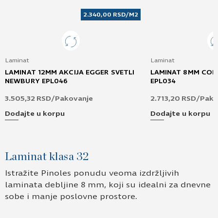
2.340,00
RSD
/M2
Laminat
Laminat
LAMINAT 12MM AKCIJA EGGER SVETLI
LAMINAT 8MM CORT
NEWBURY EPL046
EPL034
3.505,32
RSD
/Pakovanje
2.713,20
RSD
/Pako
Dodajte u korpu
Dodajte u korpu
Laminat klasa 32
Istražite Pinoles ponudu veoma izdržljivih
laminata debljine 8 mm, koji su idealni za dnevne
sobe i manje poslovne prostore.