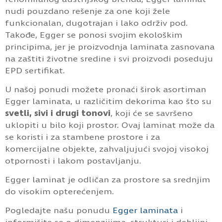
nudi pouzdano rešenje za one koji žele
funkcionalan, dugotrajan i lako održiv pod.
Takođe, Egger se ponosi svojim ekološkim
principima, jer je proizvodnja laminata zasnovana
na zaštiti životne sredine i svi proizvodi poseduju
EPD sertifikat.
U našoj ponudi možete pronaći širok asortiman
Egger laminata, u različitim dekorima kao što su
svetli, sivi i drugi tonovi
, koji će se savršeno
uklopiti u bilo koji prostor. Ovaj laminat može da
se koristi i za stambene prostore i za
komercijalne objekte, zahvaljujući svojoj visokoj
otpornosti i lakom postavljanju.
Egger laminat je odličan za prostore sa srednjim
do visokim opterećenjem.
Pogledajte našu ponudu
Egger laminata
i