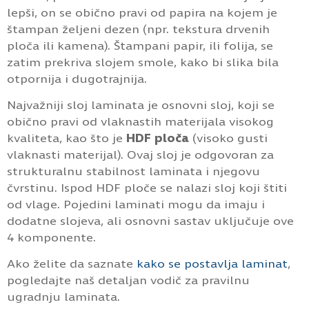
lepši, on se obično pravi od papira na kojem je
štampan željeni dezen (npr. tekstura drvenih
ploča ili kamena). Štampani papir, ili folija, se
zatim prekriva slojem smole, kako bi slika bila
otpornija i dugotrajnija.
Najvažniji sloj laminata je osnovni sloj, koji se
obično pravi od vlaknastih materijala visokog
kvaliteta, kao što je
HDF ploča
(visoko gusti
vlaknasti materijal). Ovaj sloj je odgovoran za
strukturalnu stabilnost laminata i njegovu
čvrstinu. Ispod HDF ploče se nalazi sloj koji štiti
od vlage. Pojedini laminati mogu da imaju i
dodatne slojeva, ali osnovni sastav uključuje ove
4 komponente.
Ako želite da saznate
kako se postavlja laminat
,
pogledajte naš detaljan vodič za pravilnu
ugradnju laminata.