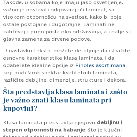
Takođe, u sobama koje imaju jako osvetljenje,
važno je postaviti odgovarajući laminat, sa
visokom otpornošću na svetlost, kako bi boje
ostale postojane i dugotrajne. Laminati ne
zahtevaju puno posla oko održavanja, a i dalje su
glavna zamena za drvene podove.
U nastavku teksta, možete detaljnije da istražite
osnovne karakteristike klasa laminata, i da
odaberete idealne opcije iz
Pinoles asortimana
,
koji nudi širok spektar kvalitetnih laminata,
različite debljine, dimenzije, strukture i dekora.
Šta predstavlja klasa laminata i zašto
je važno znati klasu laminata pri
kupovini?
Klasa laminata predstavlja njegovu
debljinu i
stepen otpornosti na habanje
, što je ključni