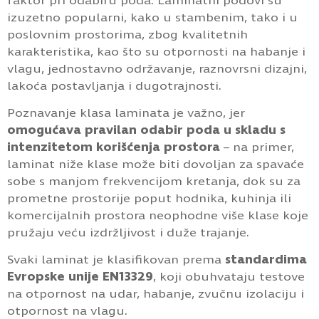
faktor pri odabiru poda. Laminatni podovi su
izuzetno popularni, kako u stambenim, tako i u
poslovnim prostorima, zbog kvalitetnih
karakteristika, kao što su otpornosti na habanje i
vlagu, jednostavno održavanje, raznovrsni dizajni,
lakoća postavljanja i dugotrajnosti.
Poznavanje klasa laminata je važno, jer
omogućava pravilan odabir poda u skladu s
intenzitetom korišćenja prostora
– na primer,
laminat niže klase može biti dovoljan za spavaće
sobe s manjom frekvencijom kretanja, dok su za
prometne prostorije poput hodnika, kuhinja ili
komercijalnih prostora neophodne više klase koje
pružaju veću izdržljivost i duže trajanje.
Svaki laminat je klasifikovan prema
standardima
Evropske unije EN13329
, koji obuhvataju testove
na otpornost na udar, habanje, zvučnu izolaciju i
otpornost na vlagu.