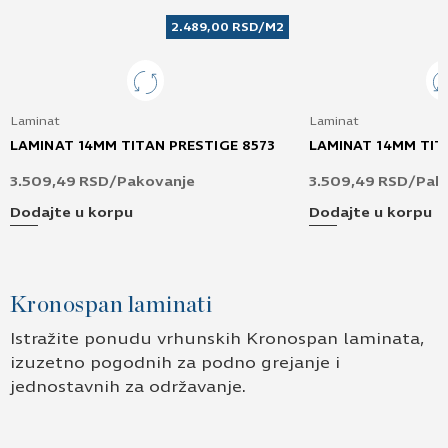
2.489,00
RSD
/M2
Laminat
Laminat
LAMINAT 14MM TITAN PRESTIGE 8573
LAMINAT 14MM TIT
3.509,49
RSD
/Pakovanje
3.509,49
RSD
/Pak
Dodajte u korpu
Dodajte u korpu
Kronospan laminati
Istražite ponudu vrhunskih Kronospan laminata,
izuzetno pogodnih za podno grejanje i
jednostavnih za održavanje.