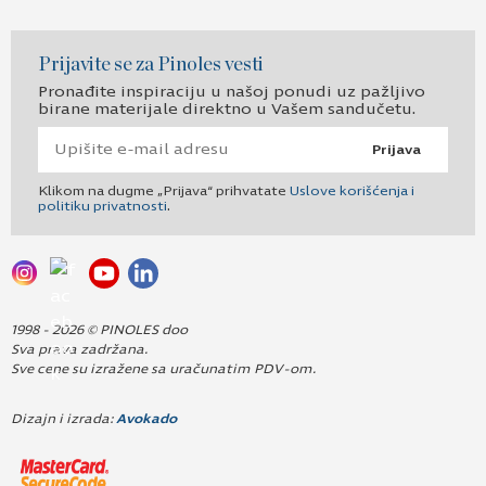
Prijavite se za Pinoles vesti
Pronađite inspiraciju u našoj ponudi uz pažljivo
birane materijale direktno u Vašem sandučetu.
Prijava
Klikom na dugme „Prijava“ prihvatate
Uslove korišćenja i
politiku privatnosti
.
1998 - 2026 © PINOLES doo
Sva prava zadržana.
Sve cene su izražene sa uračunatim PDV-om.
Dizajn i izrada:
Avokado