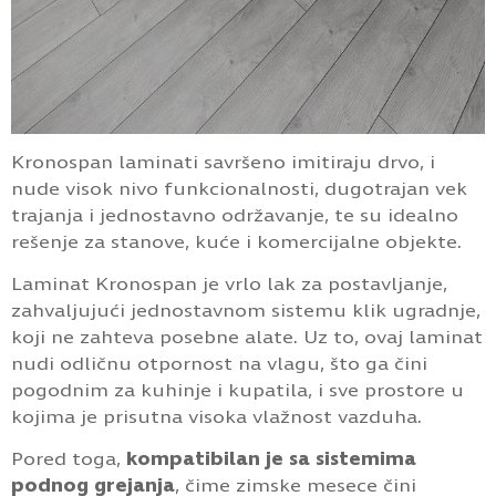
Kronospan laminati savršeno imitiraju drvo, i
nude visok nivo funkcionalnosti, dugotrajan vek
trajanja i jednostavno održavanje, te su idealno
rešenje za stanove, kuće i komercijalne objekte.
Laminat Kronospan je vrlo lak za postavljanje,
zahvaljujući jednostavnom sistemu klik ugradnje,
koji ne zahteva posebne alate. Uz to, ovaj laminat
nudi odličnu otpornost na vlagu, što ga čini
pogodnim za kuhinje i kupatila, i sve prostore u
kojima je prisutna visoka vlažnost vazduha.
Pored toga,
kompatibilan je sa sistemima
podnog grejanja
, čime zimske mesece čini