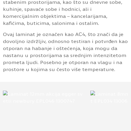
stabenim prostorijama, kao što su dnevne sobe,
kuhinje, spavaće sobe i hodnici, ali i
komercijalnim objektima – kancelarijama,
kafićima, buticima, salonima i ostalim.
Ovaj laminat je označen kao AС4, što znači da je
dovoljno izdržljiv, odnosno testiran i potvrđen kao
otporan na habanje i oštećenja, koja mogu da
nastanu u prostorijama sa srednjim intenzitetom
prometa ljudi. Posebno je otporan na vlagu i na
prostore u kojima su često više temperature.