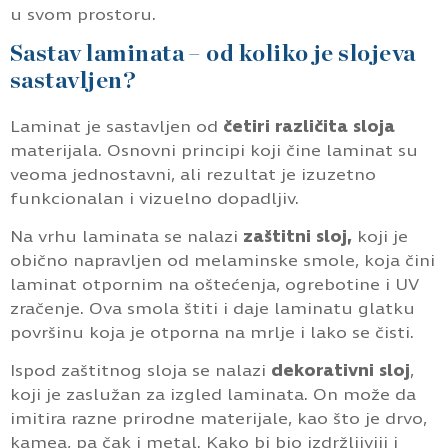
u svom prostoru.
Sastav laminata – od koliko je slojeva
sastavljen?
Laminat je sastavljen od
četiri različita sloja
materijala. Osnovni principi koji čine laminat su
veoma jednostavni, ali rezultat je izuzetno
funkcionalan i vizuelno dopadljiv.
Na vrhu laminata se nalazi
zaštitni sloj,
koji je
obično napravljen od melaminske smole, koja čini
laminat otpornim na oštećenja, ogrebotine i UV
zračenje. Ova smola štiti i daje laminatu glatku
površinu koja je otporna na mrlje i lako se čisti.
Ispod zaštitnog sloja se nalazi
dekorativni sloj
,
koji je zaslužan za izgled laminata. On može da
imitira razne prirodne materijale, kao što je drvo,
kamea, pa čak i metal. Kako bi bio izdržljiviji i