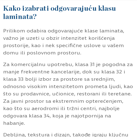
Kako izabrati odgovarajuću klasu
laminata?
Prilikom odabira odgovarajuće klase laminata,
važno je uzeti u obzir intenzitet korišćenja
prostorije, kao i nek specifične uslove u vašem
domu ili poslovnom prostoru.
Za komercijalnu upotrebu, klasa 31 je pogodna za
manje frekventne kancelarije, dok su klasa 32 i
klasa 33 bolji izbor za prostore sa srednjim,
odnosno visokim intenzitetom prometa ljudi, kao
što su prodavnice, učionice, restorani ili teretane.
Za javni prostor sa ekstremnim opterećenjem,
kao što su aerodromi ili tržni centri, najbolje
odgovara klasa 34, koja je najotpornija na
habanje.
Debljina, tekstura i dizajn, takođe igraju ključnu