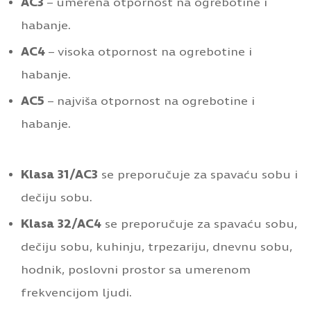
AC3
– umerena otpornost na ogrebotine i
habanje.
AC4
– visoka otpornost na ogrebotine i
habanje.
AC5
– najviša otpornost na ogrebotine i
habanje.
Klasa 31/AC3
se preporučuje za spavaću sobu i
dečiju sobu.
Klasa 32/AC4
se preporučuje za spavaću sobu,
dečiju sobu, kuhinju, trpezariju, dnevnu sobu,
hodnik, poslovni prostor sa umerenom
frekvencijom ljudi.