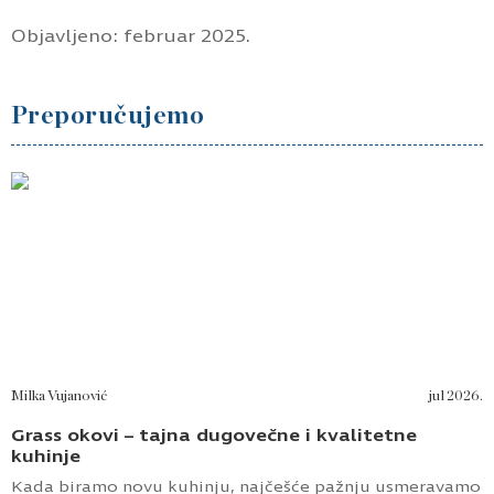
Objavljeno: februar 2025.
Preporučujemo
Milka Vujanović
jul 2026.
Grass okovi – tajna dugovečne i kvalitetne
kuhinje
Kada biramo novu kuhinju, najčešće pažnju usmeravamo